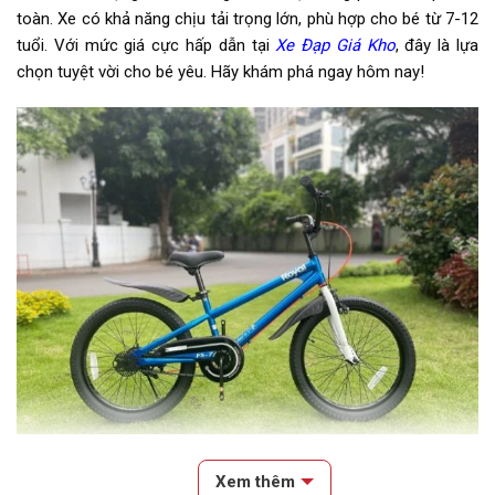
Đùi đĩa
Hợp kim thép, Bi côn
toàn. Xe có khả năng chịu tải trọng lớn, phù hợp cho bé từ 7-12
tuổi. Với mức giá cực hấp dẫn tại
Xe Đạp Giá Kho
, đây là lựa
Dĩa
1 tầng
chọn tuyệt vời cho bé yêu. Hãy khám phá ngay hôm nay!
Líp
NSXKCB
Sên (xích)
NSXKCB
Kích thước
20 Inch
Trọng lượng xe
12,5kg
Yên
NSXKCB
Cọc/cốt yên
Hợp kim thép
Lưu ý
Thông số kỹ thuật có thể sẽ
được thay đổi từ nhà sản xuất
nhằm nâng cao chất lượng sản
phẩm.
Xe Đạp Trẻ Em Bé Trai Royal Baby Freestyle FS7 20 Inch
Xem thêm