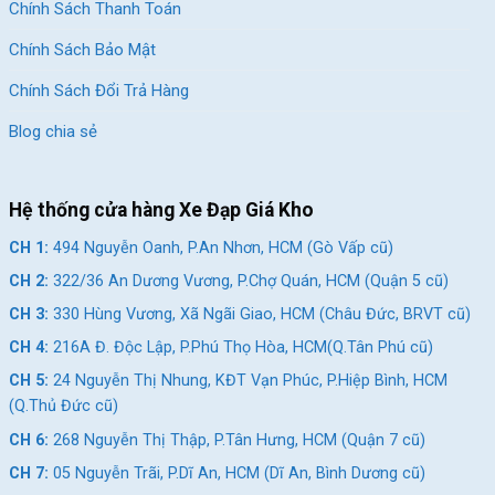
Chính Sách Thanh Toán
Chính Sách Bảo Mật
Chính Sách Đổi Trả Hàng
Blog chia sẻ
Hệ thống cửa hàng Xe Đạp Giá Kho
CH 1:
494 Nguyễn Oanh, P.An Nhơn, HCM (Gò Vấp cũ)
CH 2:
322/36 An Dương Vương, P.Chợ Quán, HCM (Quận 5 cũ)
CH 3:
330 Hùng Vương, Xã Ngãi Giao, HCM (Châu Đức, BRVT cũ)
CH 4:
216A Đ. Độc Lập, P.Phú Thọ Hòa, HCM(Q.Tân Phú cũ)
CH 5:
24 Nguyễn Thị Nhung, KĐT Vạn Phúc, P.Hiệp Bình, HCM
(Q.Thủ Đức cũ)
CH 6:
268 Nguyễn Thị Thập, P.Tân Hưng, HCM (Quận 7 cũ)
CH 7:
05 Nguyễn Trãi, P.Dĩ An, HCM (Dĩ An, Bình Dương cũ)