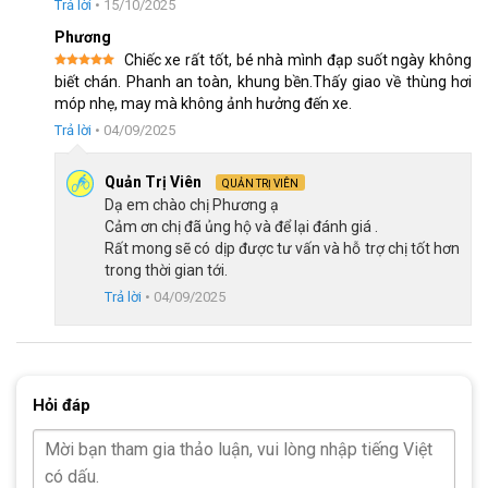
Trả lời
•
15/10/2025
Một điểm cộng đáng chú ý của mẫu
xe đạp học sinh
này là
Phương
chân chống chắc chắn, giúp xe đứng vững khi không sử dụng,
Chiếc xe rất tốt, bé nhà mình đạp suốt ngày không
tránh tình trạng xe bị đổ ngã và gây hư hỏng. Điều này cực kỳ
Được xếp
biết chán. Phanh an toàn, khung bền.Thấy giao về thùng hơi
hạng
5
5
hữu ích cho các bé trong giai đoạn tập lái xe, vì chân chống sẽ
móp nhẹ, may mà không ảnh hưởng đến xe.
sao
giúp bé dễ dàng dừng lại và tự tin khi lên hoặc xuống xe. Chân
Trả lời
•
04/09/2025
chống cũng giúp xe không bị trầy xước khi bé để xe ở ngoài trời
hoặc khi không sử dụng, bảo vệ xe luôn như mới.
Quản Trị Viên
QUẢN TRỊ VIÊN
Dạ em chào chị Phương ạ
Cảm ơn chị đã ủng hộ và để lại đánh giá .
Rất mong sẽ có dịp được tư vấn và hỗ trợ chị tốt hơn
trong thời gian tới.
Trả lời
•
04/09/2025
Hỏi đáp