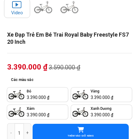
Video
Xe Đạp Trẻ Em Bé Trai Royal Baby Freestyle FS7
20 Inch
3.390.000
₫
3.590.000
₫
Các màu sắc
Đỏ
Vàng
3.390.000
₫
3.390.000
₫
Xám
Xanh Dương
3.390.000
₫
3.390.000
₫
Xe Đạp Trẻ Em Bé Trai Royal Baby Freestyle FS7 20 Inch số lượng
THÊM VÀO GIỎ HÀNG