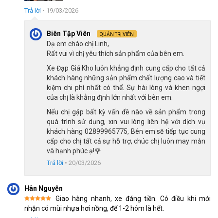
Trả lời
•
19/03/2026
Biên Tập Viên
QUẢN TRỊ VIÊN
Dạ em chào chị Linh,
Rất vui vì chị yêu thích sản phẩm của bên em.
Xe Đạp Trẻ Em Bé Trai Royal Baby Freestyle FS7 20 Inch- Bộ chuyển
Xe Đạp Giá Kho luôn khẳng định cung cấp cho tất cả
động mượt mà, êm ái
khách hàng những sản phẩm chất lượng cao và tiết
kiệm chi phí nhất có thể. Sự hài lòng và khen ngợi
của chị là khẳng định lớn nhất với bên em.
Lốp cao su bám đường chắc chắn, vận hành êm ái
Nếu chị gặp bất kỳ vấn đề nào về sản phẩm trong
Xe đạp RoyalBaby Freestyle FS7 sử dụng lốp cao su bản rộng,
quá trình sử dụng, xin vui lòng liên hệ với dịch vụ
diện tích tiếp xúc lớn với mặt đường, giúp tăng độ bám đường
khách hàng 02899965775, Bên em sẽ tiếp tục cung
và giảm thiểu rủi ro trơn trượt, nhất là khi bé di chuyển trên các
cấp cho chị tất cả sự hỗ trợ, chúc chị luôn may mắn
đoạn đường ẩm ướt hoặc có sỏi đá. Với độ đàn hồi tốt, lốp xe
và hạnh phúc ạ!🌹
giúp giảm rung lắc, chắc mang đến trải nghiệm lái xe cực kỳ êm
Trả lời
•
20/03/2026
ái và dễ chịu cho bé yêu. Lốp xe hấp thụ chấn động chắc chắn,
cho phép bé tự tin di chuyển qua các địa hình khác nhau mà
Hân Nguyễn
không cảm thấy khó chịu.
Giao hàng nhanh, xe đáng tiền. Có điều khi mới
Được xếp
nhận có mùi nhựa hơi nồng, để 1-2 hôm là hết.
Trang bị chân chống thuận tiện hỗ trợ bé tập đi xe
hạng
5
5
sao