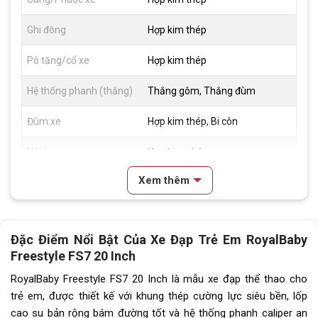
Ghi đông
Hợp kim thép
Pô tăng/cổ xe
Hợp kim thép
Hệ thống phanh (thắng)
Thắng gôm, Thắng đùm
Đùm xe
Hợp kim thép, Bi côn
Vành xe
Hợp kim nhôm
Xem thêm
Lốp xe
20x2.125
Tay đề
N/A
Đặc Điểm Nổi Bật Của Xe Đạp Trẻ Em RoyalBaby
Tăng tốc trước (Gạt
N/A
Freestyle FS7 20 Inch
đĩa)
RoyalBaby Freestyle FS7 20 Inch là mẫu xe đạp thể thao cho
Tăng tốc sau (Gạt líp)
N/A
trẻ em, được thiết kế với khung thép cường lực siêu bền, lốp
cao su bản rộng bám đường tốt và hệ thống phanh caliper an