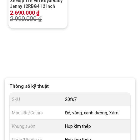
Xe Đạp Trẻ Em RoyalBaby
Jenny 12RBG4 12 Inch
2.690.000
₫
2.990.000
₫
Thông số kỹ thuật
SKU
20fs7
Màu sắc/Colors
Đỏ, vàng, xanh dương, Xám
Khung sườn
Hợp kim thép
Càng/Phuộc xe
Hợp kim thép