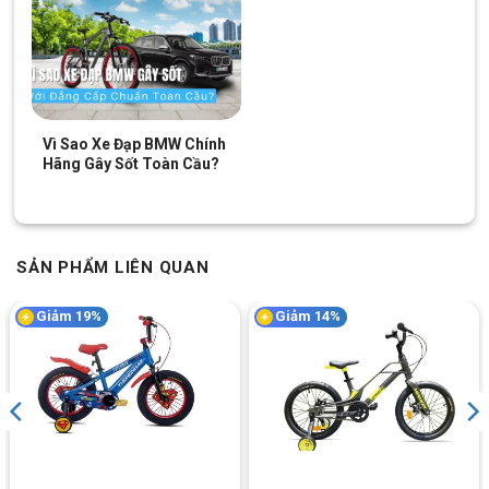
dưới đây:
Giảm 8%
Giảm 13%
Vì Sao Xe Đạp BMW Chính
Hãng Gây Sốt Toàn Cầu?
Xe Đạp Địa Hình Trẻ Em
Xe Đạp Địa Hình Trẻ Em
SẢN PHẨM LIÊN QUAN
Raccoon Nelson 22 Inch
Qitong Carson 18 Inch –
Phanh Đĩa Cơ
2.750.000
₫
2.390.000
₫
Giảm 19%
Giảm 14%
3.000.000
₫
2.750.000
₫
Địa Chỉ Các Cửa Hàng Xe Đạp Giá Kho:
CH 1:
494 Nguyễn Oanh, P.An Nhơn, HCM (Gò Vấp cũ)
CH 2:
322/36 An Dương Vương, P.Chợ Quán, HCM (Quận