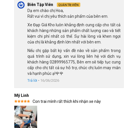
tốc độ và dừng xe an toàn. Hệ thống phanh có độ nhạy bén tốt
Biên Tập Viên
QUẢN TRỊ VIÊN
và lực bóp nhẹ, phù hợp với sức mạnh của trẻ em, giúp bé dễ
Dạ em chào chị Hoa,
Rất vui vì chị yêu thích sản phẩm của bên em.
dàng xử lý tình huống và giảm tốc độ một cách chính xác, dù là
khi di chuyển trên mặt đường bằng phẳng hay khi vượt qua các
Xe Đạp Giá Kho luôn khẳng định cung cấp cho tất cả
con dốc.
khách hàng những sản phẩm chất lượng cao và tiết
kiệm chi phí nhất có thể. Sự hài lòng và khen ngợi
Khi bé tập đạp xe, đặc biệt là trong giai đoạn học hỏi, hệ thống
của chị là khẳng định lớn nhất với bên em.
phanh hiệu quả và dễ sử dụng như thế này sẽ giúp bé cảm thấy
Nếu chị gặp bất kỳ vấn đề nào về sản phẩm trong
an tâm hơn mỗi khi vận hành xe. Vấn đề này sẽ giúp phụ huynh
quá trình sử dụng, xin vui lòng liên hệ với dịch vụ
yên tâm hơn về mức độ đảm bảo an toàn của xe.
khách hàng 02899965775, Bên em sẽ tiếp tục cung
cấp cho chị tất cả sự hỗ trợ, chúc chị luôn may mắn
và hạnh phúc ạ!🌹🌹
Trả lời
•
16/06/2026
Mỹ Linh
Con trai mình rất thích khi nhận xe này
Được xếp
hạng
5
5
sao