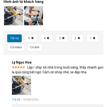
Hình ảnh từ khách hàng
Tất cả
5
4
3
2
1
Có video
Có ảnh
Lý Ngọc Hoa
Xe Đạp Trẻ Em Bé Trai Royal Baby Freestyle FS7 20 Inch- Khung thép
Lắp r ship tới nhà trong buổi sáng, thấy nhanh gọn
cứng cáp, chắc chắn
Được xếp
lẹ quá cũng bất ngờ. Cảm ơn shop nhé, xe đẹp nha
hạng
5
5
sao
Hệ thống phanh caliper chính xác, đảm bảo an toàn
An toàn luôn là ưu tiên hàng đầu khi chọn mua
xe đạp trẻ
em
.
RoyalBaby Freestyle FS7 được trang bị hệ thống phanh caliper
Trả lời
•
16/06/2026
trước và sau, với thiết kế đặc biệt giúp bé dễ dàng kiểm soát