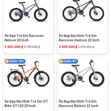
Xe Đạp Trẻ Em Raccoon
Xe Đạp Địa Hình Trẻ Em
Nelson 20 Inch
Raccoon Hudson 22 Inch
2.650.000
₫
2.690.000
₫
3.150.000
₫
2.990.000
₫
Giảm 10%
Giảm 8%
Xe Đạp Địa Hình Trẻ Em QT
Xe Đạp Địa Hình Trẻ Em
Bike QT120 20 Inch
Raccoon Nelson 22 Inch