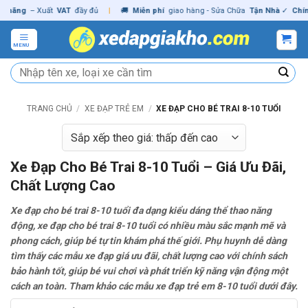
Skip
– Xuất
VAT
đầy đủ
|
🚚
Miễn phí
giao hàng - Sửa Chữa
Tận Nhà
✓
Chính hãng
to
content
MENU
Tìm
kiếm:
TRANG CHỦ
/
XE ĐẠP TRẺ EM
/
XE ĐẠP CHO BÉ TRAI 8-10 TUỔI
Xe Đạp Cho Bé Trai 8-10 Tuổi – Giá Ưu Đãi,
Chất Lượng Cao
Xe đạp cho bé trai 8-10 tuổi đa dạng kiểu dáng thể thao năng
động, xe đạp cho bé trai 8-10 tuổi có nhiều màu sắc mạnh mẽ và
phong cách, giúp bé tự tin khám phá thế giới. Phụ huynh dễ dàng
tìm thấy các mẫu xe đạp giá ưu đãi, chất lượng cao với chính sách
bảo hành tốt, giúp bé vui chơi và phát triển kỹ năng vận động một
cách an toàn. Tham khảo các mẫu xe đạp trẻ em 8-10 tuổi dưới đây.