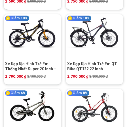
2.690.000
₫
2.750.000
₫
3.000.000
₫
3.000.000
₫
Giảm 10%
Giảm 10%
Xe Đạp Địa Hình Trẻ Em
Xe Đạp Địa Hình Trẻ Em QT
Thống Nhất Super 20 Inch –
Bike QT122 22 Inch
Phanh Đĩa cơ
2.790.000
₫
2.790.000
₫
3.100.000
₫
3.100.000
₫
Giảm 6%
Giảm 8%