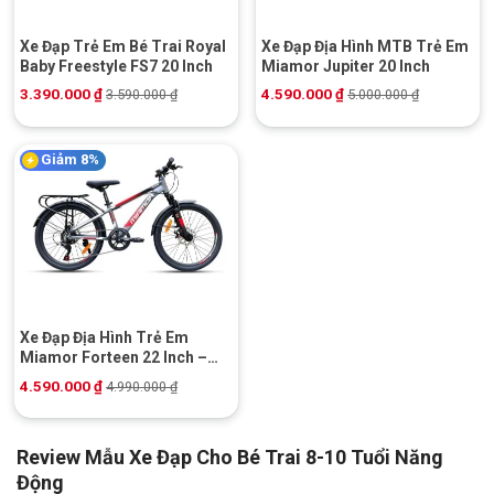
Xe Đạp Trẻ Em Bé Trai Royal
Xe Đạp Địa Hình MTB Trẻ Em
Baby Freestyle FS7 20 Inch
Miamor Jupiter 20 Inch
3.390.000
₫
4.590.000
₫
3.590.000
₫
5.000.000
₫
Giảm 8%
Xe Đạp Địa Hình Trẻ Em
Miamor Forteen 22 Inch –
Shimano
4.590.000
₫
4.990.000
₫
Review Mẫu Xe Đạp Cho Bé Trai 8-10 Tuổi Năng
Động