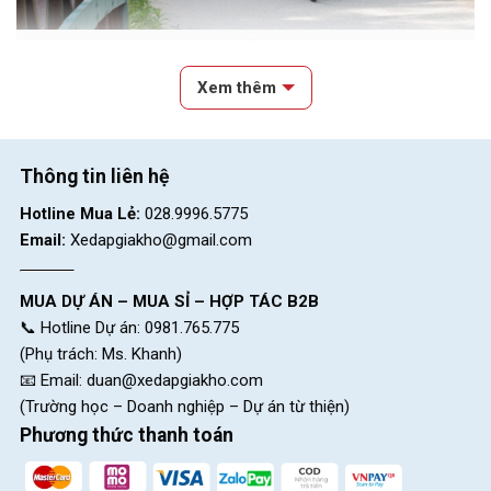
Hoạt động đạp xe giúp bé phát triển toàn diện về thể chất, tinh thần và
kỹ năng xã hội
Xem thêm
Xe đạp trẻ em Brave Will G20
Xe đạp Brave Will G20 là một trong những mẫu xe đạp cho bé
Thông tin liên hệ
trai 8-10 tuổi được phụ huynh lựa chọn nhiều nhất nhờ vào thiết
Hotline Mua Lẻ:
028.9996.5775
kế thể thao và khả năng vận hành linh hoạt.
Email:
Xedapgiakho@gmail.com
MUA DỰ ÁN – MUA SỈ – HỢP TÁC B2B
📞 Hotline Dự án: 0981.765.775
(Phụ trách: Ms. Khanh)
📧 Email:
duan@xedapgiakho.com
(Trường học – Doanh nghiệp – Dự án từ thiện)
Phương thức thanh toán