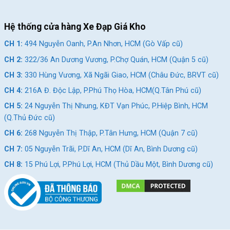
hình mạnh mẽ, lý tưởng cho các bé trai yêu thích chinh phục
các cung đường gồ ghề. Đây là lựa chọn phù hợp cho những bé
Hệ thống cửa hàng Xe Đạp Giá Kho
đã quen với xe đạp và muốn thử thách trên địa hình khó hơn.
CH 1:
494 Nguyễn Oanh, P.An Nhơn, HCM (Gò Vấp cũ)
CH 2:
322/36 An Dương Vương, P.Chợ Quán, HCM (Quận 5 cũ)
CH 3:
330 Hùng Vương, Xã Ngãi Giao, HCM (Châu Đức, BRVT cũ)
CH 4:
216A Đ. Độc Lập, P.Phú Thọ Hòa, HCM(Q.Tân Phú cũ)
CH 5:
24 Nguyễn Thị Nhung, KĐT Vạn Phúc, P.Hiệp Bình, HCM
(Q.Thủ Đức cũ)
CH 6:
268 Nguyễn Thị Thập, P.Tân Hưng, HCM (Quận 7 cũ)
CH 7:
05 Nguyễn Trãi, P.Dĩ An, HCM (Dĩ An, Bình Dương cũ)
CH 8:
15 Phú Lợi, P.Phú Lợi, HCM (Thủ Dầu Một, Bình Dương cũ)
Xe Đạp Địa Hình Fascino 120R 20 Inch, phong cách năng động phù
hợp với các bé trai