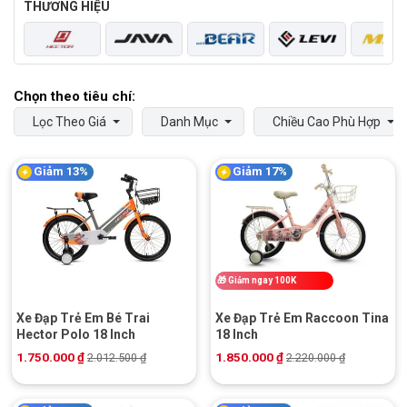
THƯƠNG HIỆU
Lọc Theo Giá
Danh Mục
Chiều Cao Phù Hợp
Giảm 13%
Giảm 17%
🎁
Giảm ngay 100K
Xe Đạp Trẻ Em Bé Trai
Xe Đạp Trẻ Em Raccoon Tina
Hector Polo 18 Inch
18 Inch
1.750.000
₫
1.850.000
₫
2.012.500
₫
2.220.000
₫