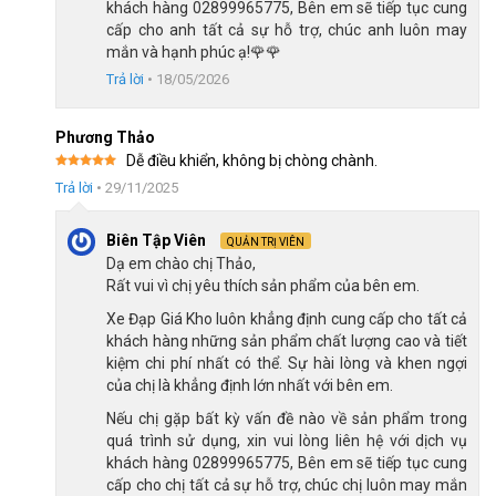
khách hàng 02899965775, Bên em sẽ tiếp tục cung
cấp cho anh tất cả sự hỗ trợ, chúc anh luôn may
mắn và hạnh phúc ạ!🌹🌹
Khung hợp kim thép cứng cáp
Trả lời
•
18/05/2026
Yên xe thoải mái
Phương Thảo
Dễ điều khiển, không bị chòng chành.
Kiểu dáng cá tính, năng động rất thích hợp cho các bé trai, phần
Được xếp
cọc yên xe còn có thể tinh chỉnh theo ý muốn tùy thuộc vào
Trả lời
•
29/11/2025
hạng
5
5
sao
chiều cao của bé để bé có thể thoải mái cầm lái xe. Phần yên
Biên Tập Viên
Xe Đạp Trẻ Em Royal Baby FreeStyle FS7
18 Inch
còn rãnh
QUẢN TRỊ VIÊN
Dạ em chào chị Thảo,
thông hơi thoáng giúp tạo cảm giác thoải mái hơn khi điều
Rất vui vì chị yêu thích sản phẩm của bên em.
khiển.
Xe Đạp Giá Kho luôn khẳng định cung cấp cho tất cả
khách hàng những sản phẩm chất lượng cao và tiết
Yên xe và cọc yên của Xe Đạp Trẻ Em Royal Baby FreeStyle FS7 18
kiệm chi phí nhất có thể. Sự hài lòng và khen ngợi
Inch
của chị là khẳng định lớn nhất với bên em.
Nếu chị gặp bất kỳ vấn đề nào về sản phẩm trong
Bộ che sên bảo vệ các bộ phận bên trong
quá trình sử dụng, xin vui lòng liên hệ với dịch vụ
khách hàng 02899965775, Bên em sẽ tiếp tục cung
Với thiết kế linh hoạt và dễ dàng lắp đặt, tấm che sên giúp bảo
cấp cho chị tất cả sự hỗ trợ, chúc chị luôn may mắn