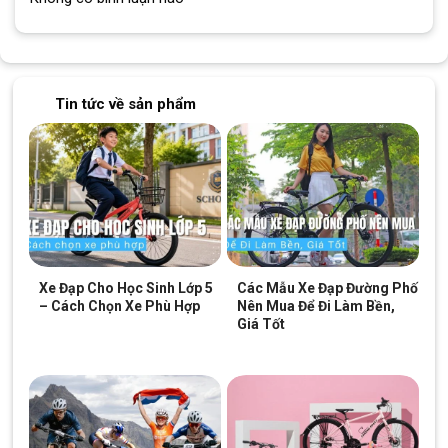
Xe Đạp Trẻ Em Bé Trai
Xe Đạp Địa Hình Trẻ Em
Tin tức về sản phẩm
Miamor Venus 16 Inch
Miamor Forteen 22 Inch –
Shimano
3.790.000
₫
4.590.000
₫
4.000.000
₫
4.990.000
₫
Địa Chỉ Các Cửa Hàng Xe Đạp Giá Kho:
CH 1:
494 Nguyễn Oanh, P.An Nhơn, HCM (Gò Vấp cũ)
Xe Đạp Cho Học Sinh Lớp 5
Các Mẫu Xe Đạp Đường Phố
CH 2:
322/36 An Dương Vương, P.Chợ Quán, HCM (Quận
– Cách Chọn Xe Phù Hợp
Nên Mua Để Đi Làm Bền,
5 cũ)
Giá Tốt
CH 3:
330 Hùng Vương, Xã Ngãi Giao, HCM (Châu Đức,
BRVT cũ)
CH 4:
216A Đ. Độc Lập, P.Phú Thọ Hòa, HCM(Q.Tân Phú
cũ)