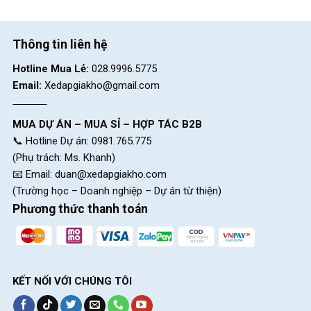
Thông tin liên hệ
Hotline Mua Lẻ:
028.9996.5775
Email:
Xedapgiakho@gmail.com
MUA DỰ ÁN – MUA SỈ – HỢP TÁC B2B
📞 Hotline Dự án: 0981.765.775
(Phụ trách: Ms. Khanh)
📧 Email:
duan@xedapgiakho.com
(Trường học – Doanh nghiệp – Dự án từ thiện)
Phương thức thanh toán
KẾT NỐI VỚI CHÚNG TÔI