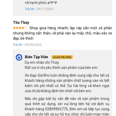
vệ che chắn và giảm áp lực, hạn chế được nguy cơ chấn
và hạnh phúc ạ!🌹🌹
thương khi bé tham gia các hoạt động xe đạp.
Trả lời
•
29/11/2025
Bộ Truyền động của Xe Đạp Trẻ Em Royal Baby FreeStyle FS7 18 Inch
Thu Thủy
Shop gioa hàng nhanh, lắp ráp sẵn một số phần
Được
nhưng không cẩn thận, về phải vặn lại mấy chỗ, màu sắc xe
Phanh xe đảm bảo an toàn cho bé
xếp
đẹp, bé thích
hạng
4
5 sao
Với phần thắng gôm nhạy dễ lắp đặt và bảo dưỡng, đảm bảo sự
Trả lời
•
03/09/2025
an toàn của bé trong quá trình cầm lái. Bên cạnh đó, phần
phanh
xe đạp trẻ em
được thiết kế tinh gọn, dễ dàng bảo trì hơn
Biên Tập Viên
QUẢN TRỊ VIÊN
cho xe.
Dạ em chào chị Thủy,
Rất vui vì chị yêu thích sản phẩm của bên em.
Phanh xe của Xe Đạp Trẻ Em Royal Baby FreeStyle FS7 18 Inch
Xe Đạp Giá Kho luôn khẳng định cung cấp cho tất cả
khách hàng những sản phẩm chất lượng cao và tiết
kiệm chi phí nhất có thể. Sự hài lòng và khen ngợi
Bánh xe chịu lực tốt, ổn định
của chị là khẳng định lớn nhất với bên em.
Bánh xe trước và sau được thiết kế với lốp xe có độ dày vừa
Nếu chị gặp bất kỳ vấn đề nào về sản phẩm trong
phải giúp tăng tiết diện tiếp xúc, bánh xe còn được làm từ chất
quá trình sử dụng, xin vui lòng liên hệ với dịch vụ
liệu cao su cao cấp, gia tăng thêm độ bám đường cho xe.
khách hàng 02899965775, Bên em sẽ tiếp tục cung
cấp cho chị tất cả sự hỗ trợ, chúc chị luôn may mắn