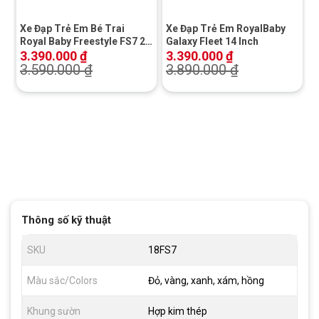
Xe Đạp Trẻ Em Bé Trai
Xe Đạp Trẻ Em RoyalBaby
Royal Baby Freestyle FS7 20
Galaxy Fleet 14 Inch
Inch
3.390.000
₫
3.390.000
₫
3.590.000
₫
3.890.000
₫
Thông số kỹ thuật
SKU
18FS7
Màu sắc/Colors
Đỏ, vàng, xanh, xám, hồng
Khung sườn
Hợp kim thép