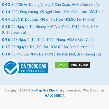
CH 2:
322/36 An Dương Vương, P.Chợ Quán, HCM (Quận 5 cũ)
CH 3:
330 Hùng Vương, Xã Ngãi Giao, HCM (Châu Đức, BRVT cũ)
CH 4:
216A Đ. Độc Lập, P.Phú Thọ Hòa, HCM(Q.Tân Phú cũ)
CH 5:
24 Nguyễn Thị Nhung, KĐT Vạn Phúc, P.Hiệp Bình, HCM
(Q.Thủ Đức cũ)
CH 6:
268 Nguyễn Thị Thập, P.Tân Hưng, HCM (Quận 7 cũ)
CH 7:
05 Nguyễn Trãi, P.Dĩ An, HCM (Dĩ An, Bình Dương cũ)
CH 8:
15 Phú Lợi, P.Phú Lợi, HCM (Thủ Dầu Một, Bình Dương cũ)
Copyright 2026 ©
Xe Đạp Giá Kho
All rights reserved. Web Design by
HALO MEDIA