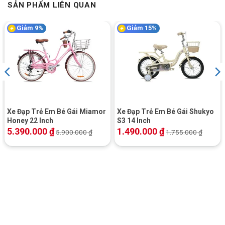
SẢN PHẨM LIÊN QUAN
Giảm 9%
Giảm 15%
Xe Đạp Trẻ Em Bé Gái Miamor
Xe Đạp Trẻ Em Bé Gái Shukyo
Honey 22 Inch
S3 14 Inch
5.390.000
₫
1.490.000
₫
5.900.000
₫
1.755.000
₫