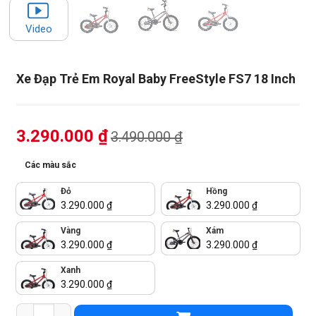
Video
Xe Đạp Trẻ Em Royal Baby FreeStyle FS7 18 Inch
3.290.000
₫
3.490.000
₫
Các màu sắc
Đỏ
Hồng
3.290.000
₫
3.290.000
₫
Vàng
Xám
3.290.000
₫
3.290.000
₫
Xanh
3.290.000
₫
Xe Đạp Trẻ Em Royal Baby FreeStyle FS7 18 Inch số lượng