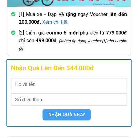
[1] Mua xe - Đạp về
tặng
ngay Voucher
lên đến
200.000đ.
Xem chi tiết
[2] Giảm giá
combo 5 món
phụ kiện từ
779.000đ
chỉ còn
499.000đ
.
(không áp dụng voucher [1] cho combo
[2]
Nhận Quà Lên Đến 344.000đ