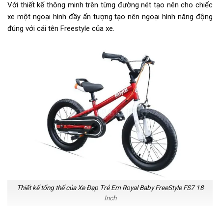
Với thiết kế thông minh trên từng đường nét tạo nên cho chiếc
Trọng lượng thùng
91x20x55
xe một ngoại hình đầy ấn tượng tạo nên ngoại hình năng động
đúng với cái tên Freestyle của xe.
Cọc/cốt yên
Hợp kim thép
Chiều cao phù hợp
Từ 1m20 - 1m35
Lưu ý
Thông số kỹ thuật có thể sẽ
được thay đổi từ nhà sản xuất
nhằm nâng cao chất lượng sản
phẩm
Thiết kế tổng thể của Xe Đạp Trẻ Em Royal Baby FreeStyle FS7 18
Inch