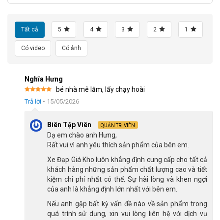
Khung xe làm bằng hợp kim thép
Tất cả
5
4
3
2
1
Khung Xe Đạp Trẻ Em Royal Baby FreeStyle FS7 18 Inch là bộ
Có video
Có ảnh
phận quan trọng của xe đạp, phần khung thân xe được làm từ
hợp kim thép đầy cứng cáp và bền bỉ. Để tăng thêm cho tổng
thể thiết kế, phần khung được chăm chút tỉ mỉ với chất sơn cao
Nghĩa Hưng
cấp và màu đỏ năng động.
bé nhà mê lắm, lấy chạy hoài
Được xếp
Trả lời
•
15/05/2026
hạng
5
5
sao
Biên Tập Viên
QUẢN TRỊ VIÊN
Dạ em chào anh Hưng,
Rất vui vì anh yêu thích sản phẩm của bên em.
Xe Đạp Giá Kho luôn khẳng định cung cấp cho tất cả
khách hàng những sản phẩm chất lượng cao và tiết
kiệm chi phí nhất có thể. Sự hài lòng và khen ngợi
của anh là khẳng định lớn nhất với bên em.
Nếu anh gặp bất kỳ vấn đề nào về sản phẩm trong
quá trình sử dụng, xin vui lòng liên hệ với dịch vụ