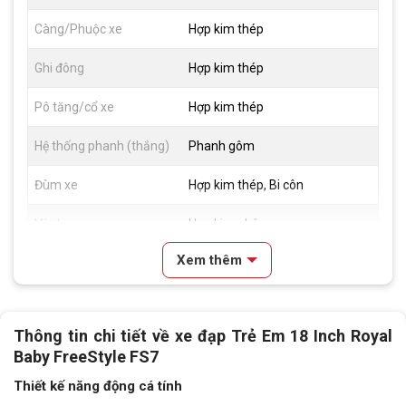
Càng/Phuộc xe
Hợp kim thép
Ghi đông
Hợp kim thép
Pô tăng/cổ xe
Hợp kim thép
Hệ thống phanh (thắng)
Phanh gôm
Đùm xe
Hợp kim thép, Bi côn
Vành xe
Hợp kim nhôm
Xem thêm
Lốp xe
18.x2.125
Đùi đĩa
Hợp kim thép, Bi côn
Thông tin chi tiết về
xe đạp Trẻ Em 18 Inch Royal
Dĩa
1 tầng
Baby FreeStyle FS7
Trọng lượng xe
11,5kg
Thiết kế năng động cá tính