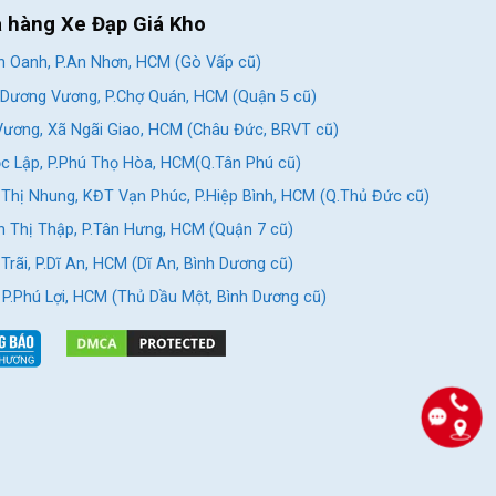
a hàng Xe Đạp Giá Kho
 Oanh, P.An Nhơn, HCM (Gò Vấp cũ)
Dương Vương, P.Chợ Quán, HCM (Quận 5 cũ)
ương, Xã Ngãi Giao, HCM (Châu Đức, BRVT cũ)
c Lập, P.Phú Thọ Hòa, HCM(Q.Tân Phú cũ)
Thị Nhung, KĐT Vạn Phúc, P.Hiệp Bình, HCM (Q.Thủ Đức cũ)
 Thị Thập, P.Tân Hưng, HCM (Quận 7 cũ)
rãi, P.Dĩ An, HCM (Dĩ An, Bình Dương cũ)
, P.Phú Lợi, HCM (Thủ Dầu Một, Bình Dương cũ)