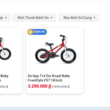
ợp
Kích Thước Bánh Xe
Mục Đích Sử Dụng
Giảm 6%
+
 Baby
Xe Đạp Trẻ Em Royal Baby
h
FreeStyle FS7 18 Inch
3.290.000
₫
.000
₫
3.490.000
₫