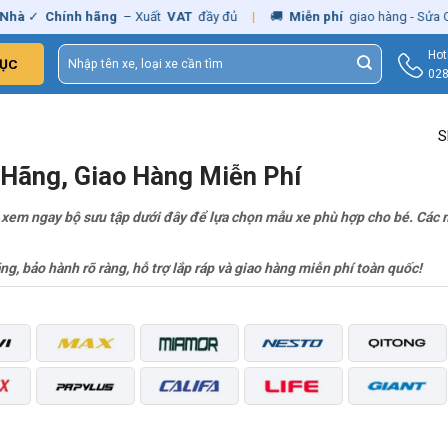
hà
✓
Chính hãng
– Xuất
VAT
đầy đủ
|
🚚
Miễn phí
giao hàng - Sửa C
Tìm
Hot
ỤC
kiếm:
028
S
h Hãng, Giao Hàng Miễn Phí
y xem ngay bộ sưu tập dưới đây để lựa chọn mẫu xe phù hợp cho bé. Các 
, bảo hành rõ ràng, hỗ trợ lắp ráp và giao hàng miễn phí toàn quốc!