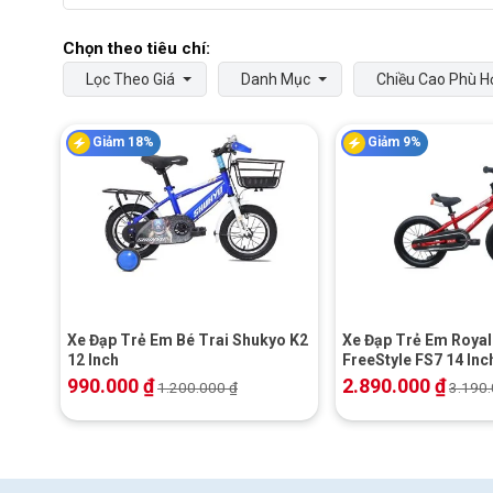
Lọc Theo Giá
Danh Mục
Chiều Cao Phù H
Giảm 18%
Giảm 9%
+
+
Xe Đạp Trẻ Em Bé Trai Shukyo K2
Xe Đạp Trẻ Em Royal
12 Inch
FreeStyle FS7 14 Inc
990.000
₫
2.890.000
₫
1.200.000
₫
3.190