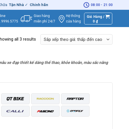
hữa
Tận Nhà
✓
Chính hãng
– Xuất
VAT
đầy đủ
|
🚚
Miễn phí
giao hàn
08:00 - 21:00
Giao hàng
Hệ thống
line
Giỏ Hàng /
miễn phí 24/7
0
₫
cửa hàng
.9996.5775
howing all 3 results
mẫu xe đạp thiết kế dáng thể thao, khỏe khoắn, màu sắc năng