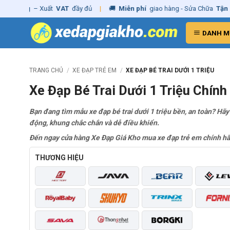
Skip
nh hãng
– Xuất
VAT
đầy đủ
|
🚚
Miễn phí
giao hàng - Sửa Chữa
Tận N
to
content
DANH M
TRANG CHỦ
/
XE ĐẠP TRẺ EM
/
XE ĐẠP BÉ TRAI DƯỚI 1 TRIỆU
Xe Đạp Bé Trai Dưới 1 Triệu Chín
Bạn đang tìm mẫu xe đạp bé trai dưới 1 triệu bền, an toàn? Hã
động, khung chắc chắn và dễ điều khiển.
Đến ngay cửa hàng Xe Đạp Giá Kho mua xe đạp trẻ em chính hãng
THƯƠNG HIỆU