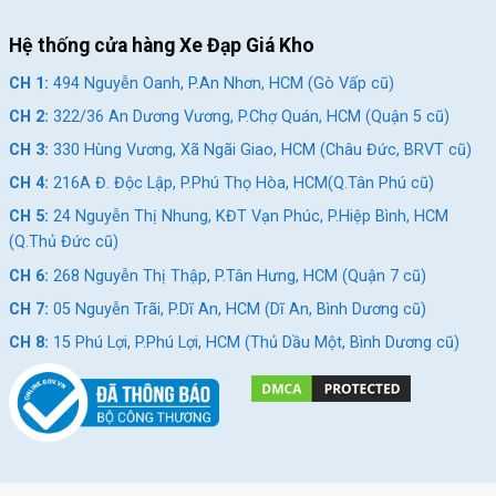
Hệ thống cửa hàng Xe Đạp Giá Kho
CH 1:
494 Nguyễn Oanh, P.An Nhơn, HCM (Gò Vấp cũ)
CH 2:
322/36 An Dương Vương, P.Chợ Quán, HCM (Quận 5 cũ)
CH 3:
330 Hùng Vương, Xã Ngãi Giao, HCM (Châu Đức, BRVT cũ)
CH 4:
216A Đ. Độc Lập, P.Phú Thọ Hòa, HCM(Q.Tân Phú cũ)
CH 5:
24 Nguyễn Thị Nhung, KĐT Vạn Phúc, P.Hiệp Bình, HCM
(Q.Thủ Đức cũ)
CH 6:
268 Nguyễn Thị Thập, P.Tân Hưng, HCM (Quận 7 cũ)
CH 7:
05 Nguyễn Trãi, P.Dĩ An, HCM (Dĩ An, Bình Dương cũ)
CH 8:
15 Phú Lợi, P.Phú Lợi, HCM (Thủ Dầu Một, Bình Dương cũ)