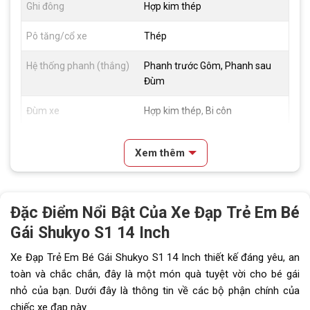
Ghi đông
Hợp kim thép
Pô tăng/cổ xe
Thép
Hệ thống phanh (thắng)
Phanh trước Gôm, Phanh sau
Đùm
Đùm xe
Hợp kim thép, Bi côn
Vành xe
Nhôm 1 lớp
Xem thêm
Lốp xe
Classic 14x21.25
Đùi đĩa
Thép bạc đạn
Đặc Điểm Nổi Bật Của Xe Đạp Trẻ Em Bé
Gái Shukyo S1 14 Inch
Dĩa
1 Tầng
Xe Đạp Trẻ Em Bé Gái Shukyo S1 14 Inch thiết kế đáng yêu, an
Líp
Líp đơn 16T
toàn và chắc chắn, đây là một món quà tuyệt vời cho bé gái
Kích thước
14 inch
nhỏ của bạn. Dưới đây là thông tin về các bộ phận chính của
chiếc xe đạp này.