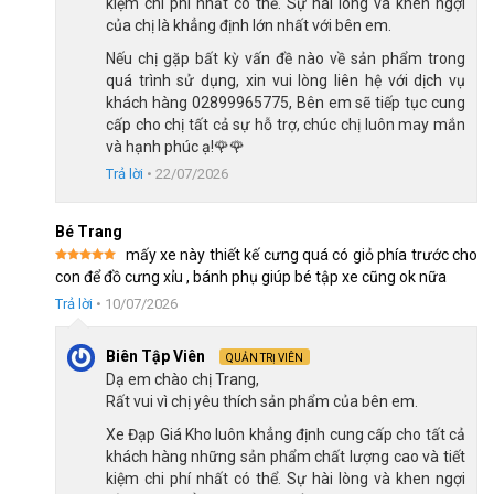
kiệm chi phí nhất có thể. Sự hài lòng và khen ngợi
của chị là khẳng định lớn nhất với bên em.
Khung thép chắc chắn, rỏ xe tiện lợi
Nếu chị gặp bất kỳ vấn đề nào về sản phẩm trong
quá trình sử dụng, xin vui lòng liên hệ với dịch vụ
khách hàng 02899965775, Bên em sẽ tiếp tục cung
cấp cho chị tất cả sự hỗ trợ, chúc chị luôn may mắn
và hạnh phúc ạ!🌹🌹
Trả lời
•
22/07/2026
Bé Trang
mấy xe này thiết kế cưng quá có giỏ phía trước cho
Được xếp
con để đồ cưng xỉu , bánh phụ giúp bé tập xe cũng ok nữa
hạng
5
5
sao
Trả lời
•
10/07/2026
Biên Tập Viên
QUẢN TRỊ VIÊN
Dạ em chào chị Trang,
Rất vui vì chị yêu thích sản phẩm của bên em.
Xe Đạp Trẻ Em Bé Gái Shukyo s1 màu sắc vô cùng đáng yêu
Xe Đạp Giá Kho luôn khẳng định cung cấp cho tất cả
khách hàng những sản phẩm chất lượng cao và tiết
Đây là một lựa chọn tuyệt vời để hỗ trợ bé trong giai đoạn phát
kiệm chi phí nhất có thể. Sự hài lòng và khen ngợi