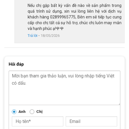
Nếu chị gặp bất kỳ vấn đề nào về sản phẩm trong
quá trình sử dụng, xin vui lòng liên hệ với dịch vụ
khách hàng 02899965775, Bên em sẽ tiếp tục cung
cấp cho chị tất cả sự hỗ trợ, chúc chị luôn may mắn
và hạnh phúc ạ!🌹🌹
Hệ thống phanh gôm bánh trước và phanh đùm bánh sau
Trả lời
•
18/05/2026
Phụ kiện tiện ích kèm theo khi mua
xe đạp trẻ em
Xe Đạp Trẻ Em Bé Gái Shukyo S1 14 Inch đi kèm với nhiều phụ
kiện tiện ích giúp tăng cường sự tiện lợi và an toàn cho bé. Bao
Hỏi đáp
gồm:
Giỏ xe: Giúp bé có thể dễ dàng mang theo đồ chơi hoặc
vật dụng cá nhân khi đi dạo hoặc đi chơi, làm tăng thêm
niềm vui và sự thích thú cho bé trong mỗi chuyến đi.
Baga sau: Cung cấp thêm không gian lưu trữ, rất thuận
tiện cho bé hoặc phụ huynh khi cần chở thêm đồ đạc.
Anh
Chị
Bộ bánh phụ: Rất hữu ích cho các bé mới bắt đầu học đi
xe đạp, giúp bé giữ thăng bằng dễ dàng hơn trong quá trình