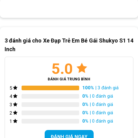
Nội dung chính
Đặc Điểm Nổi Bật Của Xe Đạp Trẻ Em Bé Gái Shukyo S1 14 Inch
Thiết kế xe đạp 14 inch phù hợp với các bé từ 3 tuổi
Khung thép chắc chắn
Xe Đạp Trẻ Em Bé Gái Shukyo S1
Hệ thống phanh gôm và phanh đùm
Phụ kiện tiện ích kèm theo khi mua xe đạp trẻ em
3 đánh giá cho
Xe Đạp Trẻ Em Bé Gái Shukyo S1 14
Kết Luận
Inch
5.0
ĐÁNH GIÁ TRUNG BÌNH
100%
| 3 đánh giá
5
0%
| 0 đánh giá
4
0%
| 0 đánh giá
3
0%
| 0 đánh giá
2
0%
| 0 đánh giá
1
Xe Đạp Trẻ Em Bé Gái Shukyo S1 món quà ý nghĩa cho bé
ĐÁNH GIÁ NGAY