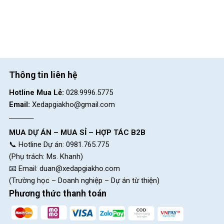
CH 6:
268 Nguyễn Thị Thập, P.Tân Hưng, HCM (Quận 7
cũ)
CH 7:
05 Nguyễn Trãi, P.Dĩ An, HCM (Dĩ An, Bình Dương
cũ)
CH 8:
15 Phú Lợi, P.Phú Lợi, HCM (Thủ Dầu Một, Bình
Thông tin liên hệ
Dương cũ)
Hotline Mua Lẻ:
028.9996.5775
SKU:
14S1
Email:
Xedapgiakho@gmail.com
Thẻ:
Hợp Kim Thép
MUA DỰ ÁN – MUA SỈ – HỢP TÁC B2B
📞 Hotline Dự án: 0981.765.775
(Phụ trách: Ms. Khanh)
📧 Email:
duan@xedapgiakho.com
(Trường học – Doanh nghiệp – Dự án từ thiện)
Phương thức thanh toán