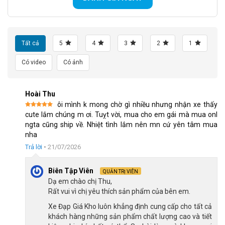
Khung thép chắc chắn
Xe Đạp Trẻ Em Bé Gái Shukyo S2 14 Inch sử dụng khung hợp
Tất cả
5
4
3
2
1
kim thép chắc chắn, đảm bảo độ bền và an toàn cho bé trong
quá trình sử dụng.
Có video
Có ảnh
Khung xe kết hợp giữa sự nhẹ nhàng và cứng cáp, làm nổi bật
lên tính năng ưu việt của sản phẩm, giúp bé thoải mái và tự tin
Hoài Thu
hơn khi học tập và khám phá kỹ năng đi xe đạp.
ôi mình k mong chờ gì nhiều nhưng nhận xe thấy
Được xếp
cute lắm chúng m ơi. Tuỵt vời, mua cho em gái mà mua onl
hạng
5
5
ngta cũng ship về. Nhiệt tình lắm nên mn cứ yên tâm mua
sao
nha
Trả lời
•
21/07/2026
Biên Tập Viên
QUẢN TRỊ VIÊN
Dạ em chào chị Thu,
Rất vui vì chị yêu thích sản phẩm của bên em.
Xe Đạp Giá Kho luôn khẳng định cung cấp cho tất cả
khách hàng những sản phẩm chất lượng cao và tiết