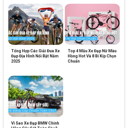
Kết Luận
Xe Đạp Trẻ Em Bé Gái Shukyo S1 14 Inch có mức giá chưa đến
1 triệu đồng, đem lại sự thoải mái và những trải nghiệm đạp xe
thú vị cho bé. Khi mua xe này tại Xe Đạp Giá Kho, bạn không chỉ
được hưởng mức giá ưu đãi mà còn nhận được các phần quà
đặc biệt. Ghé thăm hệ thống cửa hàng
Xe Đạp Giá Kho
để chọn
một chiếc xe đáng yêu này làm quà tặng cho bé yêu của bạn
Tổng Hợp Các Giải Đua Xe
Top 4 Mẫu Xe Đạp Nữ Màu
Đạp Địa Hình Nổi Bật Năm
Hồng Hot Và 8 Bí Kíp Chọn
nhé!
2025
Chuẩn
Xem Thêm: Một Số Mẫu Xe Đạp Trẻ Em Từ
1-2 Triệu Chắc Chắn Tại Xe Đạp Giá Kho
Giảm 6%
Giảm 14%
Vì Sao Xe Đạp BMW Chính