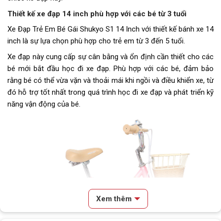
Trọng lượng xe
8kg
Thiết kế xe đạp 14 inch phù hợp với các bé từ 3 tuổi
Trọng lượng thùng
9kg 82x19x42
Xe Đạp Trẻ Em Bé Gái Shukyo S1 14 Inch với thiết kế bánh xe 14
inch là sự lựa chọn phù hợp cho trẻ em từ 3 đến 5 tuổi.
Yên
Mút bọc da mềm lò xo giảm sóc
Xe đạp này cung cấp sự cân bằng và ổn định cần thiết cho các
bé mới bắt đầu học đi xe đạp. Phù hợp với các bé, đảm bảo
Cọc/cốt yên
Thép
rằng bé có thể vừa vặn và thoải mái khi ngồi và điều khiển xe, từ
Chiều cao phù hợp
Từ 90cm
đó hỗ trợ tốt nhất trong quá trình học đi xe đạp và phát triển kỹ
năng vận động của bé.
Tải trọng
50kg
Lưu ý
Thông số kỹ thuật có thể sẽ
được thay đổi từ nhà sản xuất
nhằm nâng cao chất lượng sản
phẩm
Xem thêm