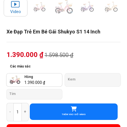
Video
Xe Đạp Trẻ Em Bé Gái Shukyo S1 14 Inch
1.390.000
₫
1.598.500
₫
Các màu sắc
Hồng
Kem
1.390.000
₫
Tím
Xe Đạp Trẻ Em Bé Gái Shukyo S1 14 Inch số lượng
THÊM VÀO GIỎ HÀNG