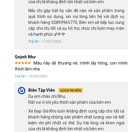
triển đầu đời, giúp bé vui vẻ và an toàn khi trải nghiệm niềm vui
của chị là khẳng định lớn nhất với bên em.
của việc đi xe đạp.
Nếu chị gặp bất kỳ vấn đề nào về sản phẩm trong
quá trình sử dụng, xin vui lòng liên hệ với dịch vụ
Hệ thống phanh gôm và phanh đùm
khách hàng 02899965775, Bên em sẽ tiếp tục cung
Xe Đạp Trẻ Em Bé Gái Shukyo S1 14 Inch trang bị hệ thống
cấp cho chị tất cả sự hỗ trợ, chúc chị luôn may mắn
phanh an toàn, bao gồm phanh gôm cho bánh trước và phanh
và hạnh phúc ạ!🌹🌹
đùm cho bánh sau. Hệ thống phanh này đảm bảo cho bé dễ
Trả lời
•
11/07/2026
dàng kiểm soát tốc độ xe.
Quỳnh Như
Việc sử dụng cả phanh gôm và phanh đùm cũng góp phần cung
Màu này dễ thương nè, mình lấy hồng, con mình
cấp khả năng dừng xe một cách nhẹ nhàng và an toàn. Đây là
Được xếp
thích lắm nha
một tính năng quan trọng, giúp các bậc phụ huynh yên tâm hơn
hạng
5
5
sao
Trả lời
•
15/05/2026
khi cho trẻ tập đạp xe.
Biên Tập Viên
QUẢN TRỊ VIÊN
Dạ em chào chị Như,
Rất vui vì chị yêu thích sản phẩm của bên em.
Xe Đạp Giá Kho luôn khẳng định cung cấp cho tất cả
khách hàng những sản phẩm chất lượng cao và tiết
kiệm chi phí nhất có thể. Sự hài lòng và khen ngợi
của chị là khẳng định lớn nhất với bên em.