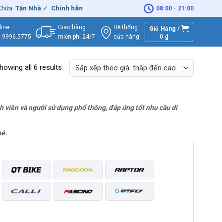
ữa
Tận Nhà
✓
Chính hãng
– Xuất
VAT
đầy đủ
|
🚚
Miễn phí
giao hàng
08:00 - 21:00
Giao hàng
Hệ thống
line
Giỏ Hàng /
miễn phí 24/7
0
₫
cửa hàng
.9996.5775
howing all 6 results
h viên và người sử dụng phổ thông, đáp ứng tốt nhu cầu di
hé.