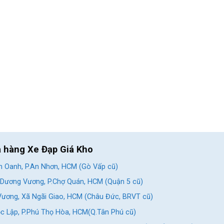
a hàng Xe Đạp Giá Kho
 Oanh, P.An Nhơn, HCM (Gò Vấp cũ)
Dương Vương, P.Chợ Quán, HCM (Quận 5 cũ)
ương, Xã Ngãi Giao, HCM (Châu Đức, BRVT cũ)
c Lập, P.Phú Thọ Hòa, HCM(Q.Tân Phú cũ)