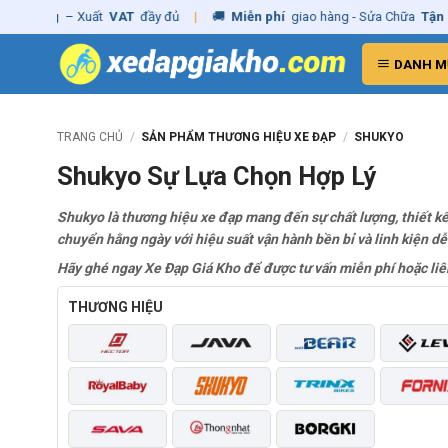
Skip
h hãng
– Xuất
VAT
đầy đủ
|
🚚
Miễn phí
giao hàng - Sửa Chữa
Tận N
to
content
DANH M
TRANG CHỦ
/
SẢN PHẨM THƯƠNG HIỆU XE ĐẠP
/
SHUKYO
Shukyo Sự Lựa Chọn Hợp Lý
Shukyo là thương hiệu xe đạp mang đến sự chất lượng, thiết kế 
chuyển hằng ngày với hiệu suất vận hành bền bỉ và linh kiện dễ
Hãy ghé ngay Xe Đạp Giá Kho để được tư vấn miễn phí hoặc liê
THƯƠNG HIỆU