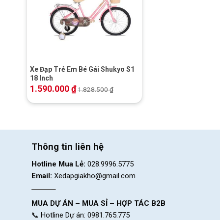
+
Xe Đạp Trẻ Em Bé Gái Shukyo S1
18 Inch
1.590.000
₫
1.828.500
₫
Thông tin liên hệ
Hotline Mua Lẻ:
028.9996.5775
Email:
Xedapgiakho@gmail.com
MUA DỰ ÁN – MUA SỈ – HỢP TÁC B2B
📞 Hotline Dự án: 0981.765.775