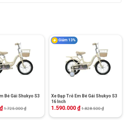
Giảm 13%
+
Em Bé Gái Shukyo S3
Xe Đạp Trẻ Em Bé Gái Shukyo S3
16 Inch
₫
1.590.000
₫
1.725.000
₫
1.828.500
₫