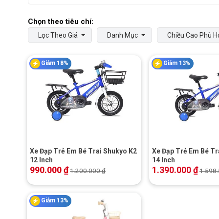
Lọc Theo Giá
Danh Mục
Chiều Cao Phù H
Giảm 18%
Giảm 13%
+
+
Xe Đạp Trẻ Em Bé Trai Shukyo K2
Xe Đạp Trẻ Em Bé Tr
12 Inch
14 Inch
990.000
₫
1.390.000
₫
1.200.000
₫
1.598
Giảm 13%