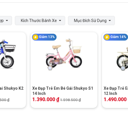
ợp
Kích Thước Bánh Xe
Mục Đích Sử Dụng
Giảm 13%
Giảm 14%
+
+
ai Shukyo K2
Xe Đạp Trẻ Em Bé Gái Shukyo S1
Xe Đạp Trẻ 
14 Inch
12 Inch
1.390.000
₫
1.490.000
.500
₫
1.598.500
₫