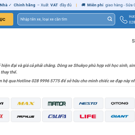
hà
✓
Chính hãng
– Xuất
VAT
đầy đủ
|
🚚
Miễn phí
giao hàng - Sửa Ch
Tìm
Hot
ỤC
kiếm:
028
S
hiện đại và giá cả phải chăng. Dòng xe Shukyo phù hợp với học sinh, sin
 thay thế.
n hệ qua Hotline 028 9996 5775 để sở hữu cho mình chiếc xe đạp này n