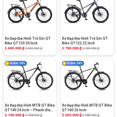
Xe Đạp Địa Hình Trẻ Em QT
Xe Đạp Địa Hình Trẻ Em QT
Bike QT120 20 Inch
Bike QT122 22 Inch
2.690.000
₫
2.790.000
₫
3.000.000
₫
3.100.000
₫
Giảm 14%
Giảm 14%
Xe Đạp Địa Hình MTB QT Bike
Xe Đạp Địa Hình MTB QT Bike
QT140 24 Inch – Phanh đĩa
QT160 26 Inch
cơ
3.190.000
₫
3.250.000
₫
3.708.000
₫
3.780.000
₫