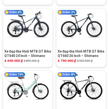
Giảm 4%
Giảm 2%
Xe Đạp Địa Hình MTB QT Bike
Xe Đạp Địa Hình MTB QT Bike
QT640 24 Inch – Shimano
QT660 26 Inch – Shimano
4.690.000
₫
4.790.000
₫
4.890.000
₫
4.900.000
₫
Giảm 19%
Giảm 8%