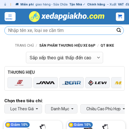
Skip
|
🚚
Miễn phí
giao hàng - Sửa Chữa
Tận Nhà
✓
Chính hãng
– Xuất
VAT
đầy đủ
to
content
MENU
Tìm
kiếm:
TRANG CHỦ
/
SẢN PHẨM THƯƠNG HIỆU XE ĐẠP
/
QT BIKE
THƯƠNG HIỆU
Lọc Theo Giá
Danh Mục
Chiều Cao Phù Hợp
Giảm 10%
Giảm 10%