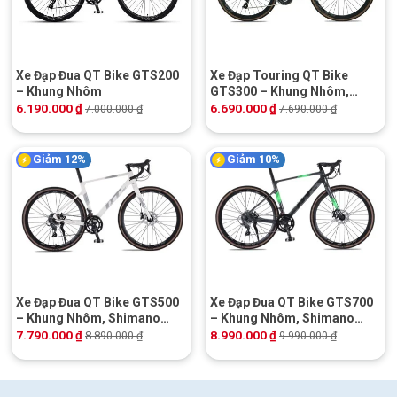
Xe Đạp Đua QT Bike GTS200
Xe Đạp Touring QT Bike
– Khung Nhôm
GTS300 – Khung Nhôm,
Shimano
6.190.000
₫
6.690.000
₫
7.000.000
₫
7.690.000
₫
Giảm 12%
Giảm 10%
Xe Đạp Đua QT Bike GTS500
Xe Đạp Đua QT Bike GTS700
– Khung Nhôm, Shimano
– Khung Nhôm, Shimano
Tourney
Claris
7.790.000
₫
8.990.000
₫
8.890.000
₫
9.990.000
₫