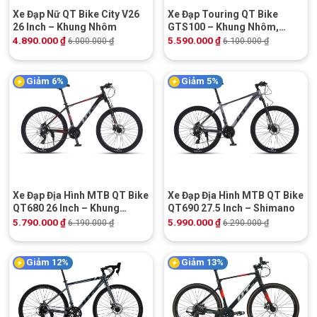
Xe Đạp Nữ QT Bike City V26
Xe Đạp Touring QT Bike
26 Inch – Khung Nhôm
GTS100 – Khung Nhôm,
Shimano
4.890.000
₫
5.590.000
₫
6.000.000
₫
6.100.000
₫
Giảm 6%
Giảm 5%
Xe Đạp Địa Hình MTB QT Bike
Xe Đạp Địa Hình MTB QT Bike
QT680 26 Inch – Khung
QT690 27.5 Inch – Shimano
Nhôm
5.790.000
₫
5.990.000
₫
6.190.000
₫
6.290.000
₫
Giảm 12%
Giảm 13%