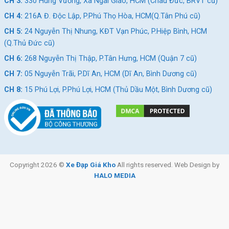
CH 3:
330 Hùng Vương, Xã Ngãi Giao, HCM (Châu Đức, BRVT cũ)
CH 4:
216A Đ. Độc Lập, P.Phú Thọ Hòa, HCM(Q.Tân Phú cũ)
CH 5:
24 Nguyễn Thị Nhung, KĐT Vạn Phúc, P.Hiệp Bình, HCM
(Q.Thủ Đức cũ)
CH 6:
268 Nguyễn Thị Thập, P.Tân Hưng, HCM (Quận 7 cũ)
CH 7:
05 Nguyễn Trãi, P.Dĩ An, HCM (Dĩ An, Bình Dương cũ)
CH 8:
15 Phú Lợi, P.Phú Lợi, HCM (Thủ Dầu Một, Bình Dương cũ)
Copyright 2026 ©
Xe Đạp Giá Kho
All rights reserved. Web Design by
HALO MEDIA