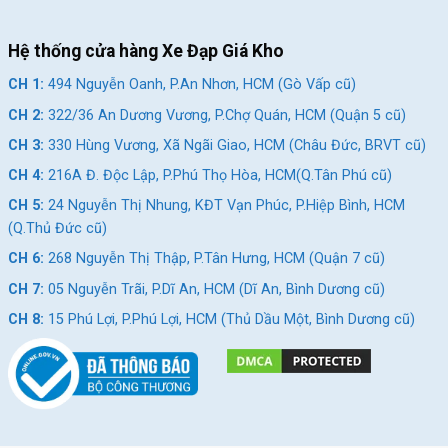
Giao hàng nhanh chóng: Miễn phí giao hàng trong nội 
thành và hỗ trợ ship COD toàn quốc.
Hệ thống cửa hàng Xe Đạp Giá Kho
Kết Luận
CH 1:
494 Nguyễn Oanh, P.An Nhơn, HCM (Gò Vấp cũ)
Xe đạp địa hình MTB QT Bike QT640 24 inch thực sự là một 
CH 2:
322/36 An Dương Vương, P.Chợ Quán, HCM (Quận 5 cũ)
“món hời”. Từ khung nhôm siêu nhẹ đến bộ truyền động 
CH 3:
330 Hùng Vương, Xã Ngãi Giao, HCM (Châu Đức, BRVT cũ)
Shimano 21 tốc độ, mọi chi tiết đều được tối ưu để mang lại trải 
nghiệm tốt nhất cho người dùng. Liên hệ ngay hotline 028 9996 
CH 4:
216A Đ. Độc Lập, P.Phú Thọ Hòa, HCM(Q.Tân Phú cũ)
5775 hoặc inbox fanpage Xe Đạp Giá Kho để nhận tư vấn size 
CH 5:
24 Nguyễn Thị Nhung, KĐT Vạn Phúc, P.Hiệp Bình, HCM
xe chính xác nhất và
 ưu đãi giảm giá độc quyền
 trong tháng 
(Q.Thủ Đức cũ)
này!
Xem thêm: Một số mẫu xe đạp địa hình mới tại Xe 
CH 6:
268 Nguyễn Thị Thập, P.Tân Hưng, HCM (Quận 7 cũ)
Đạp Giá Kho
CH 7:
05 Nguyễn Trãi, P.Dĩ An, HCM (Dĩ An, Bình Dương cũ)
Giảm 10%
Giảm 4%
CH 8:
15 Phú Lợi, P.Phú Lợi, HCM (Thủ Dầu Một, Bình Dương cũ)