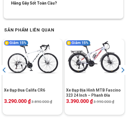
Hãng Gây Sốt Toàn Cầu?
Dễ dàng bảo trì: 
Phanh đĩa cơ có cấu tạo đơn giản, bạn 
hoàn toàn có thể tự căn chỉnh độ nhạy tại nhà mà không cần 
đến các dụng cụ quá phức tạp.
SẢN PHẨM LIÊN QUAN
Giảm 15%
Giảm 15%
Xe Đạp Đua Califa CR6
Xe Đạp Địa Hình MTB Fascino
323 24 Inch – Phanh Đĩa
3.290.000
₫
3.390.000
₫
3.890.000
₫
3.990.000
₫
Phanh đĩa cơ chắc chắn kiểm soát tốc độ an toàn và hiệu quả