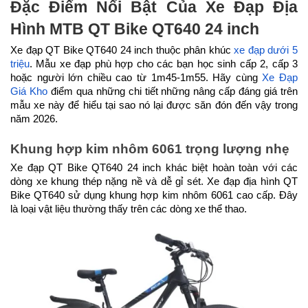
Đặc Điểm Nổi Bật Của Xe Đạp Địa 
Tay đề
Tay đề bấm xả Shimano (3x7)
Hình MTB QT Bike QT640 24 inch
Tăng tốc trước (Gạt
Shimano Tourney TZ
Xe đạp QT Bike QT640 24 inch thuộc phân khúc 
xe đạp dưới 5 
đĩa)
triệu
. Mẫu xe đạp phù hợp cho các bạn học sinh cấp 2, cấp 3 
hoặc người lớn chiều cao từ 1m45-1m55. Hãy cùng 
X
e Đạp 
Tăng tốc sau (Gạt líp)
Shimano Tourney TZ
Giá Kho
 điểm qua những chi tiết những nâng cấp đáng giá trên 
mẫu xe này để hiểu tại sao nó lại được săn đón đến vậy trong 
Đùi đĩa
Hợp kim nhôm, Cốt vuông, Bạc
năm 2026.
Đạn
Khung hợp kim nhôm 6061 trọng lượng nhẹ
Dĩa
3 tầng
Xe đạp QT Bike QT640 24 inch khác biệt hoàn toàn với các 
dòng xe khung thép nặng nề và dễ gỉ sét. Xe đạp địa hình QT 
Líp
Líp vặn SANJIAN 7s
Bike QT640 sử dụng khung hợp kim nhôm 6061 cao cấp. Đây 
là loại vật liệu thường thấy trên các dòng xe thể thao.
Sên (xích)
Xích Narrow
Kích thước
24 inch
Yên
Da thể thao
Cọc/cốt yên
Hợp kim thép