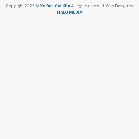
Copyright 2026 ©
Xe Đạp Giá Kho
All rights reserved. Web Design by
HALO MEDIA
Xe Đạp Địa Hình MTB Life
Xe Đạp Địa Hình MTB
MX900 27.5 Inch –
Miamor Forteen 24 Inch –
Shimano
Shimano
4.480.000
₫
4.790.000
₫
5.000.000
₫
5.000.000
₫
Địa Chỉ Các Cửa Hàng Xe Đạp Giá Kho:
CH 1:
494 Nguyễn Oanh, P.An Nhơn, HCM (Gò Vấp cũ)
CH 2:
322/36 An Dương Vương, P.Chợ Quán, HCM (Quận
5 cũ)
CH 3:
330 Hùng Vương, Xã Ngãi Giao, HCM (Châu Đức,
BRVT cũ)
CH 4:
216A Đ. Độc Lập, P.Phú Thọ Hòa, HCM(Q.Tân Phú
cũ)
CH 5:
24 Nguyễn Thị Nhung, KĐT Vạn Phúc, P.Hiệp Bình,