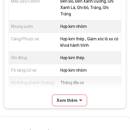
Màu sắc/Colors
Đen Đỏ, Đen Xanh Dương, Ghi
Xanh Lá, Ghi Đỏ, Trắng, Ghi
Trắng
Khung sườn
Hợp kim nhôm
Càng/Phuộc xe
Hợp kim thép , Giảm xóc lò xo có
khoá hành trình
Ghi đông
Hợp kim thép
Pô tăng/cổ xe
Hợp kim nhôm
Hệ thống phanh (thắng)
Thắng đĩa cơ
Đùm xe
Hợp kim thép, Bạc đạn, 36H
Xem thêm
Vành xe
Hợp kim nhôm
Lốp xe
24x1.95