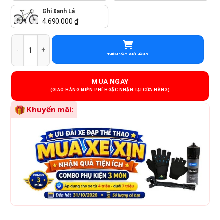
Ghi Xanh Lá
4.690.000
₫
Xe Đạp Địa Hình MTB QT Bike QT640 24 Inch - Shimano số lượng
THÊM VÀO GIỎ HÀNG
MUA NGAY
Khuyến mãi: