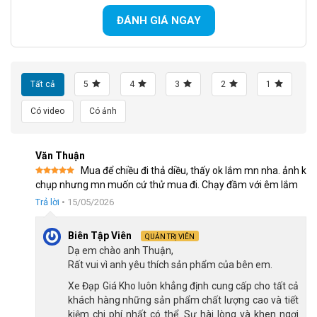
khoắn nhưng vẫn đảm bảo sự linh hoạt khi di chuyển trong 
phố đông.
ĐÁNH GIÁ NGAY
Dù khung nhôm rất bền, bạn nên sử dụng khăn mềm lau khô 
khung xe sau khi đi mưa để bảo vệ lớp sơn tĩnh điện luôn như 
mới.
Tất cả
5
4
3
2
1
Có video
Có ảnh
Văn Thuận
Mua để chiều đi thả diều, thấy ok lắm mn nha. ảnh k
Được xếp
chụp nhưng mn muốn cứ thử mua đi. Chạy đầm với êm lắm
hạng
5
5
sao
Trả lời
•
15/05/2026
Biên Tập Viên
QUẢN TRỊ VIÊN
Dạ em chào anh Thuận,
Rất vui vì anh yêu thích sản phẩm của bên em.
Xe Đạp Giá Kho luôn khẳng định cung cấp cho tất cả
khách hàng những sản phẩm chất lượng cao và tiết
kiệm chi phí nhất có thể. Sự hài lòng và khen ngợi