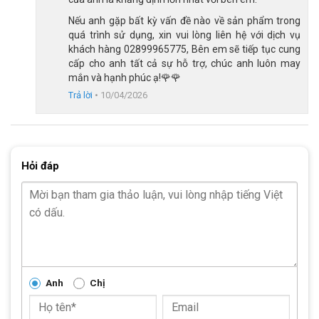
Nếu anh gặp bất kỳ vấn đề nào về sản phẩm trong
quá trình sử dụng, xin vui lòng liên hệ với dịch vụ
khách hàng 02899965775, Bên em sẽ tiếp tục cung
cấp cho anh tất cả sự hỗ trợ, chúc anh luôn may
mắn và hạnh phúc ạ!🌹🌹
Trả lời
•
10/04/2026
Hỏi đáp
Phuộc nhún lò xo êm ái giảm xóc khi đi đường gồ ghề
Hệ thống truyền động Shimano Nhật Bản 21 
Tốc Độ
Anh
Chị
Trải nghiệm lái xe có mượt mà hay không phụ thuộc 90% vào 
bộ truyền động. Xe đạp QT Bike QT640 24 inch tự hào trang bị 
hệ thống từ thương hiệu Shimano (Nhật Bản) danh tiếng: