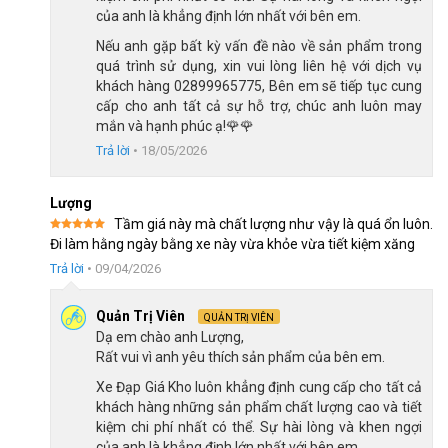
Ghi đông thẳng, tay đề bấm xả, có phản quang trước
của anh là khẳng định lớn nhất với bên em.
Nếu anh gặp bất kỳ vấn đề nào về sản phẩm trong
Phuộc giảm xóc có khóa hành trình 
quá trình sử dụng, xin vui lòng liên hệ với dịch vụ
khách hàng 02899965775, Bên em sẽ tiếp tục cung
Xe đạp QT Bike QT640 24 inch sử dụng bộ phuộc giảm xóc lò 
cấp cho anh tất cả sự hỗ trợ, chúc anh luôn may
xo tích hợp khóa hành trình (Lockout). Đây là tính năng hiếm 
mắn và hạnh phúc ạ!🌹🌹
thấy trên các mẫu 
xe đạp địa hình
 cùng phân khúc giá:
Trả lời
•
18/05/2026
Chế độ mở (Open)
: Khi bạn di chuyển trên những 
đoạn đường xấu, ổ gà hoặc đường đất đá, phuộc sẽ 
Lượng
hoạt động tối đa để triệt tiêu các rung chấn từ mặt 
Tầm giá này mà chất lượng như vậy là quá ổn luôn.
đường lên tay lái, bảo vệ cổ tay và giảm mệt mỏi cho 
Được xếp
Đi làm hằng ngày bằng xe này vừa khỏe vừa tiết kiệm xăng
người đạp.
hạng
5
5
sao
Trả lời
•
09/04/2026
Chế độ khóa (Lock)
: Khi đạp trên đường nhựa bằng 
Quản Trị Viên
QUẢN TRỊ VIÊN
phẳng hoặc lúc cần leo dốc, việc khóa phuộc sẽ giúp 
Dạ em chào anh Lượng,
xe cứng cáp hơn. Ngăn chặn hiện tượng “mất lực” do 
Rất vui vì anh yêu thích sản phẩm của bên em.
nhún, giúp mỗi vòng đạp của bạn đạt hiệu suất cao 
nhất.
Xe Đạp Giá Kho luôn khẳng định cung cấp cho tất cả
khách hàng những sản phẩm chất lượng cao và tiết
kiệm chi phí nhất có thể. Sự hài lòng và khen ngợi
của anh là khẳng định lớn nhất với bên em.