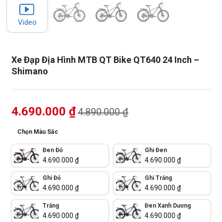
Video
Xe Đạp Địa Hình MTB QT Bike QT640 24 Inch –
Shimano
4.690.000
₫
4.890.000
₫
Chọn Màu Sắc
Đen Đỏ
Ghi Đen
4.690.000
₫
4.690.000
₫
Ghi Đỏ
Ghi Trắng
4.690.000
₫
4.690.000
₫
Trắng
Đen Xanh Dương
4.690.000
₫
4.690.000
₫