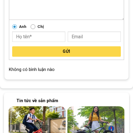
Anh
Chị
Xe Đạp Trẻ Em Xaming Nữ
2 Gióng
14 Inch
sở hữu bộ thắng và
bánh xe an toàn
GỬI
Khi phanh gấp cũng sẽ rất an toàn vì xe được trang bị thêm
Không có bình luận nào
cụm thắng chữ V
và
thắng đùm
ở cả bánh trước và bánh sau.
Bánh xe bản to giúp bám đường tốt hơn, với niềng nhôm, bánh
có ruột bơm hơi cao cấp giúp bé đạp nhẹ và êm.
Yên xe với chất liệu thoáng khí
Tin tức về sản phẩm