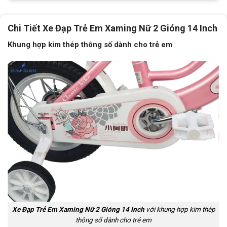
Đùi đĩa
Hợp kim thép, Bi côn
Chi Tiết Xe Đạp Trẻ Em Xaming Nữ 2 Gióng 14 Inch
Dĩa
1 tầng
Khung hợp kim thép thông số dành cho trẻ em
Trọng lượng xe
10kg
Trọng lượng thùng
81x19x43
Yên
XAMING
Cọc/cốt yên
Hợp kim thép
Chiều cao phù hợp
Từ 90cm - 1m05
Lưu ý
Thông số kỹ thuật có thể sẽ
được thay đổi từ nhà sản xuất
nhằm nâng cao chất lượng sản
phẩm
Xe Đạp Trẻ Em Xaming Nữ
2 Gióng
14 Inch
với khung hợp kim thép
thông số dành cho trẻ em