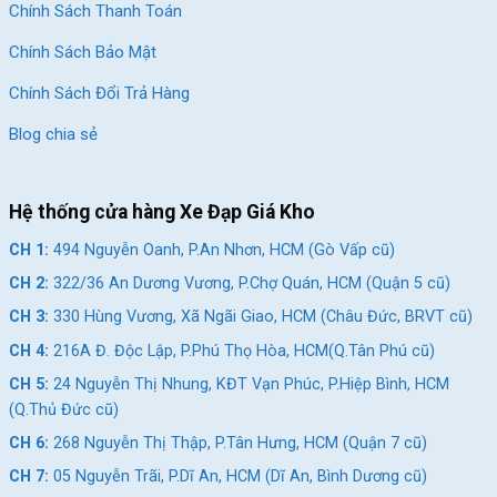
Chính Sách Thanh Toán
BRVT cũ)
Chính Sách Bảo Mật
CH 4:
216A Đ. Độc Lập, P.Phú Thọ Hòa, HCM(Q.Tân Phú
cũ)
Chính Sách Đổi Trả Hàng
CH 5:
24 Nguyễn Thị Nhung, KĐT Vạn Phúc, P.Hiệp Bình,
Blog chia sẻ
HCM (Q.Thủ Đức cũ)
CH 6:
268 Nguyễn Thị Thập, P.Tân Hưng, HCM (Quận 7
cũ)
Hệ thống cửa hàng Xe Đạp Giá Kho
CH 7:
05 Nguyễn Trãi, P.Dĩ An, HCM (Dĩ An, Bình Dương
CH 1:
494 Nguyễn Oanh, P.An Nhơn, HCM (Gò Vấp cũ)
cũ)
CH 2:
322/36 An Dương Vương, P.Chợ Quán, HCM (Quận 5 cũ)
CH 8:
15 Phú Lợi, P.Phú Lợi, HCM (Thủ Dầu Một, Bình
CH 3:
330 Hùng Vương, Xã Ngãi Giao, HCM (Châu Đức, BRVT cũ)
Dương cũ)
CH 4:
216A Đ. Độc Lập, P.Phú Thọ Hòa, HCM(Q.Tân Phú cũ)
SKU:
14G25
CH 5:
24 Nguyễn Thị Nhung, KĐT Vạn Phúc, P.Hiệp Bình, HCM
(Q.Thủ Đức cũ)
CH 6:
268 Nguyễn Thị Thập, P.Tân Hưng, HCM (Quận 7 cũ)
CH 7:
05 Nguyễn Trãi, P.Dĩ An, HCM (Dĩ An, Bình Dương cũ)