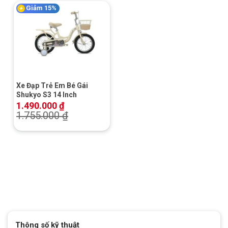
Giảm 15%
Xe Đạp Trẻ Em Bé Gái
Shukyo S3 14 Inch
1.490.000
₫
1.755.000
₫
Thông số kỹ thuật