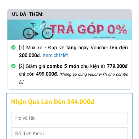
ƯU ĐÃI THÊM:
[1] Mua xe - Đạp về
tặng
ngay Voucher
lên đến
200.000đ.
Xem chi tiết
[2] Giảm giá
combo 5 món
phụ kiện từ
779.000đ
chỉ còn
499.000đ
.
(không áp dụng voucher [1] cho combo
[2]
Nhận Quà Lên Đến 344.000đ