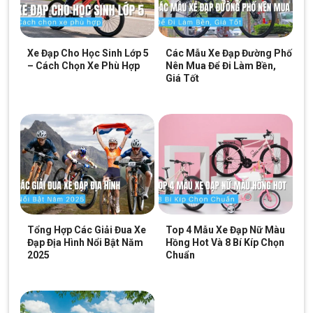
Xe Đạp Cho Học Sinh Lớp 5
Các Mẫu Xe Đạp Đường Phố
– Cách Chọn Xe Phù Hợp
Nên Mua Để Đi Làm Bền,
Giá Tốt
Xe Đạp Trẻ Em Xaming Nữ
2 Gióng
14 Inch
có các chi tiết hoa hồng
đẹp mắt trên các bộ phận xe
Xe có yên trước và yên sau đều được lót bông ở bên trong và
bọc da ở bên ngoài. Với chất liệu thoáng khí giúp bé có thể
Tổng Hợp Các Giải Đua Xe
Top 4 Mẫu Xe Đạp Nữ Màu
thoải mái trong suốt quá trình đạp xe.
Đạp Địa Hình Nổi Bật Năm
Hồng Hot Và 8 Bí Kíp Chọn
2025
Chuẩn
Chiếc rổ xe xinh xắn cho bé để đồ chơi