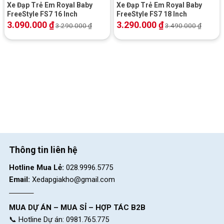
chỉ đa dạng về màu sắc mà còn được trang trí thêm hình hoa
Xe Đạp Trẻ Em Royal Baby
Xe Đạp Trẻ Em Royal Baby
FreeStyle FS7 16 Inch
FreeStyle FS7 18 Inch
hồng ở 2 yên, trên sườn xe và cả ở miếng nhựa ốp sên, giúp
3.090.000
₫
3.290.000
₫
3.290.000
₫
3.490.000
₫
đảm bảo được an toàn cho bé cũng như giữ được cho sên bền
cũng như sạch sẽ.
Thông tin liên hệ
Hotline Mua Lẻ:
028.9996.5775
Email:
Xedapgiakho@gmail.com
Chi tiết hoa hồng đẹp mắt trên các bộ phận
Xe Đạp Trẻ Em Xaming
MUA DỰ ÁN – MUA SỈ – HỢP TÁC B2B
Nữ 2 Gióng 14 Inch
📞 Hotline Dự án: 0981.765.775