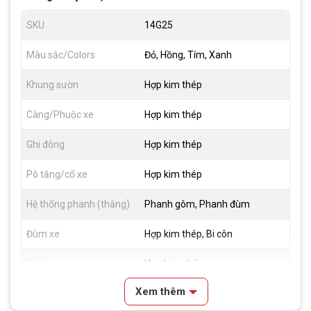
SKU
14G25
Màu sắc/Colors
Đỏ, Hồng, Tím, Xanh
Khung sườn
Hợp kim thép
Càng/Phuộc xe
Hợp kim thép
Ghi đông
Hợp kim thép
Pô tăng/cổ xe
Hợp kim thép
Hệ thống phanh (thắng)
Phanh gôm, Phanh đùm
Đùm xe
Hợp kim thép, Bi côn
Vành xe
Hợp kim nhôm
Xem thêm
Lốp xe
14x2.125