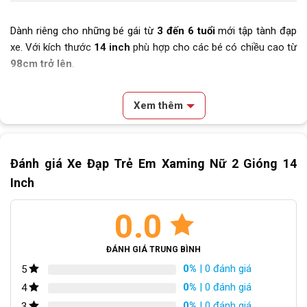
Dành riêng cho những bé gái từ
3 đến 6 tuổi
mới tập tành đạp
xe. Với kích thước
14 inch
phù hợp cho các bé có chiều cao từ
98cm trở lên
.
Khác với những dòng xe khác mẫu này với 2 khung
sườn đôi 2
ống
thép dày. Kèm theo những mối hàn tỉ mỉ, khéo léo giúp
Xem thêm
mẫu xe trông vẫn dễ thương.
Nội dung chính
Tay lái hợp kim thép với độ cong nhẹ
Đánh giá Xe Đạp Trẻ Em Xaming Nữ 2 Gióng 14
Chi Tiết Xe Đạp Trẻ Em Xaming Nữ 2 Gióng 14 Inch
Khung hợp kim thép thông số dành cho trẻ em
Inch
Tay lái hợp kim thép với độ cong nhẹ
Bộ thắng và bánh xe an toàn
0.0
Yên xe với chất liệu thoáng khí
Chiếc rổ xe xinh xắn cho bé để đồ chơi
Chi tiết hoa hồng đẹp mắt trên các bộ phận xe
ĐÁNH GIÁ TRUNG BÌNH
Kết Luận
0%
| 0 đánh giá
5
0%
| 0 đánh giá
4
0%
| 0 đánh giá
3