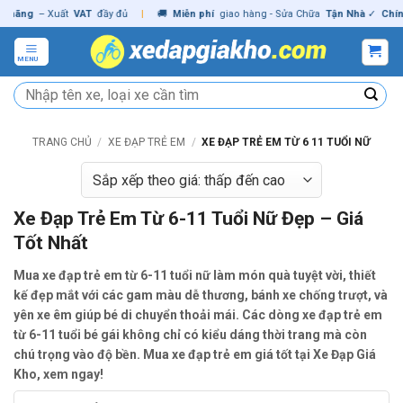
Skip
– Xuất
VAT
đầy đủ
|
🚚
Miễn phí
giao hàng - Sửa Chữa
Tận Nhà
✓
Chính hãn
to
content
MENU
Tìm
kiếm:
TRANG CHỦ
/
XE ĐẠP TRẺ EM
/
XE ĐẠP TRẺ EM TỪ 6 11 TUỔI NỮ
Xe Đạp Trẻ Em Từ 6-11 Tuổi Nữ Đẹp – Giá
Tốt Nhất
Mua xe đạp trẻ em từ 6-11 tuổi nữ làm món quà tuyệt vời, thiết
kế đẹp mắt với các gam màu dễ thương, bánh xe chống trượt, và
yên xe êm giúp bé di chuyển thoải mái. Các dòng xe đạp trẻ em
từ 6-11 tuổi bé gái không chỉ có kiểu dáng thời trang mà còn
chú trọng vào độ bền. Mua xe đạp trẻ em giá tốt tại Xe Đạp Giá
Kho, xem ngay!