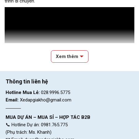
trình di chuyển.
Xem thêm
Thông tin liên hệ
Hotline Mua Lẻ:
028.9996.5775
Email:
Xedapgiakho@gmail.com
MUA DỰ ÁN – MUA SỈ – HỢP TÁC B2B
📞 Hotline Dự án: 0981.765.775
(Phụ trách: Ms. Khanh)
Ngoài ra, xe còn được trang bị thêm bánh phụ để cho bé giữ