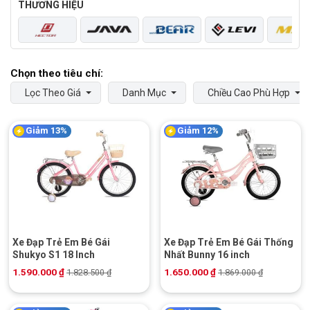
THƯƠNG HIỆU
Lọc Theo Giá
Danh Mục
Chiều Cao Phù Hợp
Giảm 13%
Giảm 12%
Xe Đạp Trẻ Em Bé Gái
Xe Đạp Trẻ Em Bé Gái Thống
Shukyo S1 18 Inch
Nhất Bunny 16 inch
1.590.000
₫
1.650.000
₫
1.828.500
₫
1.869.000
₫