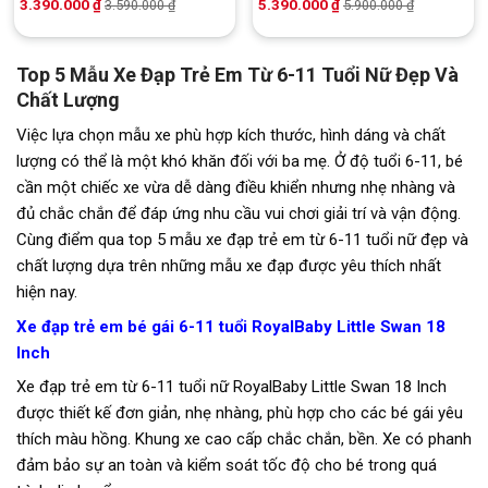
3.390.000
₫
5.390.000
₫
3.590.000
₫
5.900.000
₫
Top 5 Mẫu Xe Đạp Trẻ Em Từ 6-11 Tuổi Nữ Đẹp Và
Chất Lượng
Việc lựa chọn mẫu xe phù hợp kích thước, hình dáng và chất
lượng có thể là một khó khăn đối với ba mẹ. Ở độ tuổi 6-11, bé
cần một chiếc xe vừa dễ dàng điều khiển nhưng nhẹ nhàng và
đủ chắc chắn để đáp ứng nhu cầu vui chơi giải trí và vận động.
Cùng điểm qua top 5 mẫu xe đạp trẻ em từ 6-11 tuổi nữ đẹp và
chất lượng dựa trên những mẫu xe đạp được yêu thích nhất
hiện nay.
Xe đạp trẻ em bé gái 6-11 tuổi RoyalBaby Little Swan 18
Inch
Xe đạp trẻ em từ 6-11 tuổi nữ RoyalBaby Little Swan 18 Inch
được thiết kế đơn giản, nhẹ nhàng, phù hợp cho các bé gái yêu
thích màu hồng. Khung xe cao cấp chắc chắn, bền. Xe có phanh
đảm bảo sự an toàn và kiểm soát tốc độ cho bé trong quá