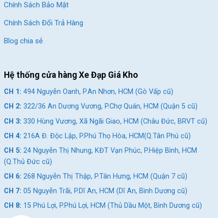
Chính Sách Bảo Mật
bánh phụ hỗ trợ, bé có thể tự tin giữ thăng bằng khi tập lái.
Chính Sách Đổi Trả Hàng
Blog chia sẻ
Hệ thống cửa hàng Xe Đạp Giá Kho
CH 1:
494 Nguyễn Oanh, P.An Nhơn, HCM (Gò Vấp cũ)
CH 2:
322/36 An Dương Vương, P.Chợ Quán, HCM (Quận 5 cũ)
CH 3:
330 Hùng Vương, Xã Ngãi Giao, HCM (Châu Đức, BRVT cũ)
CH 4:
216A Đ. Độc Lập, P.Phú Thọ Hòa, HCM(Q.Tân Phú cũ)
CH 5:
24 Nguyễn Thị Nhung, KĐT Vạn Phúc, P.Hiệp Bình, HCM
(Q.Thủ Đức cũ)
Xe đạp trẻ em RoyalBaby Jenny 16 Inch thiết kế màu sắc bắt mắt
CH 6:
268 Nguyễn Thị Thập, P.Tân Hưng, HCM (Quận 7 cũ)
CH 7:
05 Nguyễn Trãi, P.Dĩ An, HCM (Dĩ An, Bình Dương cũ)
Xe đạp trẻ em từ 6-11 tuổi nữ Xaming Baga liền sườn 16
CH 8:
15 Phú Lợi, P.Phú Lợi, HCM (Thủ Dầu Một, Bình Dương cũ)
Inch