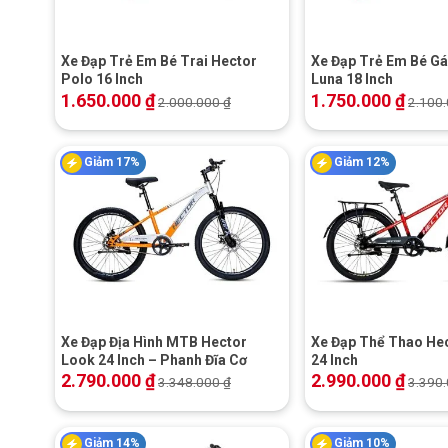
Xe Đạp Trẻ Em Bé Trai Hector
Xe Đạp Trẻ Em Bé Gá
Polo 16 Inch
Luna 18 Inch
1.650.000
₫
1.750.000
₫
2.000.000
₫
2.100
Giảm 17%
Giảm 12%
+
+
Xe Đạp Địa Hình MTB Hector
Xe Đạp Thể Thao He
Look 24 Inch – Phanh Đĩa Cơ
24 Inch
2.790.000
₫
2.990.000
₫
3.348.000
₫
3.390
Giảm 14%
Giảm 10%