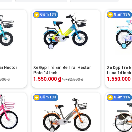
Giảm 13%
Giảm 13%
+
+
ai Hector
Xe Đạp Trẻ Em Bé Trai Hector
Xe Đạp Trẻ E
Polo 14 Inch
Luna 14 Inch
1.550.000
₫
1.550.000
.000
₫
1.782.500
₫
Giảm 13%
Giảm 11%
+
+