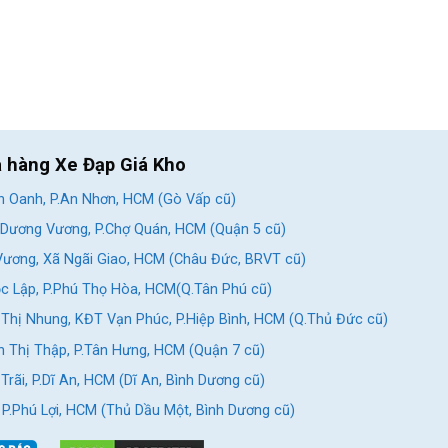
a hàng Xe Đạp Giá Kho
 Oanh, P.An Nhơn, HCM (Gò Vấp cũ)
Dương Vương, P.Chợ Quán, HCM (Quận 5 cũ)
ương, Xã Ngãi Giao, HCM (Châu Đức, BRVT cũ)
c Lập, P.Phú Thọ Hòa, HCM(Q.Tân Phú cũ)
Thị Nhung, KĐT Vạn Phúc, P.Hiệp Bình, HCM (Q.Thủ Đức cũ)
 Thị Thập, P.Tân Hưng, HCM (Quận 7 cũ)
rãi, P.Dĩ An, HCM (Dĩ An, Bình Dương cũ)
, P.Phú Lợi, HCM (Thủ Dầu Một, Bình Dương cũ)