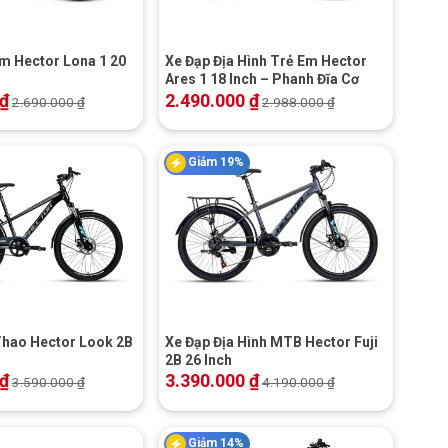
m Hector Lona 1 20
Xe Đạp Địa Hình Trẻ Em Hector
Ares 1 18 Inch – Phanh Đĩa Cơ
₫
2.490.000
₫
2.690.000
₫
2.988.000
₫
Giảm 19%
+
Thao Hector Look 2B
Xe Đạp Địa Hình MTB Hector Fuji
2B 26 Inch
₫
3.390.000
₫
3.590.000
₫
4.190.000
₫
Giảm 14%