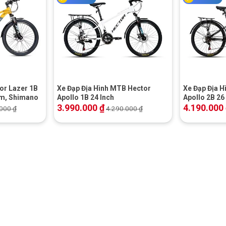
+
+
or Lazer 1B
Xe Đạp Địa Hình MTB Hector
Xe Đạp Địa 
ôm, Shimano
Apollo 1B 24 Inch
Apollo 2B 26
3.990.000
₫
4.190.000
.000
₫
4.290.000
₫