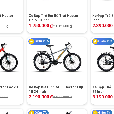
i Hector
Xe Đạp Trẻ Em Bé Trai Hector
Xe Đạp Trẻ E
Polo 18 Inch
Inch
1.750.000
₫
2.390.000
.000
₫
2.012.500
₫
Giảm 20%
Giảm 11%
+
+
ctor Look 1B
Xe Đạp Địa Hình MTB Hector Fuji
Xe Đạp Thể 
1B 24 Inch
26 Inch
3.190.000
₫
3.190.000
.000
₫
3.990.000
₫
Giảm 7%
Giảm 9%