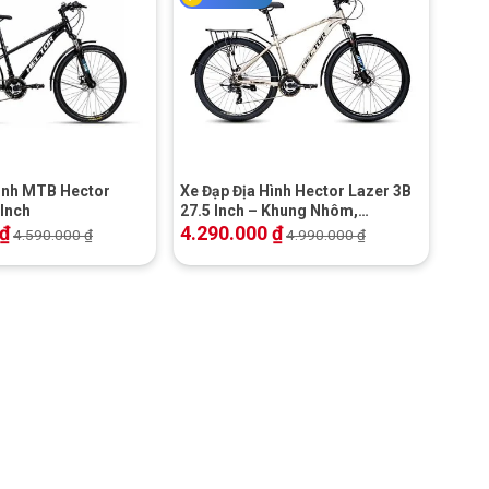
+
Hình MTB Hector
Xe Đạp Địa Hình Hector Lazer 3B
 Inch
27.5 Inch – Khung Nhôm,
Shimano
₫
4.290.000
₫
4.590.000
₫
4.990.000
₫