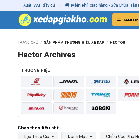
Skip
hãng
– Xuất
VAT
đầy đủ
|
🚚
Miễn phí
giao hàng - Sửa Chữa
Tận Nhà
to
content
DANH M
TRANG CHỦ
/
SẢN PHẨM THƯƠNG HIỆU XE ĐẠP
/
HECTOR
Hector Archives
THƯƠNG HIỆU
Lọc Theo Giá
Danh Mục
Chiều Cao Phù H