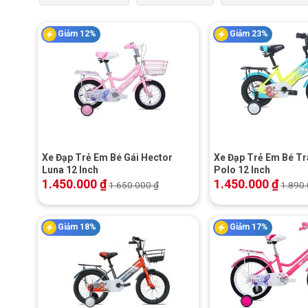
Giảm 12%
Giảm 23%
+
+
Xe Đạp Trẻ Em Bé Gái Hector
Xe Đạp Trẻ Em Bé Tr
Luna 12 Inch
Polo 12 Inch
1.450.000
₫
1.450.000
₫
1.650.000
₫
1.890
Giảm 18%
Giảm 17%
+
+