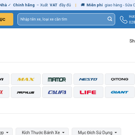
✓
Chính hãng
– Xuất
VAT
đầy đủ
|
🚚
Miễn phí
giao hàng - Sửa Chữa
Tìm
Hot
ỤC
kiếm:
028
Sh
ợp
Kích Thước Bánh Xe
Mục Đích Sử Dụng