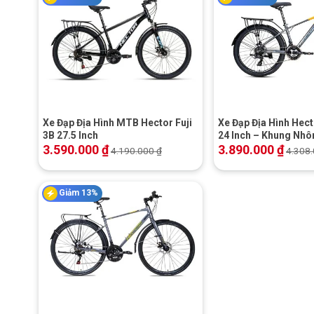
+
+
Xe Đạp Địa Hình MTB Hector Fuji
Xe Đạp Địa Hình Hect
3B 27.5 Inch
24 Inch – Khung Nh
3.590.000
₫
3.890.000
₫
4.190.000
₫
4.308
Giảm 13%
+