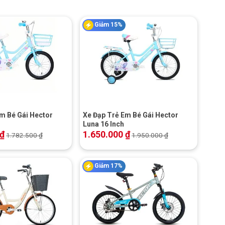
Giảm 15%
+
m Bé Gái Hector
Xe Đạp Trẻ Em Bé Gái Hector
Luna 16 Inch
₫
1.650.000
₫
1.782.500
₫
1.950.000
₫
Giảm 17%
+