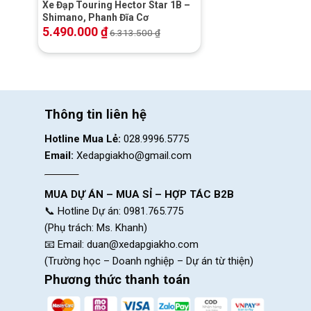
Xe Đạp Touring Hector Star 1B –
Shimano, Phanh Đĩa Cơ
5.490.000
₫
6.313.500
₫
Thông tin liên hệ
Hotline Mua Lẻ:
028.9996.5775
Email:
Xedapgiakho@gmail.com
MUA DỰ ÁN – MUA SỈ – HỢP TÁC B2B
📞 Hotline Dự án: 0981.765.775
(Phụ trách: Ms. Khanh)
📧 Email:
duan@xedapgiakho.com
(Trường học – Doanh nghiệp – Dự án từ thiện)
Phương thức thanh toán