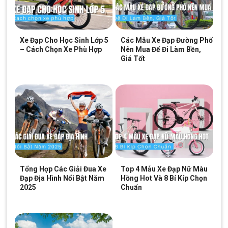
5 cũ)
CH 3:
330 Hùng Vương, Xã Ngãi Giao, HCM (Châu Đức,
BRVT cũ)
Xe Đạp Cho Học Sinh Lớp 5
Các Mẫu Xe Đạp Đường Phố
– Cách Chọn Xe Phù Hợp
Nên Mua Để Đi Làm Bền,
CH 4:
216A Đ. Độc Lập, P.Phú Thọ Hòa, HCM(Q.Tân Phú
Giá Tốt
cũ)
CH 5:
24 Nguyễn Thị Nhung, KĐT Vạn Phúc, P.Hiệp Bình,
HCM (Q.Thủ Đức cũ)
CH 6:
268 Nguyễn Thị Thập, P.Tân Hưng, HCM (Quận 7
cũ)
CH 7:
05 Nguyễn Trãi, P.Dĩ An, HCM (Dĩ An, Bình Dương
cũ)
Tổng Hợp Các Giải Đua Xe
Top 4 Mẫu Xe Đạp Nữ Màu
CH 8:
15 Phú Lợi, P.Phú Lợi, HCM (Thủ Dầu Một, Bình
Đạp Địa Hình Nổi Bật Năm
Hồng Hot Và 8 Bí Kíp Chọn
Dương cũ)
2025
Chuẩn
SKU:
22rina
Thẻ:
Hợp Kim Thép
,
Xe đạp trẻ em 8-10 tuổi