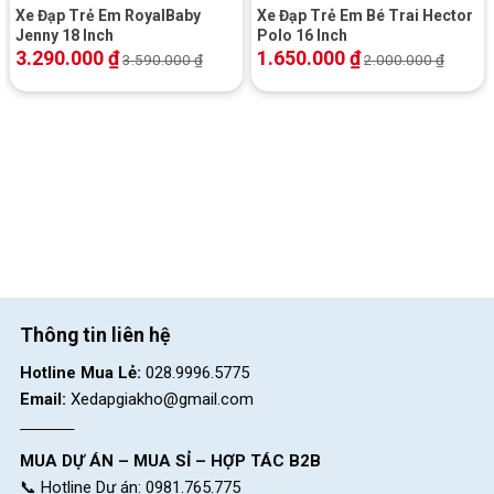
Xe Đạp Trẻ Em RoyalBaby
Xe Đạp Trẻ Em Bé Trai Hector
Jenny 18 Inch
Polo 16 Inch
3.290.000
₫
1.650.000
₫
3.590.000
₫
2.000.000
₫
Thông tin liên hệ
Hotline Mua Lẻ:
028.9996.5775
Email:
Xedapgiakho@gmail.com
MUA DỰ ÁN – MUA SỈ – HỢP TÁC B2B
📞 Hotline Dự án: 0981.765.775