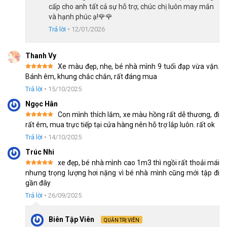
cấp cho anh tất cả sự hỗ trợ, chúc chị luôn may mắn
và hạnh phúc ạ!🌹🌹
Trả lời
•
12/01/2026
Thanh Vy
Xe màu đẹp, nhẹ, bé nhà mình 9 tuổi đạp vừa vặn.
Được xếp
Bánh êm, khung chắc chắn, rất đáng mua
hạng
5
5
sao
Trả lời
•
15/10/2025
Ngọc Hân
Con mình thích lắm, xe màu hồng rất dễ thương, đi
Kết hợp từ 2 loại là phanh gôm và phanh đùm giúp con dễ dàng kiểm
Được xếp
rất êm, mua trực tiếp tại cửa hàng nên hỗ trợ lắp luôn. rất ok
soát tốc độ
hạng
5
5
sao
Trả lời
•
14/10/2025
Trúc Nhi
Vẻ ngoài cuốn hút
xe đẹp, bé nhà mình cao 1m3 thì ngồi rất thoải mái
Được xếp
nhưng trọng lượng hơi nặng vì bé nhà mình cũng mới tập đi
Xe đạp Raccoon Rina sở hữu vẻ ngoài xinh xắn, thiết kế ghi
hạng
5
5
gần đây
sao
đông cánh én độc đáo, mang hơi hướng cổ điển nhưng vẫn rất
Trả lời
•
26/09/2025
hiện đại và thời thượng. Chiếc xe được thiết kế tỉ mỉ, từ khung
sườn được uốn cong điểm nhấn thêm các phụ kiện đi kèm, tạo
Biên Tập Viên
QUẢN TRỊ VIÊN
nên một tổng thể hài hòa và bắt mắt.