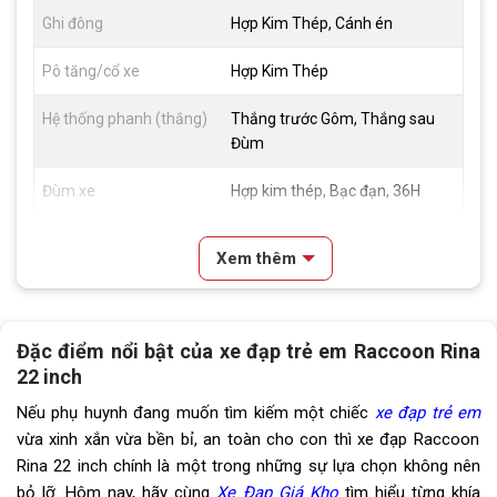
Ghi đông
Hợp Kim Thép, Cánh én
Pô tăng/cổ xe
Hợp Kim Thép
Hệ thống phanh (thắng)
Thắng trước Gôm, Thắng sau
Đùm
Đùm xe
Hợp kim thép, Bạc đạn, 36H
Vành xe
Hợp kim nhôm
Xem thêm
Lốp xe
22x2.125
Đùi đĩa
Hợp kim thép, cốt vuông, bạc
Đặc điểm nổi bật của xe đạp trẻ em Raccoon Rina
đạn
22 inch
Dĩa
1 tầng
Nếu phụ huynh đang muốn tìm kiếm một chiếc
xe đạp trẻ em
vừa xinh xắn vừa bền bỉ, an toàn cho con thì xe đạp Raccoon
Líp
1 tầng
Rina 22 inch chính là một trong những sự lựa chọn không nên
bỏ lỡ. Hôm nay, hãy cùng
Xe Đạp Giá Kho
tìm hiểu từng khía