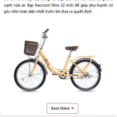
Kích thước
22 inch
cạnh của xe đạp Raccoon Rina 22 inch để giúp phụ huynh có
góc nhìn toàn diện nhất trước khi đưa ra quyết định.
Yên
Da thể thao
Cọc/cốt yên
Hợp kim thép
Lưu ý
Thông số kỹ thuật có thể sẽ
được thay đổi từ nhà sản xuất
nhằm nâng cao chất lượng sản
phẩm
Xe đạp trẻ em Raccoon Rina 22 inch với vẻ ngoài độc đáo, cuốn hút
Xem thêm