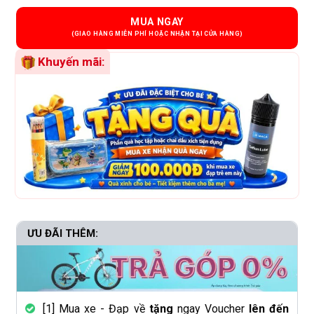
MUA NGAY
Khuyến mãi:
ƯU ĐÃI THÊM:
[1] Mua xe - Đạp về
tặng
ngay Voucher
lên đến