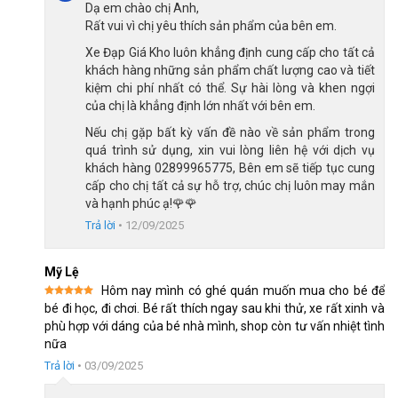
Dạ em chào chị Anh,
hợp với từng sở thích và cá tính của bé, giúp bé tự tin thể hiện
Rất vui vì chị yêu thích sản phẩm của bên em.
phong cách của riêng mình.
Xe Đạp Giá Kho luôn khẳng định cung cấp cho tất cả
Bánh xe bám đường tốt
khách hàng những sản phẩm chất lượng cao và tiết
Bánh xe đạp Raccoon Rina 22 inch có kích thước 22×1. 125,
kiệm chi phí nhất có thể. Sự hài lòng và khen ngợi
của chị là khẳng định lớn nhất với bên em.
đây là một kích thước bánh xe tương đối rộng so với xe đạp trẻ
em. Bề mặt của bánh xe rộng sẽ giúp tăng diện tích tiếp xúc
Nếu chị gặp bất kỳ vấn đề nào về sản phẩm trong
quá trình sử dụng, xin vui lòng liên hệ với dịch vụ
mặt đường, từ đó tăng độ bám, chống trơn trượt và mang lại an
khách hàng 02899965775, Bên em sẽ tiếp tục cung
toàn cho con khi di chuyển.
cấp cho chị tất cả sự hỗ trợ, chúc chị luôn may mắn
và hạnh phúc ạ!🌹🌹
Trả lời
•
12/09/2025
Mỹ Lệ
Hôm nay mình có ghé quán muốn mua cho bé để
Được xếp
bé đi học, đi chơi. Bé rất thích ngay sau khi thử, xe rất xinh và
hạng
5
5
phù hợp với dáng của bé nhà mình, shop còn tư vấn nhiệt tình
sao
nữa
Trả lời
•
03/09/2025