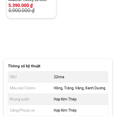
5.390.000
₫
5.900.000
₫
Thông số kỹ thuật
SKU
22rina
Màu sắc/Colors
Hồng, Trắng, Vàng, Xanh Dương
Khung sườn
Hợp Kim Thép
Càng/Phuộc xe
Hợp Kim Thép