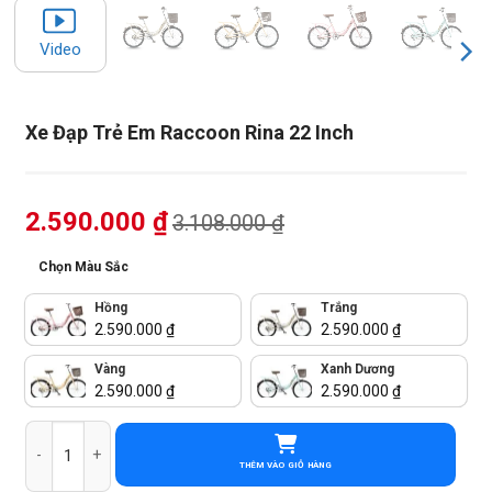
Video
Xe Đạp Trẻ Em Raccoon Rina 22 Inch
2.590.000
₫
3.108.000
₫
Chọn Màu Sắc
Hồng
Trắng
2.590.000
₫
2.590.000
₫
Vàng
Xanh Dương
2.590.000
₫
2.590.000
₫
Xe Đạp Trẻ Em Raccoon Rina 22 Inch số lượng
THÊM VÀO GIỎ HÀNG