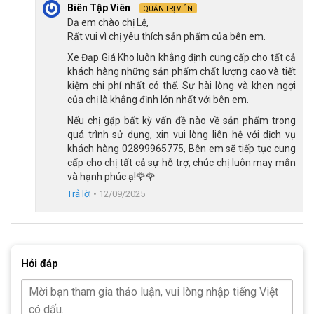
Biên Tập Viên
QUẢN TRỊ VIÊN
Dạ em chào chị Lệ,
Rất vui vì chị yêu thích sản phẩm của bên em.
Xe Đạp Giá Kho luôn khẳng định cung cấp cho tất cả
khách hàng những sản phẩm chất lượng cao và tiết
Bánh xe tương đối rộng mang lại cảm giác an toàn khi di chuyển
kiệm chi phí nhất có thể. Sự hài lòng và khen ngợi
của chị là khẳng định lớn nhất với bên em.
Kết Luận
Nếu chị gặp bất kỳ vấn đề nào về sản phẩm trong
quá trình sử dụng, xin vui lòng liên hệ với dịch vụ
Từ những ưu điểm đã được
Xe Đạp Giá Kho
phân tích ở trên có
khách hàng 02899965775, Bên em sẽ tiếp tục cung
thể thấy xe đạp trẻ em Raccoon Rina 22 inch là một chiếc xe
cấp cho chị tất cả sự hỗ trợ, chúc chị luôn may mắn
mà phụ huynh nên cân nhắc để đầu tư cho con mình vừa là
và hạnh phúc ạ!🌹🌹
phương tiện di chuyển và vừa giúp con rèn luyện sức khỏe thể
Trả lời
•
12/09/2025
chất.
Hãy truy cập tại Xe Đạp Giá Kho ngay hôm nay để đặt hàng
nhanh với nhiều ưu đãi
khuyến mãi
,
cùng dịch vụ chăm sóc
khách hàng tận tâm và được miễn phí giao hàng toàn quốc.
Hỏi đáp
Xem thêm thông tin về các