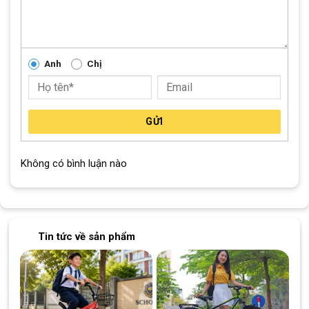
dòng xe đạp trẻ em tại đây!
Giảm 10%
Giảm 10%
Anh
Chị
GỬI
Xe Đạp Địa Hình Trẻ Em QT
Xe Đạp Địa Hình Trẻ Em QT
Không có bình luận nào
Bike QT122 22 Inch
Bike QT120 20 Inch
2.790.000
₫
2.690.000
₫
3.100.000
₫
3.000.000
₫
Tin tức về sản phẩm
Địa Chỉ Các Cửa Hàng Xe Đạp Giá Kho:
CH 1:
494 Nguyễn Oanh, P.An Nhơn, HCM (Gò Vấp cũ)
CH 2:
322/36 An Dương Vương, P.Chợ Quán, HCM (Quận