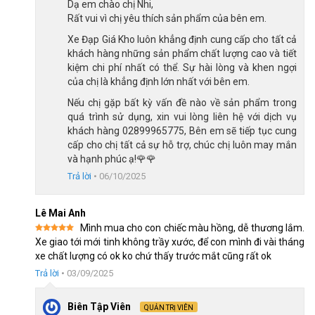
Dạ em chào chị Nhi,
Rất vui vì chị yêu thích sản phẩm của bên em.
Xe Đạp Giá Kho luôn khẳng định cung cấp cho tất cả
khách hàng những sản phẩm chất lượng cao và tiết
kiệm chi phí nhất có thể. Sự hài lòng và khen ngợi
của chị là khẳng định lớn nhất với bên em.
Nếu chị gặp bất kỳ vấn đề nào về sản phẩm trong
quá trình sử dụng, xin vui lòng liên hệ với dịch vụ
khách hàng 02899965775, Bên em sẽ tiếp tục cung
cấp cho chị tất cả sự hỗ trợ, chúc chị luôn may mắn
và hạnh phúc ạ!🌹🌹
Trả lời
•
06/10/2025
Lê Mai Anh
Mình mua cho con chiếc màu hồng, dễ thương lắm.
Được xếp
Xe giao tới mới tinh không trầy xước, để con mình đi vài tháng
hạng
5
5
Xe đạp trẻ em Raccoon Rina 22 inch với tổng thể hài hòa và bắt mắt
xe chất lượng có ok ko chứ thấy trước mắt cũng rất ok
sao
Trả lời
•
03/09/2025
Đặc biệt, xe đạp Raccoon Rina 22 inch có tới 4 lựa chọn đa
dạng màu sắc tươi tắn như trắng, hồng, vàng, xanh dương, phù
Biên Tập Viên
QUẢN TRỊ VIÊN