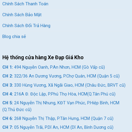
Chính Sách Thanh Toán
Chính Sách Bảo Mật
Chính Sách Đổi Trả Hàng
Blog chia sẻ
Hệ thống cửa hàng Xe Đạp Giá Kho
CH 1:
494 Nguyễn Oanh, P.An Nhơn, HCM (Gò Vấp cũ)
CH 2:
322/36 An Dương Vương, P.Chợ Quán, HCM (Quận 5 cũ)
CH 3:
330 Hùng Vương, Xã Ngãi Giao, HCM (Châu Đức, BRVT cũ)
CH 4:
216A Đ. Độc Lập, P.Phú Thọ Hòa, HCM(Q.Tân Phú cũ)
CH 5:
24 Nguyễn Thị Nhung, KĐT Vạn Phúc, P.Hiệp Bình, HCM
(Q.Thủ Đức cũ)
CH 6:
268 Nguyễn Thị Thập, P.Tân Hưng, HCM (Quận 7 cũ)
CH 7:
05 Nguyễn Trãi, P.Dĩ An, HCM (Dĩ An, Bình Dương cũ)