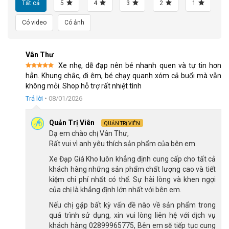
Tất cả
5
4
3
2
1
Có video
Có ảnh
Khung xe đạp trẻ em Raccoon Rina 22 inch bằng hợp kim thép bền bỉ
Vân Thư
Xe nhẹ, dễ đạp nên bé nhanh quen và tự tin hơn
Hệ thống phanh an toàn
Được xếp
hẳn. Khung chắc, đi êm, bé chạy quanh xóm cả buổi mà vẫn
hạng
5
5
không mỏi. Shop hỗ trợ rất nhiệt tình
sao
Sự an toàn cho con luôn là ưu tiên hàng đầu khi lựa chọn xe
đạp. Xe đạp trẻ em Raccoon Rina 22 inch được trang bị tích
Trả lời
•
08/01/2026
hợp 2 loại phanh là phanh gôm và phanh đùm.
Quản Trị Viên
QUẢN TRỊ VIÊN
Phanh gôm với lực hãm mạnh, phanh đùm ít bị ảnh hưởng từ
Dạ em chào chị Vân Thư,
môi trường bên ngoài như bụi bẩn, nước giúp cho phanh có độ
Rất vui vì anh yêu thích sản phẩm của bên em.
bền cao hơn. Sự kết hợp từ hai loại phanh giúp con dễ dàng
Xe Đạp Giá Kho luôn khẳng định cung cấp cho tất cả
kiểm soát tốc độ và đảm bảo an toàn cho con.
khách hàng những sản phẩm chất lượng cao và tiết
kiệm chi phí nhất có thể. Sự hài lòng và khen ngợi
của chị là khẳng định lớn nhất với bên em.
Nếu chị gặp bất kỳ vấn đề nào về sản phẩm trong
quá trình sử dụng, xin vui lòng liên hệ với dịch vụ
khách hàng 02899965775, Bên em sẽ tiếp tục cung