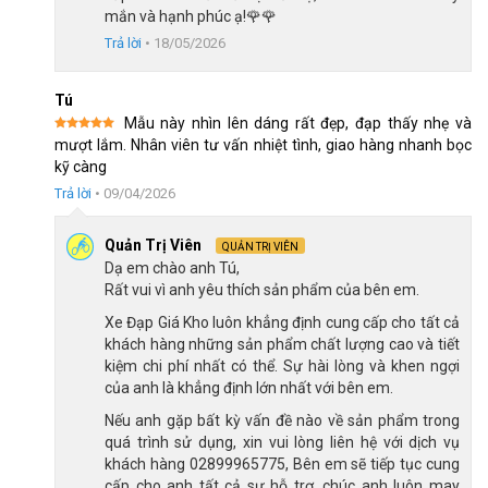
mắn và hạnh phúc ạ!🌹🌹
7100
, sản xuất bởi công nghệ sản xuất tiên tiến, có độ bền
Trả lời
•
18/05/2026
cao, giúp chuyển số mượt mà và nhanh chóng. Kết hợp cùng
bộ tăng tốc sau
Shimano SLX 7100
mang lại sự linh hoạt và
Tú
chính xác khi thay đổi tốc độ.
Mẫu này nhìn lên dáng rất đẹp, đạp thấy nhẹ và
Xe dùng xích KMC siêu bền, có khả năng chống rỉ sét tốt,
Được xếp
mượt lắm. Nhân viên tư vấn nhiệt tình, giao hàng nhanh bọc
hạng
5
5
giúp tối ưu hóa hiệu suất truyền động, đảm bảo sự bền bỉ và
kỹ càng
sao
khả năng vận hành êm ái.
Trả lời
•
09/04/2026
Quản Trị Viên
QUẢN TRỊ VIÊN
Dạ em chào anh Tú,
Rất vui vì anh yêu thích sản phẩm của bên em.
Xe Đạp Giá Kho luôn khẳng định cung cấp cho tất cả
khách hàng những sản phẩm chất lượng cao và tiết
kiệm chi phí nhất có thể. Sự hài lòng và khen ngợi
của anh là khẳng định lớn nhất với bên em.
Nếu anh gặp bất kỳ vấn đề nào về sản phẩm trong
quá trình sử dụng, xin vui lòng liên hệ với dịch vụ
khách hàng 02899965775, Bên em sẽ tiếp tục cung
cấp cho anh tất cả sự hỗ trợ, chúc anh luôn may