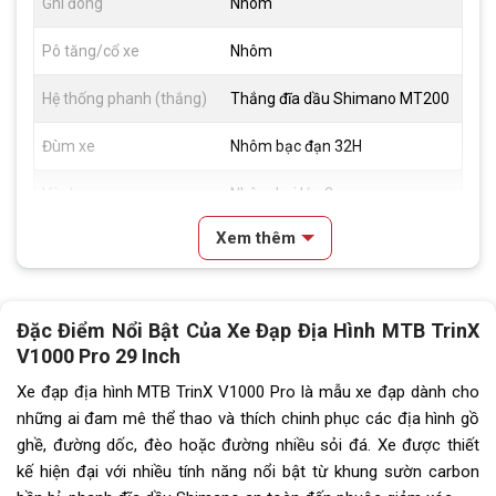
Ghi đông
Nhôm
Pô tăng/cổ xe
Nhôm
Hệ thống phanh (thắng)
Thắng đĩa dầu Shimano MT200
Đùm xe
Nhôm bạc đạn 32H
Vành xe
Nhôm hai lớp 2cm
Xem thêm
Lốp xe
MAXXIS 29x2.20
Tay đề
Shimano SLX 7100
Đặc Điểm Nổi Bật Của Xe Đạp Địa Hình MTB TrinX
Tăng tốc sau (Gạt líp)
Shimano SLX 7100
V1000 Pro 29 Inch
Đùi đĩa
Nhôm trục rỗng 34T
Xe đạp địa hình MTB TrinX V1000 Pro là mẫu xe đạp dành cho
những ai đam mê thể thao và thích chinh phục các địa hình gồ
Dĩa
1 tầng
ghề, đường dốc, đèo hoặc đường nhiều sỏi đá. Xe được thiết
kế hiện đại với nhiều tính năng nổi bật từ khung sườn carbon
Líp
Líp Thả Sugek 12s cối nổ