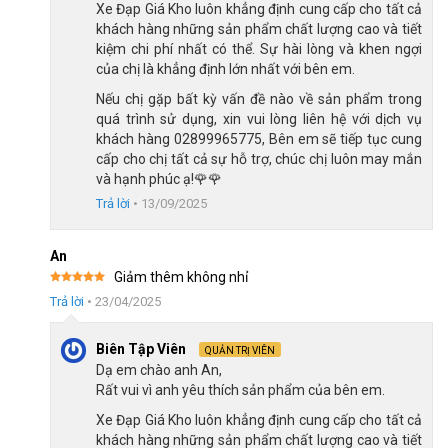
Xe Đạp Giá Kho luôn khẳng định cung cấp cho tất cả
khách hàng những sản phẩm chất lượng cao và tiết
kiệm chi phí nhất có thể. Sự hài lòng và khen ngợi
của chị là khẳng định lớn nhất với bên em.
Hệ thống phanh đĩa dầu Shimano Nhật Bản an toàn
Nếu chị gặp bất kỳ vấn đề nào về sản phẩm trong
quá trình sử dụng, xin vui lòng liên hệ với dịch vụ
khách hàng 02899965775, Bên em sẽ tiếp tục cung
Phuộc hơi giảm xóc hiệu quả
cấp cho chị tất cả sự hỗ trợ, chúc chị luôn may mắn
và hạnh phúc ạ!🌹🌹
Phuộc của xe đạp địa hình MTB TrinX V1000 Pro trang bị phuộc
Trả lời
•
13/09/2025
hơi hợp kim nhôm. Loại phuộc này nhẹ hơn so với phuộc lò xo,
hấp thụ lực va đập tốt hơn và đặc biệt là có khả năng giảm xóc
An
hiệu quả khi di chuyển qua các chướng ngại vật như đá sỏi. Các
Giảm thêm không nhỉ
tính năng của phuộc hơi này sẽ mang lại cho người dùng cảm
Được xếp
Trả lời
•
23/04/2025
hạng
5
5
giác lái êm ái và mượt mà hơn.
sao
Biên Tập Viên
QUẢN TRỊ VIÊN
Dạ em chào anh An,
Rất vui vì anh yêu thích sản phẩm của bên em.
Xe Đạp Giá Kho luôn khẳng định cung cấp cho tất cả
khách hàng những sản phẩm chất lượng cao và tiết