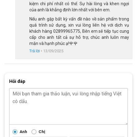
kiệm chi phí nhất có thể. Sự hài lòng và khen ngợi
của anh là khẳng định lớn nhất với bên em.
Nếu anh gặp bất kỳ vấn đề nào về sản phẩm trong
quá trình sử dụng, xin vui lòng liên hệ với dịch vụ
khách hàng 02899965775, Bên em sẽ tiếp tục cung
cấp cho anh tất cả sự hỗ trợ, chúc anh luôn may
mắn và hạnh phúc ạ!🌹🌹
Trả lời
•
13/09/2025
Xe đạp địa hình MTB TrinX V1000 Pro sử dụng phuộc hơi giảm xóc
Lốp MAXXIC 29×2.20 và yên xe thoải mái
Hỏi đáp
Xe đạp địa hình MTB TrinX V1000 Pro với lốp xe được sử dụng
là lốp MAXXIC 29×2.20 có khả năng bám đường tốt, ít bị hao
mòn, đảm bảo xe ổn định khi di chuyển trên các bề mặt trơn
trượt hay đường gồ ghề.
Ngoài ra, vành xe và đùm xe của xe
đạp địa hình MTB TrinX V1000 Pro làm từ hợp kim nhôm, giúp
giảm trọng lượng xe, có khả năng chống va đập và ổn định khi
di chuyển.
Anh
Chị