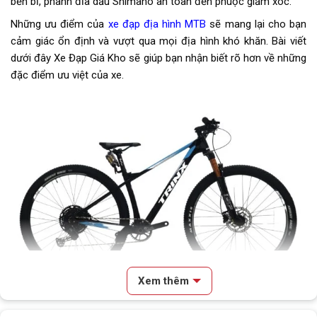
bền bỉ, phanh đĩa dầu Shimano an toàn đến phuộc giảm xóc.
Sên (xích)
KMC
Những ưu điểm của
xe đạp địa hình MTB
sẽ mang lại cho bạn
cảm giác ổn định và vượt qua mọi địa hình khó khăn. Bài viết
Kích thước
29 Inch
dưới đây Xe Đạp Giá Kho
sẽ giúp bạn nhận biết rõ hơn về những
đặc điểm ưu việt của xe.
Trọng lượng xe
12kg
Yên
Nệm Yên da TrinX
Cọc/cốt yên
Nhôm Magix
Chiều cao phù hợp
1M55
Lưu ý
Thông số kỹ thuật có thể sẽ
được thay đổi từ nhà sản xuất
nhằm nâng cao chất lượng sản
phẩm
Xem thêm
Xe đạp địa hình MTB TrinX V1000 Pro thiết kế hiện đại
Nội dung chính