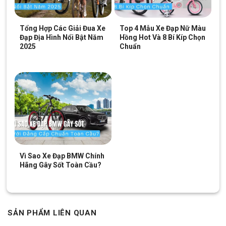
MX900 27.5 Inch –
Miamor Forteen 24 Inch –
Shimano
Shimano
4.480.000
₫
4.790.000
₫
Tổng Hợp Các Giải Đua Xe
Top 4 Mẫu Xe Đạp Nữ Màu
5.000.000
₫
5.000.000
₫
Đạp Địa Hình Nổi Bật Năm
Hồng Hot Và 8 Bí Kíp Chọn
2025
Chuẩn
Địa Chỉ Các Cửa Hàng Xe Đạp Giá Kho:
Cửa hàng xe đạp Gò Vấp:
Nhấn để xem đường đi
Cửa hàng xe đạp Quận 5:
Nhấn để xem đường đi
Cửa hàng xe đạp Vũng Tàu:
Nhấn để xem đường đi
Cửa hàng xe đạp Tân Phú:
Nhấn để xem đường đi
Cửa hàng xe đạp Thủ Đức:
Nhấn để xem đường đi
Vì Sao Xe Đạp BMW Chính
Hãng Gây Sốt Toàn Cầu?
Cửa hàng xe đạp Quận 7:
Nhấn để xem đường đi
Cửa hàng xe đạp Dĩ An:
Nhấn để xem đường đi
Cửa hàng xe đạp Thủ Dầu Một:
Nhấn để xem đường đi
SẢN PHẨM LIÊN QUAN
SKU:
V1000