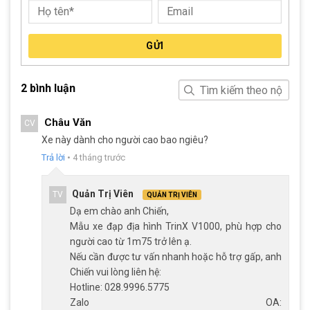
GỬI
2 bình luận
Châu Văn
CV
Xe này dành cho người cao bao ngiêu?
Trả lời
•
4 tháng trước
Quản Trị Viên
TV
QUẢN TRỊ VIÊN
Lốp MAXXIC 29×2.20 của xe đạp địa hình TrinX V1000 Pro ít bị hao
Dạ em chào anh Chiến,
mòn
Mẫu xe đạp địa hình TrinX V1000, phù hợp cho
người cao từ 1m75 trở lên ạ.
Nếu cần được tư vấn nhanh hoặc hỗ trợ gấp, anh
Yên xe TrinX thiết kế thể thao, năng động, phù hợp với xe đạp
Chiến vui lòng liên hệ:
địa hình. Còn cọc yên thì xe sử dụng cọc yên nhôm Magix, chắc
Hotline: 028.9996.5775
chắn, có thể điều chỉnh yên theo chiều cao của mỗi người. Cả
Zalo OA:
yên xe và cọc yên trang bị đều mang lại cho người sử dụng sự