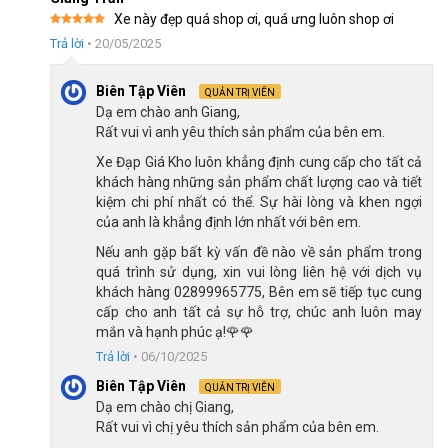
Xe này đẹp quá shop ơi, quá ưng luôn shop ơi
Phanh đĩa dầu Shimano an toàn
Được xếp
Trả lời
•
20/05/2025
hạng
5
5
Xe đạp địa hình MTB TrinX V1000 Pro có hệ thống phanh đĩa
sao
dầu đến từ thương hiệu Shimano, thương hiệu nổi tiếng của
Biên Tập Viên
QUẢN TRỊ VIÊN
Nhật Bản về phụ tùng xe đạp. Điểm nổi bật của phanh đĩa dầu
Dạ em chào anh Giang,
Shimano MT200 là độ bền cao, chịu được ngay cả trong điều
Rất vui vì anh yêu thích sản phẩm của bên em.
kiện khắc nghiệt, cung cấp lực phanh mạnh mẽ trong mọi địa
Xe Đạp Giá Kho luôn khẳng định cung cấp cho tất cả
hình khác nhau như đường dốc, gồ ghề,…. Những ưu điểm này
khách hàng những sản phẩm chất lượng cao và tiết
sẽ giúp người sử dụng kiểm soát tốc độ dừng xe chính xác và
kiệm chi phí nhất có thể. Sự hài lòng và khen ngợi
an toàn.
của anh là khẳng định lớn nhất với bên em.
Nếu anh gặp bất kỳ vấn đề nào về sản phẩm trong
quá trình sử dụng, xin vui lòng liên hệ với dịch vụ
khách hàng 02899965775, Bên em sẽ tiếp tục cung
cấp cho anh tất cả sự hỗ trợ, chúc anh luôn may
mắn và hạnh phúc ạ!🌹🌹
Trả lời
•
06/10/2025
Biên Tập Viên
QUẢN TRỊ VIÊN
Dạ em chào chị Giang,
Rất vui vì chị yêu thích sản phẩm của bên em.