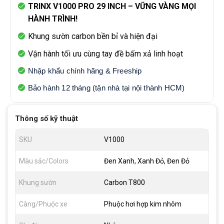
TRINX V1000 PRO 29 INCH – VỮNG VÀNG MỌI
HÀNH TRÌNH!
Khung sườn carbon bền bỉ và hiện đại
Vận hành tối ưu cùng tay đề bấm xả linh hoạt
Nhập khẩu chính hãng & Freeship
Bảo hành 12 tháng (tận nhà tại nội thành HCM)
Thông số kỹ thuật
SKU
V1000
Màu sắc/Colors
Đen Xanh, Xanh Đỏ, Đen Đỏ
Khung sườn
Carbon T800
Càng/Phuộc xe
Phuộc hơi hợp kim nhôm