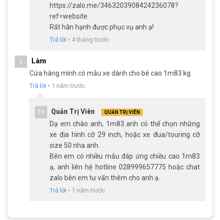
https://zalo.me/3463203908424236078?
thoải mái và êm ái trong suốt quá trình di chuyển.
ref=website
Rất hân hạnh được phục vụ anh ạ!
Trả lời
•
4 tháng trước
Làm
L
Cửa hàng mình có mẫu xe dành cho bé cao 1m83 kg
Trả lời
•
1 năm trước
Quản Trị Viên
TV
QUẢN TRỊ VIÊN
Dạ em chào anh, 1m83 anh có thể chọn những
xe địa hình cỡ 29 inch, hoặc xe đua/touring cỡ
size 50 nha anh.
Bên em có nhiều mẫu đáp ứng chiều cao 1m83
ạ, anh liên hệ hotline 028999657775 hoặc chat
Yên da thể thao TrinX thoải mái
zalo bên em tư vấn thêm cho anh ạ.
Trả lời
•
1 năm trước
Kết Luận
Xe đạp địa hình MTB TrinX V1000 Pro là lựa chọn phù hợp cho