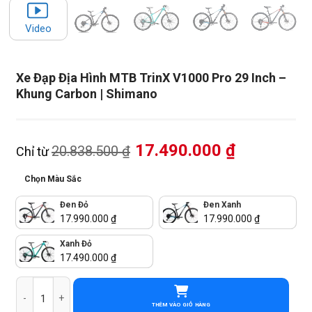
Video
Xe Đạp Địa Hình MTB TrinX V1000 Pro 29 Inch –
Khung Carbon | Shimano
17.490.000
₫
20.838.500
₫
Chỉ từ
Chọn Màu Sắc
Đen Đỏ
Đen Xanh
17.990.000
₫
17.990.000
₫
Xanh Đỏ
17.490.000
₫
Xe Đạp Địa Hình MTB TrinX V1000 Pro 29 Inch - Khung Carbon | Sh
THÊM VÀO GIỎ HÀNG