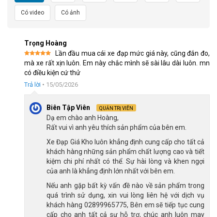
Có video
Có ảnh
Trọng Hoàng
Lần đầu mua cái xe đạp mức giá này, cũng đắn đo,
Được xếp
mà xe rất xịn luôn. Em này chắc mình sẽ sài lâu dài luôn. mn
hạng
5
5
có điều kiện cứ thử
sao
Thiết kế khung carbon bền bỉ
Trả lời
•
15/05/2026
Biên Tập Viên
QUẢN TRỊ VIÊN
Bộ truyền động tối ưu
Dạ em chào anh Hoàng,
Bộ truyền động của xe đạp địa hình MTB
TrinX V1000 Pro trang
Rất vui vì anh yêu thích sản phẩm của bên em.
bị bao gồm:
Xe Đạp Giá Kho luôn khẳng định cung cấp cho tất cả
khách hàng những sản phẩm chất lượng cao và tiết
Xe sử dụng đùi đĩa hợp kim nhôm
trục rỗng 34T
, bền, có
kiệm chi phí nhất có thể. Sự hài lòng và khen ngợi
khả năng chịu lực tốt, giúp giảm trọng lượng xe và mang lại
của anh là khẳng định lớn nhất với bên em.
cho người dùng sự di chuyển linh hoạt và hiệu quả. Cùng với
Nếu anh gặp bất kỳ vấn đề nào về sản phẩm trong
líp thả
Sugek 12s cối nổ
đảm bảo cho người lái dễ dàng điều
quá trình sử dụng, xin vui lòng liên hệ với dịch vụ
chỉnh tốc độ và lực đạp phù hợp.
khách hàng 02899965775, Bên em sẽ tiếp tục cung
cấp cho anh tất cả sự hỗ trợ, chúc anh luôn may
Tay đề của xe được trang bị là tay đề bấm
Shimano SLX