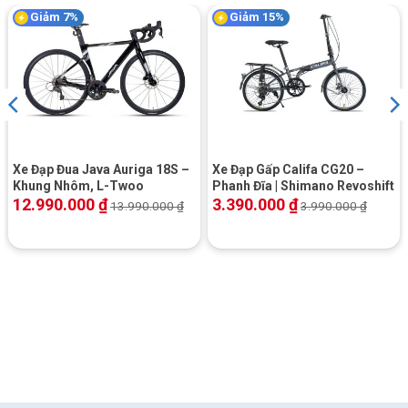
Giảm 7%
Giảm 15%
Xe Đạp Đua Java Auriga 18S –
Xe Đạp Gấp Califa CG20 –
Khung Nhôm, L-Twoo
Phanh Đĩa | Shimano Revoshift
12.990.000
₫
3.390.000
₫
13.990.000
₫
3.990.000
₫