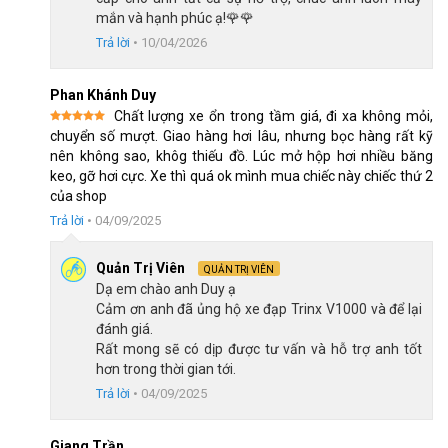
mắn và hạnh phúc ạ!🌹🌹
Trả lời
•
10/04/2026
Xe đạp địa hình MTB TrinX V1000 Pro trang bị đùi đĩa hợp kim nhôm
rỗng
Phan Khánh Duy
Chất lượng xe ổn trong tầm giá, đi xa không mỏi,
Được xếp
chuyển số mượt. Giao hàng hơi lâu, nhưng bọc hàng rất kỹ
hạng
5
5
nên không sao, khôg thiếu đồ. Lúc mở hộp hơi nhiều băng
sao
keo, gỡ hơi cực. Xe thì quá ok mình mua chiếc này chiếc thứ 2
của shop
Trả lời
•
04/09/2025
Quản Trị Viên
QUẢN TRỊ VIÊN
Dạ em chào anh Duy ạ
Cảm ơn anh đã ủng hộ xe đạp Trinx V1000 và để lại
đánh giá.
Rất mong sẽ có dịp được tư vấn và hỗ trợ anh tốt
hơn trong thời gian tới.
Trả lời
•
04/09/2025
Sử dụng tay đề bấm Shimano SLX 7100
Giang Trần