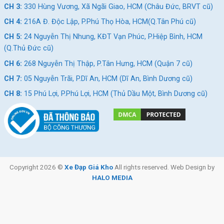
CH 3:
330 Hùng Vương, Xã Ngãi Giao, HCM (Châu Đức, BRVT cũ)
CH 4:
216A Đ. Độc Lập, P.Phú Thọ Hòa, HCM(Q.Tân Phú cũ)
CH 5:
24 Nguyễn Thị Nhung, KĐT Vạn Phúc, P.Hiệp Bình, HCM
(Q.Thủ Đức cũ)
CH 6:
268 Nguyễn Thị Thập, P.Tân Hưng, HCM (Quận 7 cũ)
CH 7:
05 Nguyễn Trãi, P.Dĩ An, HCM (Dĩ An, Bình Dương cũ)
CH 8:
15 Phú Lợi, P.Phú Lợi, HCM (Thủ Dầu Một, Bình Dương cũ)
Copyright 2026 ©
Xe Đạp Giá Kho
All rights reserved. Web Design by
HALO MEDIA