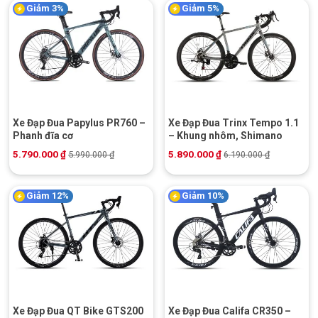
Giảm 3%
Giảm 5%
Xe Đạp Đua Papylus PR760 –
Xe Đạp Đua Trinx Tempo 1.1
Phanh đĩa cơ
– Khung nhôm, Shimano
5.790.000
₫
5.890.000
₫
5.990.000
₫
6.190.000
₫
Giảm 12%
Giảm 10%
Xe Đạp Đua QT Bike GTS200
Xe Đạp Đua Califa CR350 –