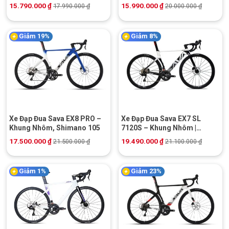
Shimano 105
Shimano 105
15.790.000
₫
15.990.000
₫
17.990.000
₫
20.000.000
₫
Giảm 19%
Giảm 8%
Xe Đạp Đua Sava EX8 PRO –
Xe Đạp Đua Sava EX7 SL
Khung Nhôm, Shimano 105
7120S – Khung Nhôm |
Shimano 105
17.500.000
₫
19.490.000
₫
21.500.000
₫
21.100.000
₫
Giảm 1%
Giảm 23%