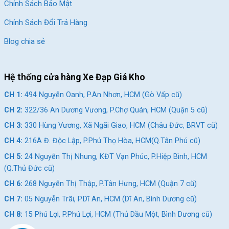
Chính Sách Bảo Mật
Chính Sách Đổi Trả Hàng
Blog chia sẻ
Hệ thống cửa hàng Xe Đạp Giá Kho
CH 1:
494 Nguyễn Oanh, P.An Nhơn, HCM (Gò Vấp cũ)
CH 2:
322/36 An Dương Vương, P.Chợ Quán, HCM (Quận 5 cũ)
CH 3:
330 Hùng Vương, Xã Ngãi Giao, HCM (Châu Đức, BRVT cũ)
CH 4:
216A Đ. Độc Lập, P.Phú Thọ Hòa, HCM(Q.Tân Phú cũ)
CH 5:
24 Nguyễn Thị Nhung, KĐT Vạn Phúc, P.Hiệp Bình, HCM
(Q.Thủ Đức cũ)
CH 6:
268 Nguyễn Thị Thập, P.Tân Hưng, HCM (Quận 7 cũ)
CH 7:
05 Nguyễn Trãi, P.Dĩ An, HCM (Dĩ An, Bình Dương cũ)
CH 8:
15 Phú Lợi, P.Phú Lợi, HCM (Thủ Dầu Một, Bình Dương cũ)