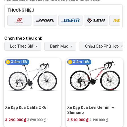
THƯƠNG HIỆU
Lọc Theo Giá
Danh Mục
Chiều Cao Phù Hợp
Giảm 15%
Giảm 16%
Xe Đạp Đua Califa CR6
Xe Đạp Đua Levi Gemini –
Shimano
3.290.000
₫
3.510.000
₫
3.890.000
₫
4.190.000
₫