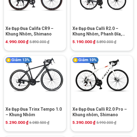
Xe Đạp Đua Califa CR9 –
Xe Đạp Đua Calli R2.0 –
Khung Nhôm, Shimano
Khung Nhôm, Phanh Đĩa,
Shimano
4.990.000
₫
5.190.000
₫
5.890.000
₫
5.890.000
₫
Giảm 13%
Giảm 10%
Xe Đạp Đua Trinx Tempo 1.0
Xe Đạp Đua Calli R2.0 Pro –
– Khung Nhôm
Khung nhôm, Shimano
5.290.000
₫
5.390.000
₫
6.083.500
₫
5.990.000
₫