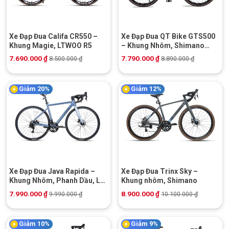
Xe Đạp Đua Califa CR550 –
Xe Đạp Đua QT Bike GTS500
Khung Magie, LTWOO R5
– Khung Nhôm, Shimano
Tourney
7.690.000
₫
7.790.000
₫
8.500.000
₫
8.890.000
₫
Giảm 20%
Giảm 12%
Xe Đạp Đua Java Rapida –
Xe Đạp Đua Trinx Sky –
Khung Nhôm, Phanh Dầu, L-
Khung nhôm, Shimano
Twoo
7.990.000
₫
8.900.000
₫
9.990.000
₫
10.100.000
₫
Giảm 10%
Giảm 9%