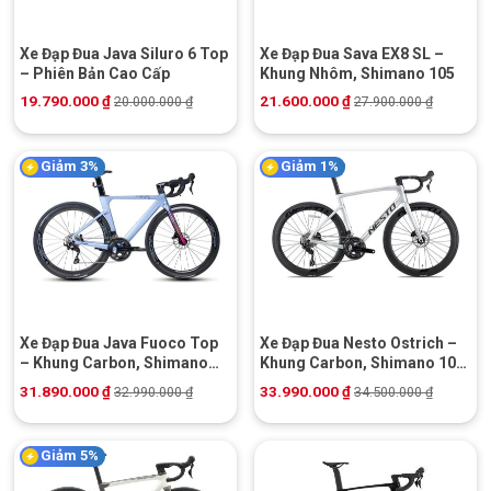
Xe Đạp Đua Java Siluro 6 Top
Xe Đạp Đua Sava EX8 SL –
– Phiên Bản Cao Cấp
Khung Nhôm, Shimano 105
19.790.000
₫
21.600.000
₫
20.000.000
₫
27.900.000
₫
Giảm 3%
Giảm 1%
Xe Đạp Đua Java Fuoco Top
Xe Đạp Đua Nesto Ostrich –
– Khung Carbon, Shimano
Khung Carbon, Shimano 105,
105
Phanh Đĩa Dầu
31.890.000
₫
33.990.000
₫
32.990.000
₫
34.500.000
₫
Giảm 5%