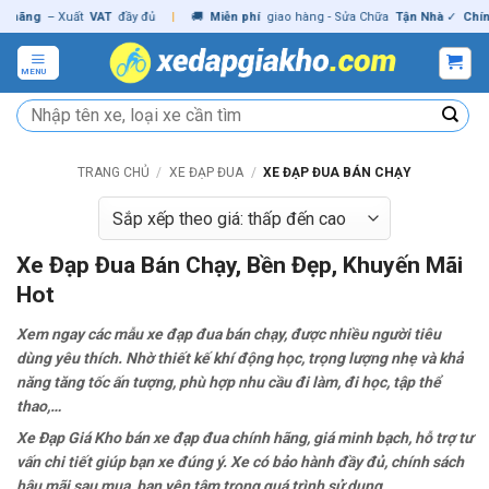
Skip
– Xuất
VAT
đầy đủ
|
🚚
Miễn phí
giao hàng - Sửa Chữa
Tận Nhà
✓
Chính hãng
to
content
MENU
Tìm
kiếm:
TRANG CHỦ
/
XE ĐẠP ĐUA
/
XE ĐẠP ĐUA BÁN CHẠY
Xe Đạp Đua Bán Chạy, Bền Đẹp, Khuyến Mãi
Hot
Xem ngay các mẫu xe đạp đua bán chạy, được nhiều người tiêu
dùng yêu thích. Nhờ thiết kế khí động học, trọng lượng nhẹ và khả
năng tăng tốc ấn tượng, phù hợp nhu cầu đi làm, đi học, tập thể
thao,…
Xe Đạp Giá Kho bán xe đạp đua chính hãng, giá minh bạch, hỗ trợ tư
vấn chi tiết giúp bạn xe đúng ý. Xe có bảo hành đầy đủ, chính sách
hậu mãi sau mua, bạn yên tâm trong quá trình sử dụng.