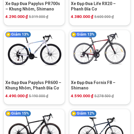
Xe Đạp Đua Papylus PR700s
Xe Đạp Đua Life RX20 –
– Khung Nhôm, Shimano
Phanh Đĩa Cơ
4.290.000
₫
4.380.000
₫
5.319.000
₫
5.600.000
₫
Giảm 13%
Giảm 13%
Xe Đạp Đua Papylus PR600 –
Xe Đạp Đua Fornix F8 –
Khung Nhôm, Phanh Đĩa Cơ
Shimano
4.490.000
₫
4.590.000
₫
5.190.000
₫
5.278.500
₫
Giảm 15%
Giảm 12%