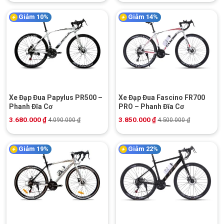
Giảm 10%
Giảm 14%
Xe Đạp Đua Papylus PR500 –
Xe Đạp Đua Fascino FR700
Phanh Đĩa Cơ
PRO – Phanh Đĩa Cơ
3.680.000
₫
3.850.000
₫
4.090.000
₫
4.500.000
₫
Giảm 19%
Giảm 22%