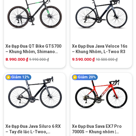
Xe Đạp Đua QT Bike GTS700
Xe Đạp Đua Java Veloce 16s
– Khung Nhôm, Shimano
– Khung Nhôm, L-Twoo R3
Claris
8.990.000
₫
9.590.000
₫
9.990.000
₫
10.500.000
₫
Giảm 12%
Giảm 20%
Xe Đạp Đua Java Siluro 6 RX
Xe Đạp Đua Sava EX7 Pro
– Tay đề lắc L-Twoo,
7000S – Khung nhôm |