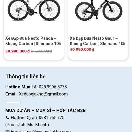
Xe Đạp Đua Nesto Panda –
Xe Đạp Đua Nesto Gaur –
Khung Carbon | Shimano 105
Khung Carbon | Shimano 105
40.990.000
₫
39.990.000
₫
41.900.000
₫
Thông tin liên hệ
Hotline Mua Lẻ:
028.9996.5775
Email:
Xedapgiakho@gmail.com
MUA DỰ ÁN – MUA SỈ – HỢP TÁC B2B
📞 Hotline Dự án: 0981.765.775
(Phụ trách: Ms. Khanh)
📧 Email:
duan@xedapgiakho.com