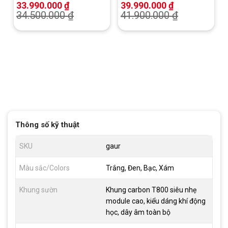
105, Phanh Đĩa Dầu
105
33.990.000
₫
39.990.000
₫
34.500.000
₫
41.900.000
₫
Thông số kỹ thuật
SKU
gaur
Màu sắc/Colors
Trắng, Đen, Bạc, Xám
Khung sườn
Khung carbon T800 siêu nhẹ
module cao, kiểu dáng khí động
học, dây âm toàn bộ