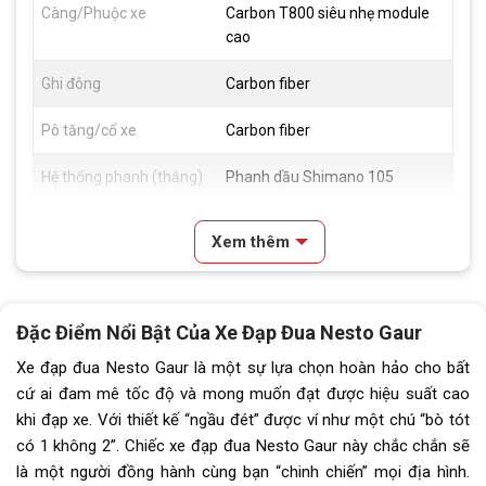
Càng/Phuộc xe
Carbon T800 siêu nhẹ module
cao
Ghi đông
Carbon fiber
Pô tăng/cổ xe
Carbon fiber
Hệ thống phanh (thắng)
Phanh dầu Shimano 105
Đùm xe
Đùm nhôm, trước 2 sau 4 bạc
Xem thêm
đạn, cối nổ to, thru-axle
Vành xe
Vành Carbon dẹt xé gió, 6 phân
Đặc Điểm Nổi Bật Của Xe Đạp Đua Nesto Gaur
Lốp xe
Continental 700*25c
Xe đạp đua Nesto Gaur là một sự lựa chọn hoàn hảo cho bất
Tay đề
Shimano 105 R7120 24 tốc độ
cứ ai đam mê tốc độ và mong muốn đạt được hiệu suất cao
khi đạp xe. Với thiết kế “ngầu đét” được ví như một chú “bò tót
Tăng tốc trước (Gạt
Shimano 105 R7100 2 tốc độ
có 1 không 2”. Chiếc xe đạp đua Nesto Gaur này chắc chắn sẽ
đĩa)
là một người đồng hành cùng bạn “chinh chiến” mọi địa hình.