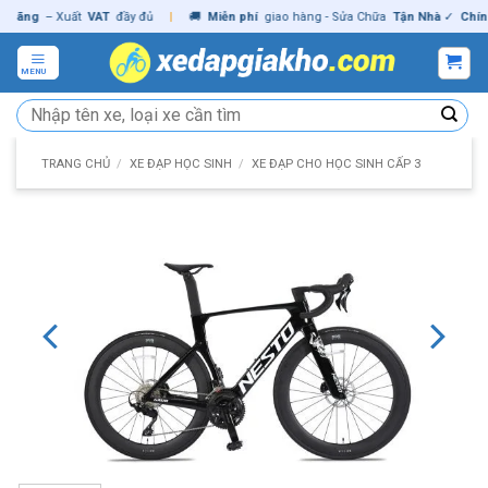
Skip
ng
– Xuất
VAT
đầy đủ
|
🚚
Miễn phí
giao hàng - Sửa Chữa
Tận Nhà
✓
Chính hã
to
content
MENU
Tìm
kiếm:
TRANG CHỦ
/
XE ĐẠP HỌC SINH
/
XE ĐẠP CHO HỌC SINH CẤP 3