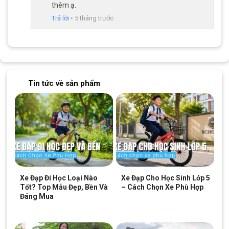
Xích
Shimano
CN-M6100 bền bỉ và hoạt động ổn định với
thêm ạ.
các bộ phận khác trong groupset
Trả lời
•
5 tháng trước
Tin tức về sản phẩm
Xe Đạp Đi Học Loại Nào
Xe Đạp Cho Học Sinh Lớp 5
Xe đạp đua Nesto Gaur được trang bị groupset Shimano 105 cao cấp
Tốt? Top Mẫu Đẹp, Bền Và
– Cách Chọn Xe Phù Hợp
Đáng Mua
Yên da thoáng khí thể thao
Phần yên xe đạp sử dụng chất liệu da thể thao cao cấp, không