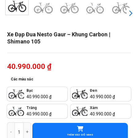
Xe Đạp Đua Nesto Gaur – Khung Carbon |
Shimano 105
40.990.000
₫
Các màu sắc
Bạc
Đen
40.990.000
₫
40.990.000
₫
Trắng
Xám
40.990.000
₫
40.990.000
₫
Xe Đạp Đua Nesto Gaur - Khung Carbon | Shimano 105 số lượng
THÊM VÀO GIỎ HÀNG