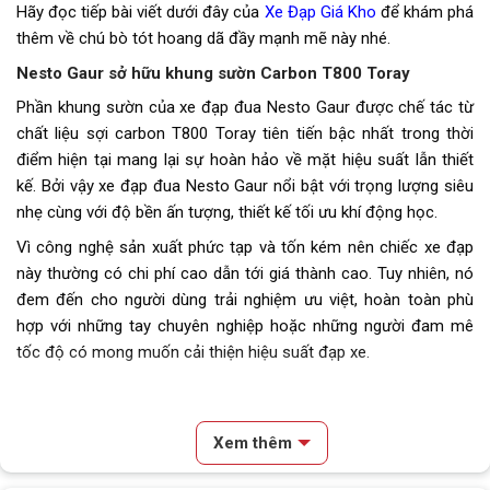
Hãy đọc tiếp bài viết dưới đây của
Xe Đạp Giá Kho
để khám phá
Tăng tốc sau (Gạt líp)
Shimano 105 R7100 12 tốc độ
thêm về chú bò tót hoang dã đầy mạnh mẽ này nhé.
Đùi đĩa
Shimano 105 R7100 34/50T
Nesto Gaur sở hữu khung sườn Carbon T800 Toray
Phần khung sườn của xe đạp đua Nesto Gaur được chế tác từ
Líp
Shimano 105 CS-R7101 12 tầng
chất liệu sợi carbon T800 Toray tiên tiến bậc nhất trong thời
, 11-34T
điểm hiện tại mang lại sự hoàn hảo về mặt hiệu suất lẫn thiết
Sên (xích)
Shimano 6100
kế. Bởi vậy xe đạp đua Nesto Gaur nổi bật với trọng lượng siêu
nhẹ cùng với độ bền ấn tượng, thiết kế tối ưu khí động học.
Yên
Da thể thao
Vì công nghệ sản xuất phức tạp và tốn kém nên chiếc xe đạp
này thường có chi phí cao dẫn tới giá thành cao. Tuy nhiên, nó
Cọc/cốt yên
Carbon siêu nhẹ
đem đến cho người dùng trải nghiệm ưu việt, hoàn toàn phù
hợp với những tay chuyên nghiệp hoặc những người đam mê
Chiều cao phù hợp
Trên 1m60
tốc độ có mong muốn cải thiện hiệu suất đạp xe.
Lưu ý
Thông số kỹ thuật có thể sẽ
được thay đổi từ nhà sản xuất
nhằm nâng cao chất lượng sản
Xem thêm
phẩm