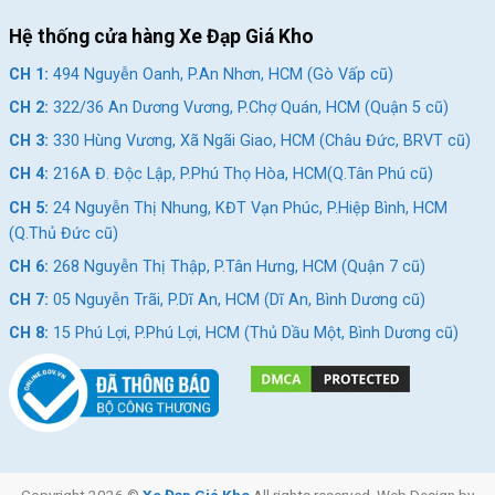
CH 7:
05 Nguyễn Trãi, P.Dĩ An, HCM (Dĩ An, Bình Dương
Hệ thống cửa hàng Xe Đạp Giá Kho
cũ)
CH 1:
494 Nguyễn Oanh, P.An Nhơn, HCM (Gò Vấp cũ)
CH 8:
15 Phú Lợi, P.Phú Lợi, HCM (Thủ Dầu Một, Bình
CH 2:
322/36 An Dương Vương, P.Chợ Quán, HCM (Quận 5 cũ)
Dương cũ)
CH 3:
330 Hùng Vương, Xã Ngãi Giao, HCM (Châu Đức, BRVT cũ)
SKU:
gaur
CH 4:
216A Đ. Độc Lập, P.Phú Thọ Hòa, HCM(Q.Tân Phú cũ)
Thẻ:
Shimano 105
,
Xe đạp đua Shimano 105
,
Xe đạp tay đề lắc
CH 5:
24 Nguyễn Thị Nhung, KĐT Vạn Phúc, P.Hiệp Bình, HCM
(Q.Thủ Đức cũ)
CH 6:
268 Nguyễn Thị Thập, P.Tân Hưng, HCM (Quận 7 cũ)
CH 7:
05 Nguyễn Trãi, P.Dĩ An, HCM (Dĩ An, Bình Dương cũ)
CH 8:
15 Phú Lợi, P.Phú Lợi, HCM (Thủ Dầu Một, Bình Dương cũ)