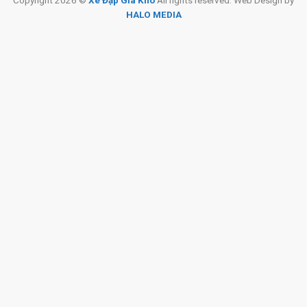
Copyright 2026 ©
Xe Đạp Giá Kho
All rights reserved. Web Design by
HALO MEDIA