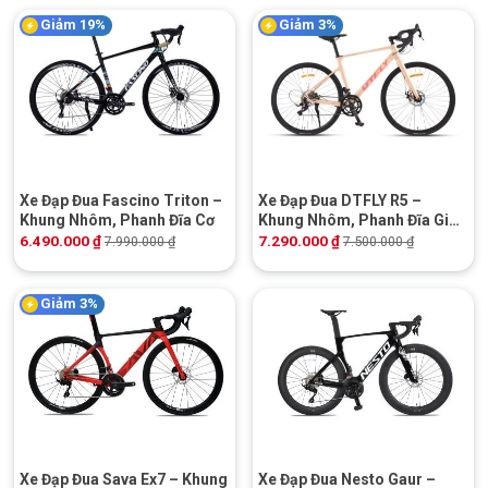
Giảm 19%
Giảm 3%
Xe Đạp Đua Fascino Triton –
Xe Đạp Đua DTFLY R5 –
Khung Nhôm, Phanh Đĩa Cơ
Khung Nhôm, Phanh Đĩa Giá
Rẻ
6.490.000
₫
7.290.000
₫
7.990.000
₫
7.500.000
₫
Giảm 3%
Xe Đạp Đua Sava Ex7 – Khung
Xe Đạp Đua Nesto Gaur –