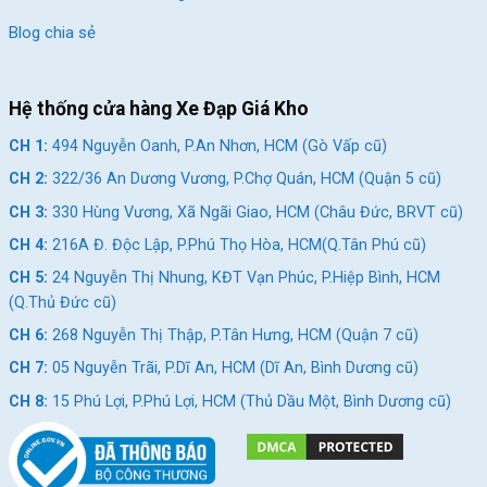
Blog chia sẻ
Hệ thống cửa hàng Xe Đạp Giá Kho
Khung xe Carbon nhẹ và bền
[/caption]
CH 1:
494 Nguyễn Oanh, P.An Nhơn, HCM (Gò Vấp cũ)
Thiết Kế Khí Động Học
CH 2:
322/36 An Dương Vương, P.Chợ Quán, HCM (Quận 5 cũ)
Xe đạp đua tay đề lắc được thiết kế với yếu tố khí động học
CH 3:
330 Hùng Vương, Xã Ngãi Giao, HCM (Châu Đức, BRVT cũ)
cao, giúp giảm lực cản của gió và tăng tốc độ di chuyển.
CH 4:
216A Đ. Độc Lập, P.Phú Thọ Hòa, HCM(Q.Tân Phú cũ)
Các chi tiết như yên xe, ghi đông và bánh xe đều được tối ưu
CH 5:
24 Nguyễn Thị Nhung, KĐT Vạn Phúc, P.Hiệp Bình, HCM
hóa để mang lại hiệu suất cao nhất cho người sử dụng. Thiết kế
(Q.Thủ Đức cũ)
này không chỉ giúp cải thiện tốc độ mà còn tiết kiệm năng
CH 6:
268 Nguyễn Thị Thập, P.Tân Hưng, HCM (Quận 7 cũ)
lượng cho người đạp.
CH 7:
05 Nguyễn Trãi, P.Dĩ An, HCM (Dĩ An, Bình Dương cũ)
Hệ Thống Phanh Hiệu Quả
CH 8:
15 Phú Lợi, P.Phú Lợi, HCM (Thủ Dầu Một, Bình Dương cũ)
An toàn là yếu tố quan trọng hàng đầu khi tham gia các cuộc
đua xe đạp. Xe đạp đua tay đề lắc thường được trang bị hệ
thống phanh đĩa hoặc phanh vành chất lượng cao, đảm bảo