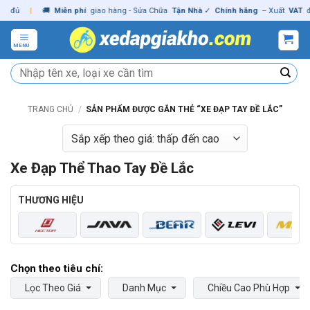
Skip
|
🚚
Miễn phí
giao hàng - Sửa Chữa
Tận Nhà
✓
Chính hãng
– Xuất
VAT
đầy đủ
to
content
MENU
Tìm
kiếm:
TRANG CHỦ
/
SẢN PHẨM ĐƯỢC GẮN THẺ “XE ĐẠP TAY ĐỀ LẮC”
Xe Đạp Thể Thao Tay Đề Lắc
THƯƠNG HIỆU
Lọc Theo Giá
Danh Mục
Chiều Cao Phù Hợp