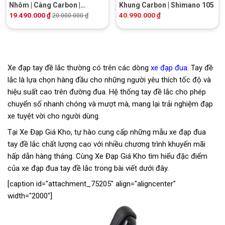
Nhôm | Càng Carbon |
Khung Carbon | Shimano 105
Shimano 105 | Phanh Dầu Giá
19.490.000
₫
40.990.000
₫
20.000.000
₫
Rẻ | Khuyến mãi Hot
Xe đạp tay đề lắc thường có trên các dòng
xe đạp đua
. Tay đề
lắc là lựa chọn hàng đầu cho những người yêu thích tốc độ và
hiệu suất cao trên đường đua. Hệ thống tay đề lắc cho phép
chuyển số nhanh chóng và mượt mà, mang lại trải nghiệm đạp
xe tuyệt vời cho người dùng.
Tại Xe Đạp Giá Kho, tự hào cung cấp những mẫu xe đạp đua
tay đề lắc chất lượng cao với nhiều chương trình khuyến mãi
hấp dẫn hàng tháng. Cùng Xe Đạp Giá Kho tìm hiểu đặc điểm
của xe đạp đua tay đề lắc trong bài viết dưới đây.
[caption id="attachment_75205" align="aligncenter"
width="2000"]