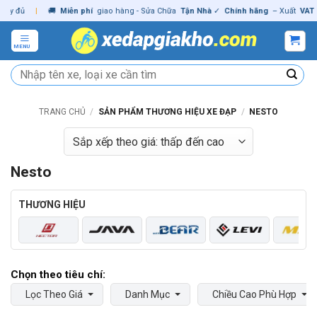
Skip
ủ
|
🚚
Miễn phí
giao hàng - Sửa Chữa
Tận Nhà
✓
Chính hãng
– Xuất
VAT
đầy đ
to
content
MENU
Tìm
kiếm:
TRANG CHỦ
/
SẢN PHẨM THƯƠNG HIỆU XE ĐẠP
/
NESTO
Nesto
THƯƠNG HIỆU
Lọc Theo Giá
Danh Mục
Chiều Cao Phù Hợp