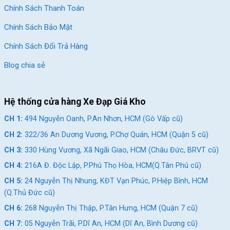
Chính Sách Thanh Toán
Chính Sách Bảo Mật
Chính Sách Đổi Trả Hàng
Blog chia sẻ
Hệ thống cửa hàng Xe Đạp Giá Kho
CH 1:
494 Nguyễn Oanh, P.An Nhơn, HCM (Gò Vấp cũ)
CH 2:
322/36 An Dương Vương, P.Chợ Quán, HCM (Quận 5 cũ)
CH 3:
330 Hùng Vương, Xã Ngãi Giao, HCM (Châu Đức, BRVT cũ)
CH 4:
216A Đ. Độc Lập, P.Phú Thọ Hòa, HCM(Q.Tân Phú cũ)
CH 5:
24 Nguyễn Thị Nhung, KĐT Vạn Phúc, P.Hiệp Bình, HCM
(Q.Thủ Đức cũ)
CH 6:
268 Nguyễn Thị Thập, P.Tân Hưng, HCM (Quận 7 cũ)
CH 7:
05 Nguyễn Trãi, P.Dĩ An, HCM (Dĩ An, Bình Dương cũ)