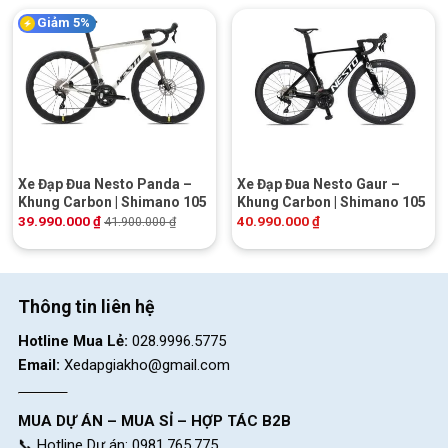
Giảm 5%
Xe Đạp Đua Nesto Panda –
Xe Đạp Đua Nesto Gaur –
Khung Carbon | Shimano 105
Khung Carbon | Shimano 105
39.990.000
₫
40.990.000
₫
41.900.000
₫
Thông tin liên hệ
Hotline Mua Lẻ:
028.9996.5775
Email:
Xedapgiakho@gmail.com
MUA DỰ ÁN – MUA SỈ – HỢP TÁC B2B
📞 Hotline Dự án: 0981.765.775