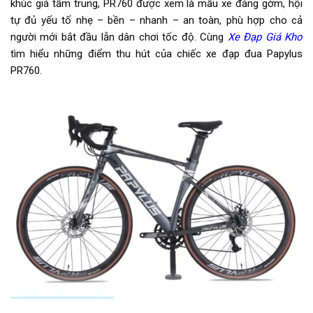
khúc giá tầm trung, PR760 được xem là mẫu xe đáng gờm, hội
Tăng tốc sau (Gạt líp)
SENSAH R7
tự đủ yếu tố nhẹ – bền – nhanh – an toàn, phù hợp cho cả
người mới bắt đầu lẫn dân chơi tốc độ. Cùng
Xe Đạp Giá Kho
Đùi đĩa
Hợp Kim Nhôm , cốt vuông, Bạc
tìm hiểu những điểm thu hút của chiếc xe đạp đua Papylus
đạn
PR760.
Dĩa
2 tầng
Líp
Líp thả SUNRUN 7s
Sên (xích)
Xích TEC-PWR
Kích thước
700c
Trọng lượng xe
13kg
Trọng lượng thùng
16kg
Yên
Mút bọc da mềm
Cọc/cốt yên
Hợp kim nhôm