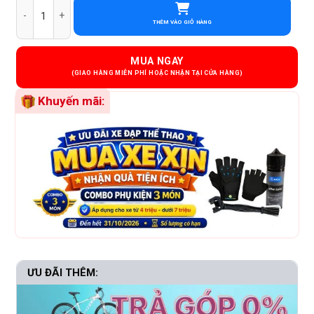
THÊM VÀO GIỎ HÀNG
MUA NGAY
Khuyến mãi:
ƯU ĐÃI THÊM: