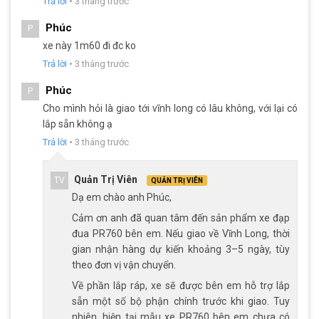
Trả lời
•
3 tháng trước
đó, Papylus PR760 là một đại diện tiêu biểu.
Xem thêm: Một vài mẫu
xe đạp đua
chất
Phúc
P
lượng tốt
xe này 1m60 đi đc ko
Trả lời
•
3 tháng trước
Kết Luận
Phúc
P
Xe đạp đua Papylus PR760 sinh ra để chinh phục tốc độ, vượt
Cho mình hỏi là giao tới vĩnh long có lâu không, với lại có
giới hạn bản thân và đốt cháy từng kilomet bằng đam mê thể
lắp sẵn không ạ
thao. Từng cú đạp là một pha tăng lực đầy cảm hứng, tiếng cối
Trả lời
•
3 tháng trước
nổ vang đầy mạnh mẽ, tự do và khác biệt. Nếu bạn đang tìm
một chiếc xe đua có cả “chất” lẫn “chiến”, Papylus PR760 là câu
trả lời. Hãy đến ngay hệ thống
cửa hàng Xe Đạp Giá Kho
để trải
Quản Trị Viên
TV
QUẢN TRỊ VIÊN
nghiệm thêm vài mẫu xe đạp chất lượng, giá tốt cùng nhiều ưu
Dạ em chào anh Phúc,
đãi đang chờ đón bạn.
Cảm ơn anh đã quan tâm đến sản phẩm xe đạp
đua PR760 bên em. Nếu giao về Vĩnh Long, thời
Xem thêm: Một vài mẫu xe đạp đua từ 5 – 7
gian nhận hàng dự kiến khoảng 3–5 ngày, tùy
triệu tại đây
theo đơn vị vận chuyển.
Giảm 12%
Giảm 5%
Về phần lắp ráp, xe sẽ được bên em hỗ trợ lắp
sẵn một số bộ phận chính trước khi giao. Tuy
nhiên, hiện tại mẫu xe PR760 bên em chưa có