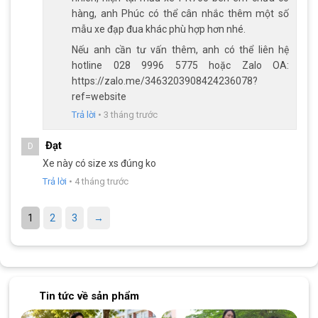
hàng, anh Phúc có thể cân nhắc thêm một số
mẫu xe đạp đua khác phù hợp hơn nhé.
Nếu anh cần tư vấn thêm, anh có thể liên hệ
hotline 028 9996 5775 hoặc Zalo OA:
https://zalo.me/3463203908424236078?
Xe Đạp Đua QT Bike
Xe Đạp Đua Trinx Tempo
ref=website
GTS200 – Khung Nhôm
1.1 – Khung nhôm,
Trả lời
•
3 tháng trước
Shimano
6.190.000
₫
5.890.000
₫
7.000.000
₫
6.190.000
₫
Đạt
D
Xe này có size xs đúng ko
Trả lời
•
4 tháng trước
Địa Chỉ Các Cửa Hàng Xe Đạp Giá Kho:
1
2
3
→
Cửa hàng xe đạp Gò Vấp:
Nhấn để xem đường đi
Cửa hàng xe đạp Quận 5:
Nhấn để xem đường đi
Cửa hàng xe đạp Vũng Tàu:
Nhấn để xem đường đi
Cửa hàng xe đạp Tân Phú:
Nhấn để xem đường đi
Tin tức về sản phẩm
Cửa hàng xe đạp Thủ Đức:
Nhấn để xem đường đi