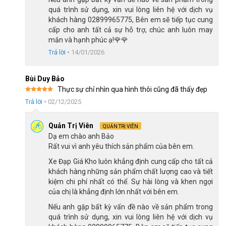
quá trình sử dụng, xin vui lòng liên hệ với dịch vụ
khách hàng 02899965775, Bên em sẽ tiếp tục cung
cấp cho anh tất cả sự hỗ trợ, chúc anh luôn may
mắn và hạnh phúc ạ!🌹🌹
Trả lời
•
14/01/2026
Bùi Duy Bảo
Thực sự chỉ nhìn qua hình thôi cũng đã thấy đẹp
Tay đề lắc vận hàng mượt mà
Được xếp
Trả lời
•
02/12/2025
hạng
5
5
sao
Xe đạp sử dụng đùi đĩa hợp kim nhôm cốt vuông với số răng
Quản Trị Viên
QUẢN TRỊ VIÊN
50/34T, kết hợp líp thả 7 speed, cho dải truyền động linh hoạt,
Dạ em chào anh Bảo
Rất vui vì anh yêu thích sản phẩm của bên em.
phù hợp chạy đường bằng, tập luyện thể thao và leo dốc nhẹ.
Xe Đạp Giá Kho luôn khẳng định cung cấp cho tất cả
khách hàng những sản phẩm chất lượng cao và tiết
kiệm chi phí nhất có thể. Sự hài lòng và khen ngợi
của chị là khẳng định lớn nhất với bên em.
Nếu anh gặp bất kỳ vấn đề nào về sản phẩm trong
quá trình sử dụng, xin vui lòng liên hệ với dịch vụ