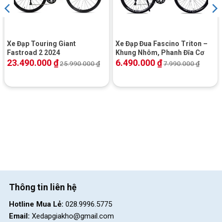
Xe Đạp Touring Giant
Xe Đạp Đua Fascino Triton –
Fastroad 2 2024
Khung Nhôm, Phanh Đĩa Cơ
23.490.000
₫
6.490.000
₫
25.990.000
₫
7.990.000
₫
Thông tin liên hệ
Hotline Mua Lẻ:
028.9996.5775
Email:
Xedapgiakho@gmail.com