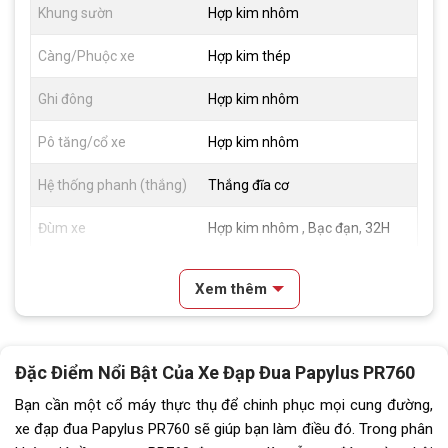
Khung sườn
Hợp kim nhôm
Càng/Phuộc xe
Hợp kim thép
Ghi đông
Hợp kim nhôm
Pô tăng/cổ xe
Hợp kim nhôm
Hệ thống phanh (thắng)
Thắng đĩa cơ
Đùm xe
Hợp kim nhôm , Bạc đạn, 32H
Vành xe
Hợp kim nhôm, 4cm
Xem thêm
Lốp xe
Compass 700x28c
Tay đề
Tay đề lắc SENSAH R7 (2x7)
Đặc Điểm Nổi Bật Của Xe Đạp Đua Papylus PR760
Tăng tốc trước (Gạt
SENSAH R7
Bạn cần một cổ máy thực thụ để chinh phục mọi cung đường,
đĩa)
xe đạp đua Papylus PR760 sẽ giúp bạn làm điều đó. Trong phân