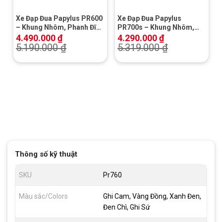
Xe Đạp Đua Papylus PR600
Xe Đạp Đua Papylus
– Khung Nhôm, Phanh Đĩa
PR700s – Khung Nhôm,
Cơ
Shimano
4.490.000
₫
4.290.000
₫
5.190.000
₫
5.319.000
₫
Thông số kỹ thuật
SKU
Pr760
Màu sắc/Colors
Ghi Cam, Vàng Đồng, Xanh Đen,
Đen Chì, Ghi Sứ