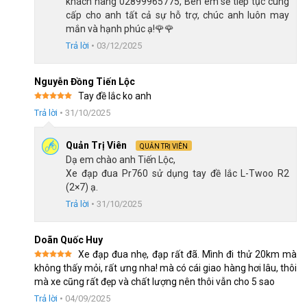
khách hàng 02899965775, Bên em sẽ tiếp tục cung
cấp cho anh tất cả sự hỗ trợ, chúc anh luôn may
mắn và hạnh phúc ạ!🌹🌹
Trả lời
•
03/12/2025
Nguyễn Đồng Tiến Lộc
Tay đề lắc ko anh
Được xếp
Trả lời
•
31/10/2025
hạng
5
5
sao
Ghi đông cong, tay đề lắc, dáng thể thao cuốn hút
Quản Trị Viên
QUẢN TRỊ VIÊN
Dạ em chào anh Tiến Lộc,
Xe đạp đua Pr760 sử dụng tay đề lắc L-Twoo R2
Cấu hình này đặc biệt thích hợp cho người mới chơi xe đạp đua
(2×7) ạ.
hoặc người cần một mẫu xe dễ sử dụng, chi phí bảo dưỡng
Trả lời
•
31/10/2025
thấp.
Phanh đĩa dứt khoát, an toàn
Doãn Quốc Huy
Xe đạp đua nhẹ, đạp rất đã. Mình đi thử 20km mà
Ngoài bộ truyền động cao cấp, cối nổ gây nghiện, dòng
xe đạp
Được xếp
không thấy mỏi, rất ưng nha! mà có cái giao hàng hơi lâu, thôi
đua Papylus PR760 cũng trang bị thêm hệ thống phanh đĩa cơ
hạng
5
5
mà xe cũng rất đẹp và chất lượng nên thôi vẫn cho 5 sao
sao
TONGLI hỗ trợ bạn kiểm soát tốc độ khi đạp, xử lý kịp thời
Trả lời
•
04/09/2025