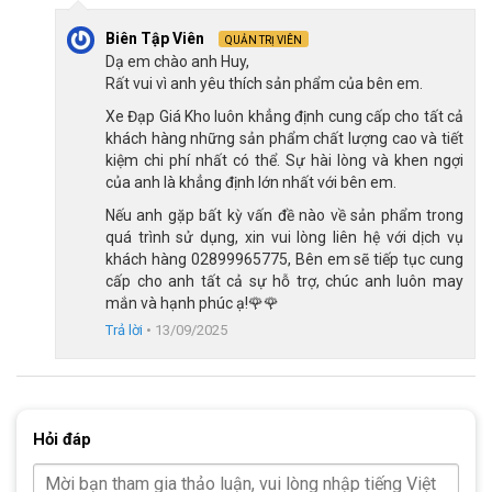
trong mọi tình huống như ôm cua, xuống dốc, phanh gấp,…
Biên Tập Viên
QUẢN TRỊ VIÊN
Dạ em chào anh Huy,
Rất vui vì anh yêu thích sản phẩm của bên em.
Xe Đạp Giá Kho luôn khẳng định cung cấp cho tất cả
khách hàng những sản phẩm chất lượng cao và tiết
kiệm chi phí nhất có thể. Sự hài lòng và khen ngợi
của anh là khẳng định lớn nhất với bên em.
Nếu anh gặp bất kỳ vấn đề nào về sản phẩm trong
quá trình sử dụng, xin vui lòng liên hệ với dịch vụ
khách hàng 02899965775, Bên em sẽ tiếp tục cung
cấp cho anh tất cả sự hỗ trợ, chúc anh luôn may
mắn và hạnh phúc ạ!🌹🌹
Trả lời
•
13/09/2025
Xe đạp đua PR760 trang bị phanh đĩa cơ phản hồi tốt, lực phanh đều
Hỏi đáp
Với lực phanh ổn định và độ bám cao, đây là điểm cộng lớn
cho người yêu thích trải nghiệm đạp xe an toàn mà không mất