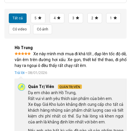
Tất cả
5
4
3
2
1
Có video
Có ảnh
Xe đạp đua Papyplus PR760 sở hữu khung xe liền mạch
Hồ Trung
Sensah phiên bản mới
Bộ truyền động
Xe này mình mới mua đi khá tốt , đạp lên tốc độ dễ,
Được xếp
Xe đạp đua PR760 phiên bản mới được thay đổi từ bộ L-Twoo
vẫn êm trên đường hơi xấu. Xe gọn, thiết kế thể thao, đi phố
hạng
5
5
hay ra ngoại ô đều thấy rất chạy rất êm.
sao
R2 thành Sensah R7, giữ cấu hình 2×7 tốc độ (14 speed), mang
Trả lời
•
08/01/2026
lại khả năng sang số ổn định và mượt hơn trong quá trình sử
dụng.
Quản Trị Viên
QUẢN TRỊ VIÊN
Dạ em chào anh Hồ Trung,
Rất vui vì anh yêu thích sản phẩm của bên em.
Xe Đạp Giá Kho luôn khẳng định cung cấp cho tất cả
khách hàng những sản phẩm chất lượng cao và tiết
kiệm chi phí nhất có thể. Sự hài lòng và khen ngợi
của anh là khẳng định lớn nhất với bên em.
Nếu anh gặp bất kỳ vấn đề nào về sản phẩm trong