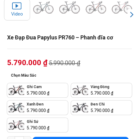
Video
Xe Đạp Đua Papylus PR760 – Phanh đĩa cơ
5.790.000
₫
5.990.000
₫
Chọn Màu Sắc
Ghi Cam
Vàng Đồng
5.790.000
₫
5.790.000
₫
Xanh Đen
Đen Chì
5.790.000
₫
5.790.000
₫
Ghi Sứ
5.790.000
₫
Xe Đạp Đua Papylus PR760 - Phanh đĩa cơ số lượng