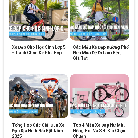
Cửa hàng xe đạp Quận 7:
Nhấn để xem đường đi
Cửa hàng xe đạp Dĩ An:
Nhấn để xem đường đi
Cửa hàng xe đạp Thủ Dầu Một:
Nhấn để xem đường đi
SKU:
Pr760
Xe Đạp Cho Học Sinh Lớp 5
Các Mẫu Xe Đạp Đường Phố
Thẻ:
Hợp Kim Nhôm
– Cách Chọn Xe Phù Hợp
Nên Mua Để Đi Làm Bền,
Giá Tốt
Tổng Hợp Các Giải Đua Xe
Top 4 Mẫu Xe Đạp Nữ Màu
Đạp Địa Hình Nổi Bật Năm
Hồng Hot Và 8 Bí Kíp Chọn
2025
Chuẩn