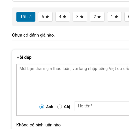
Đặc biệt, mặt sau gương được tích hợp thêm tấm phản qua
đêm. Tính năng này không chỉ nâng cao mức độ an toàn ch
Tất cả
5
4
3
2
1
thấy bạn từ xa.
Thiết kế bền bỉ và dễ dàng lắp đặt
Chưa có đánh giá nào.
Gương chiếu hậu xe đạp Raca sở hữu lớp vỏ nhựa cứng cáp,
chạm nhẹ. Thiết kế của gương khá nhỏ gọn, tối giản, khôn
Hỏi đáp
Anh
Chị
Không có bình luận nào