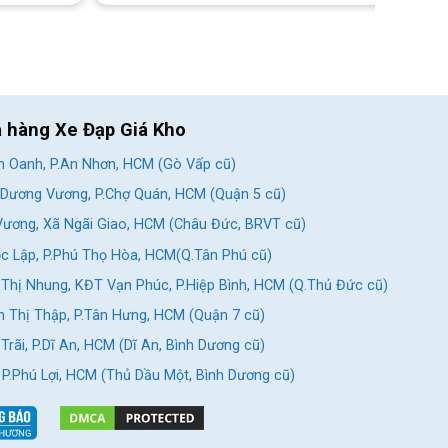
a hàng Xe Đạp Giá Kho
 Oanh, P.An Nhơn, HCM (Gò Vấp cũ)
Dương Vương, P.Chợ Quán, HCM (Quận 5 cũ)
ương, Xã Ngãi Giao, HCM (Châu Đức, BRVT cũ)
c Lập, P.Phú Thọ Hòa, HCM(Q.Tân Phú cũ)
Thị Nhung, KĐT Vạn Phúc, P.Hiệp Bình, HCM (Q.Thủ Đức cũ)
 Thị Thập, P.Tân Hưng, HCM (Quận 7 cũ)
rãi, P.Dĩ An, HCM (Dĩ An, Bình Dương cũ)
, P.Phú Lợi, HCM (Thủ Dầu Một, Bình Dương cũ)