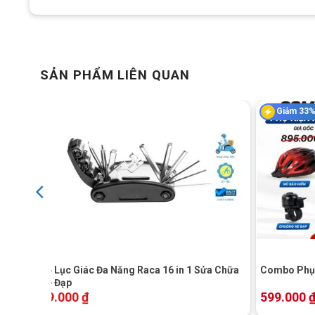
SẢN PHẨM LIÊN QUAN
Giảm 33
+
+
Gương chiếu hậu xe
Lắp đặt thiết bị diễn ra rất nhanh chóng, tương thích tốt v
Bộ Lục Giác Đa Năng Raca 16 in 1 Sửa Chữa
Combo Phụ 
Xe Đạp
Nhờ bộ giá đỡ chắc chắn, gương luôn giữ được độ ổn định
99.000
₫
599.000
cung đường gồ ghề.