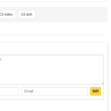
ng giúp tăng cường độ nhận diện cho xe khi di chuyển vào ban
o người lái mà còn giúp các phương tiện khác dễ dàng quan sát
Có video
Có ảnh
 bền bỉ dưới mọi điều kiện thời tiết và hạn chế nứt vỡ khi va
g gây vướng víu hay làm ảnh hưởng đến thẩm mỹ của ghi đông xe.
GỬI