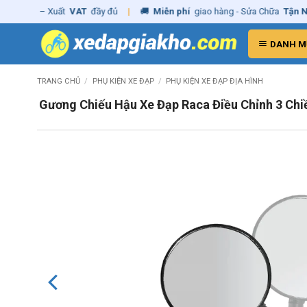
Skip
ãng
– Xuất
VAT
đầy đủ
|
🚚
Miễn phí
giao hàng - Sửa Chữa
Tận Nhà
to
content
DANH M
TRANG CHỦ
/
PHỤ KIỆN XE ĐẠP
/
PHỤ KIỆN XE ĐẠP ĐỊA HÌNH
Gương Chiếu Hậu Xe Đạp Raca Điều Chỉnh 3 Ch