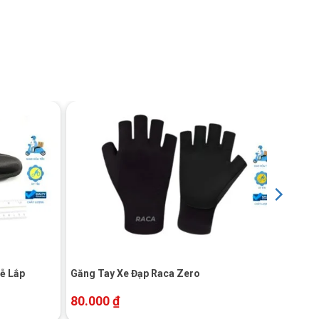
+
ễ Lắp
Găng Tay Xe Đạp Raca Zero
80.000
₫