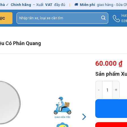
✓
Chính hãng
– Xuất
VAT
đầy đủ
|
🚚
Miễn phí
giao hàng - Sửa Chữa
T
Tìm
Hot
ỤC
kiếm:
028
iều Có Phản Quang
60.000
₫
Sản phẩm X
Gương Chiếu Hậu 