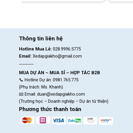
Đặc điểm nổi bật:
Xoay 3 chiều
Tích hợp phản quang
Hình ảnh sắc nét
Thông tin liên hệ
Lắp đặt nhanh
Hotline Mua Lẻ:
028.9996.5775
Email:
Xedapgiakho@gmail.com
MUA DỰ ÁN – MUA SỈ – HỢP TÁC B2B
📞 Hotline Dự án: 0981.765.775
(Phụ trách: Ms. Khanh)
📧 Email:
duan@xedapgiakho.com
(Trường học – Doanh nghiệp – Dự án từ thiện)
Phương thức thanh toán