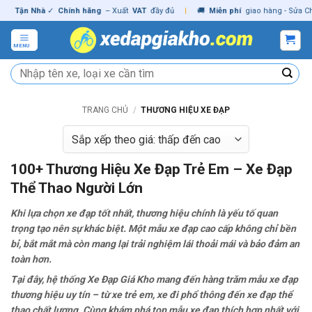
Skip
n Nhà
✓
Chính hãng
– Xuất
VAT
đầy đủ
|
🚚
Miễn phí
giao hàng - Sửa Chữa
Tậ
to
content
MENU
Tìm
kiếm:
TRANG CHỦ
/
THƯƠNG HIỆU XE ĐẠP
100+ Thương Hiệu Xe Đạp Trẻ Em – Xe Đạp
Thể Thao Người Lớn
Khi lựa chọn xe đạp tốt nhất, thương hiệu chính là yếu tố quan
trọng tạo nên sự khác biệt. Một mẫu xe đạp cao cấp không chỉ bền
bỉ, bắt mắt mà còn mang lại trải nghiệm lái thoải mái và bảo đảm an
toàn hơn.
Tại đây, hệ thống Xe Đạp Giá Kho mang đến hàng trăm mẫu xe đạp
thương hiệu uy tín – từ xe trẻ em, xe đi phổ thông đến xe đạp thể
thao chất lượng. Cùng khám phá top mẫu xe đạp thích hợp nhất với