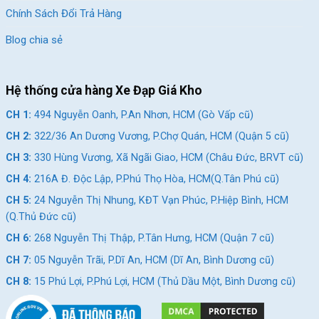
Chính Sách Đổi Trả Hàng
Rõ ràng, minh bạch,
Không rõ nơi sản
Nguồn gốc,
có tem mác chính
xuất, tem nhãn mập
Blog chia sẻ
xuất xứ
hãng
mờ
Sử dụng phụ tùng
Chất liệu linh
Linh kiện pha tạp,
Hệ thống cửa hàng Xe Đạp Giá Kho
chính hãng (Shimano,
kiện
kém chất lượng
L-TWOO…)
CH 1:
494 Nguyễn Oanh, P.An Nhơn, HCM (Gò Vấp cũ)
Hợp kim nhôm,
Thép rẻ, dễ gỉ sét,
CH 2:
322/36 An Dương Vương, P.Chợ Quán, HCM (Quận 5 cũ)
Khung sườn
carbon, thép tiêu
dễ cong vênh sau
chuẩn quốc tế
thời gian
CH 3:
330 Hùng Vương, Xã Ngãi Giao, HCM (Châu Đức, BRVT cũ)
CH 4:
216A Đ. Độc Lập, P.Phú Thọ Hòa, HCM(Q.Tân Phú cũ)
Được nghiên cứu tối
Thiết kế sao chép,
Thiết kế
ưu theo đối tượng sử
CH 5:
24 Nguyễn Thị Nhung, KĐT Vạn Phúc, P.Hiệp Bình, HCM
thiếu tính thẩm mỹ
dụng
(Q.Thủ Đức cũ)
CH 6:
268 Nguyễn Thị Thập, P.Tân Hưng, HCM (Quận 7 cũ)
Không bảo hành
Từ 6 tháng đến 5 năm
Bảo hành
hoặc chỉ bảo hành
tùy dòng xe
CH 7:
05 Nguyễn Trãi, P.Dĩ An, HCM (Dĩ An, Bình Dương cũ)
miệng
CH 8:
15 Phú Lợi, P.Phú Lợi, HCM (Thủ Dầu Một, Bình Dương cũ)
Dễ hỏng vặt, chạy
Trải nghiệm sử
Êm ái, an toàn, ổn
nặng, không an
dụng
định, tiết kiệm sức