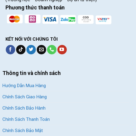
Phương thức thanh toán
KẾT NỐI VỚI CHÚNG TÔI
Thông tin và chính sách
Hướng Dẫn Mua Hàng
Xe đạp của thương hiệu uy tín không chỉ bền bỉ, bắt mắt còn mang lại
sự thoải mái
Chính Sách Giao Hàng
Chính Sách Bảo Hành
Dưới đây là bảng so sánh chi tiết giữa xe đạp thương hiệu và xe
Chính Sách Thanh Toán
đạp trôi nổi để bạn dễ dàng hình dung:
Chính Sách Bảo Mật
Tiêu chí
Xe đạp thương hiệu
Xe đạp trội nổi