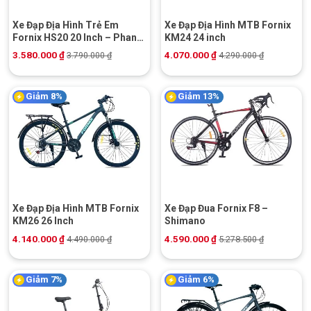
Xe Đạp Địa Hình Trẻ Em
Xe Đạp Địa Hình MTB Fornix
Fornix HS20 20 Inch – Phanh
KM24 24 inch
Đĩa Cơ
3.580.000
₫
4.070.000
₫
3.790.000
₫
4.290.000
₫
Giảm 8%
Giảm 13%
Xe Đạp Địa Hình MTB Fornix
Xe Đạp Đua Fornix F8 –
KM26 26 Inch
Shimano
4.140.000
₫
4.590.000
₫
4.490.000
₫
5.278.500
₫
Giảm 7%
Giảm 6%