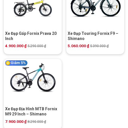
Xe Đạp Gấp Fornix Prava 20
Xe Đạp Touring Fornix F9 –
Inch
Shimano
4.900.000
₫
5.060.000
₫
5.290.000
₫
5.390.000
₫
Giảm 5%
Xe Đạp Địa Hình MTB Fornix
M9 29 Inch – Shimano
7.900.000
₫
8.290.000
₫