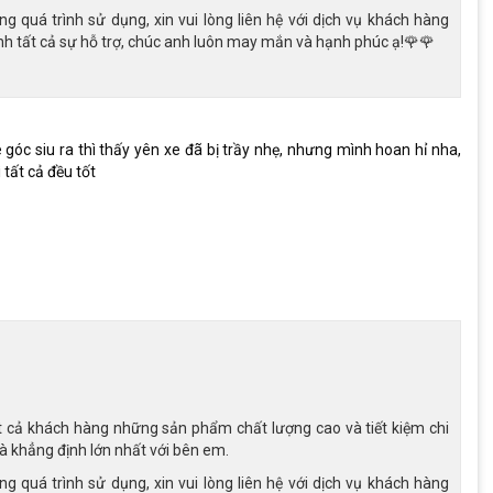
ê có đường không bằng phẳng.
 quá trình sử dụng, xin vui lòng liên hệ với dịch vụ khách hàng
h tất cả sự hỗ trợ, chúc anh luôn may mắn và hạnh phúc ạ!🌹🌹
góc siu ra thì thấy yên xe đã bị trầy nhẹ, nhưng mình hoan hỉ nha,
tất cả đều tốt
t cả khách hàng những sản phẩm chất lượng cao và tiết kiệm chi
là khẳng định lớn nhất với bên em.
 quá trình sử dụng, xin vui lòng liên hệ với dịch vụ khách hàng