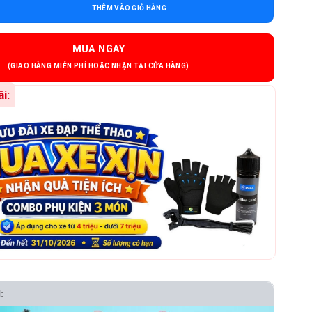
THÊM VÀO GIỎ HÀNG
MUA NGAY
i:
: