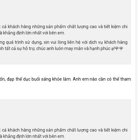
t cả khách hàng những sản phẩm chất lượng cao và tiết kiệm chi
là khẳng định lớn nhất với bên em.
 quá trình sử dụng, xin vui lòng liên hệ với dịch vụ khách hàng
h tất cả sự hỗ trợ, chúc anh luôn may mắn và hạnh phúc ạ!🌹🌹
 ổn, đạp thể dục buổi sáng khỏe lắm. Anh em nào cần có thể tham
ừ hợp kim thép chắc chắc
nhún lò xo. Nó giúp xe giảm xóc ở những đường gồ ghề. Cùng với
t cả khách hàng những sản phẩm chất lượng cao và tiết kiệm chi
ời tiết khác nhau. Vì vậy, xe đạp địa hình mtb Fornix KM26 có thể
là khẳng định lớn nhất với bên em.