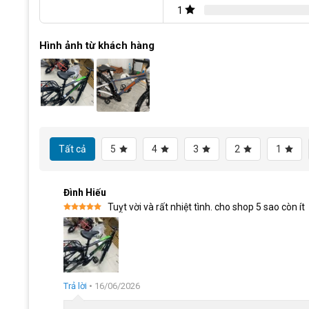
1
Khung hợp kim thép chịu tải trọng cao
Xe đạp địa hình mtb Fornix KM26 là mẫu xe phù hợp với ch
Hình ảnh từ khách hàng
sức chịu lên đến khoảng 140kg, nên bạn đừng lo lắng về 
đường nét tỉ mỉ, khung không có mối hàn, giúp tăng độ t
luyện sức khỏe, đi học hay đi chuyển hàng ngày.
Tất cả
5
4
3
2
1
Đình Hiếu
Tuỵt vời và rất nhiệt tình. cho shop 5 sao còn ít
Được xếp
hạng
5
5
sao
Trả lời
•
16/06/2026