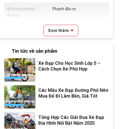
Hệ thống phanh
Phanh đĩa cơ
(thắng)
Đùm xe
Hợp kim thép, Bạc Đạn 32H
Xem thêm
Vành xe
Hợp kim nhôm
Tin tức về sản phẩm
Lốp xe
Wanda 26x1.95
Xe Đạp Cho Học Sinh Lớp 5 –
Tay đề
Tay đề bấm xả Shiming 3x7
Cách Chọn Xe Phù Hợp
Tăng tốc trước (Gạt
Shiming
đĩa)
Các Mẫu Xe Đạp Đường Phố Nên
Mua Để Đi Làm Bền, Giá Tốt
Tăng tốc sau (Gạt líp)
Shiming TZ
Đùi đĩa
Hợp Kim Thép , cốt vuông bạc
đạn
Tổng Hợp Các Giải Đua Xe Đạp
Địa Hình Nổi Bật Năm 2025
Dĩa
3 tầng