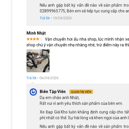
được ưa chuộng không chỉ ở đường phố mà còn ở làng qu
Nếu anh gặp bất kỳ vấn đề nào về sản phẩm trong
02899965775, Bên em sẽ tiếp tục cung cấp cho an
Trả lời
•
10/04/2026
Minh Nhật
Vận chuyển hơi ẩu nha shop, lúc mình nhận xe 
Được
shop chú ý vận chuyển nhẹ nhàng nhé, trừ điểm này ra thì 
xếp
hạng
4
5 sao
Trả lời
•
06/04/2026
Biên Tập Viên
QUẢN TRỊ VIÊN
Dạ em chào anh Nhật,
Rất vui vì anh yêu thích sản phẩm của bên em.
Xe Đạp Giá Kho luôn khẳng định cung cấp cho tấ
phí nhất có thể. Sự hài lòng và khen ngợi của anh 
Nếu anh gặp bất kỳ vấn đề nào về sản phẩm trong