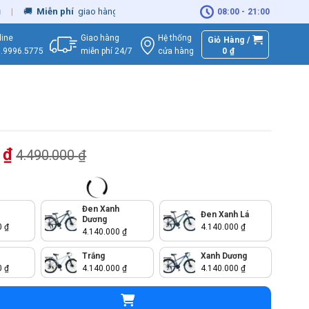
Miễn phí
giao hàng - Sửa Chữa
Tận Nhà
08:00 - 21:00
Giao hàng
Hệ thống
line
Giỏ Hàng /
miễn phí 24/7
0
₫
cửa hàng
.9996.5775
0
₫
4.490.000
₫
Đen Xanh
Đen Xanh Lá
Dương
0
₫
4.140.000
₫
4.140.000
₫
Trắng
Xanh Dương
0
₫
4.140.000
₫
4.140.000
₫
MTB Fornix KM26 26 Inch số lượng