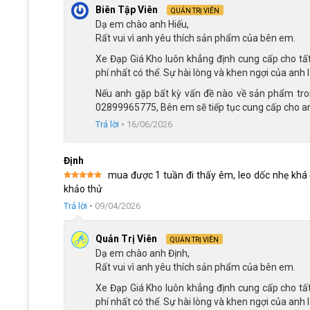
Biên Tập Viên
QUẢN TRỊ VIÊN
Dạ em chào anh Hiếu,
Rất vui vì anh yêu thích sản phẩm của bên em.
Xe Đạp Giá Kho luôn khẳng định cung cấp cho tấ
phí nhất có thể. Sự hài lòng và khen ngợi của anh 
Nếu anh gặp bất kỳ vấn đề nào về sản phẩm trong
02899965775, Bên em sẽ tiếp tục cung cấp cho an
Trả lời
•
16/06/2026
Định
mua được 1 tuần đi thấy êm, leo dốc nhẹ khá
Được xếp
khảo thử
hạng
5
5
sao
Trả lời
•
09/04/2026
Khung xe được làm t
Quản Trị Viên
QUẢN TRỊ VIÊN
Dạ em chào anh Định,
Phuộc lò xo êm ái
Rất vui vì anh yêu thích sản phẩm của bên em.
Phuộc xe của dòng xe địa hình Fornix KM26 được thiết kế 
Xe Đạp Giá Kho luôn khẳng định cung cấp cho tấ
đó là sự kết hợp bánh xe giảm trơn trượt trong điều kiện th
phí nhất có thể. Sự hài lòng và khen ngợi của anh 