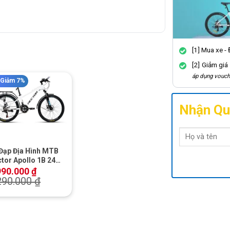
[1] Mua xe -
[2] Giảm giá
áp dụng vouch
Giảm 7%
Nhận Qu
+
Đạp Địa Hình MTB
tor Apollo 1B 24
h
990.000
₫
290.000
₫