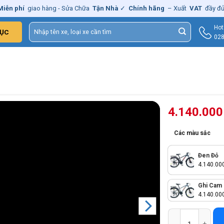
giao hàng - Sửa Chữa
Tận Nhà
✓
Chính hãng
– Xuất
VAT
đầy đủ
|
🚚
Tìm
Hot
ỤC
kiếm:
028
4.140.00
Các màu sắc
Đen Đỏ
4.140.00
Ghi Cam
4.140.00
Xe Đạp Địa Hình 