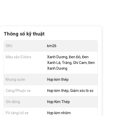
Thông số kỹ thuật
SKU
km26
Màu sắc/Colors
Xanh Dương, Đen Đỏ, Đen
Xanh Lá, Trắng, Ghi Cam, Đen
Xanh Dương
Khung sườn
Hợp kim thép
Càng/Phuộc xe
Hợp kim thép, Giảm xóc lò xo
Ghi đông
Hợp Kim Thép
Pô tăng/cổ xe
Hợp kim nhôm