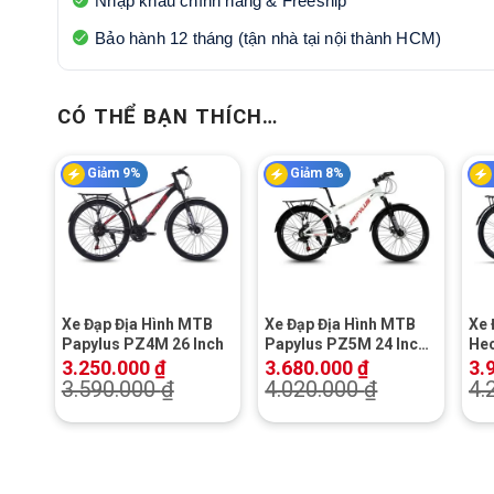
Nhập khẩu chính hãng & Freeship
Bảo hành 12 tháng (tận nhà tại nội thành HCM)
CÓ THỂ BẠN THÍCH…
Giảm 9%
Giảm 8%
+
+
Xe Đạp Địa Hình MTB
Xe Đạp Địa Hình MTB
Xe 
Papylus PZ4M 26 Inch
Papylus PZ5M 24 Inch
Hec
– Khung Nhôm
Inc
3.250.000
₫
3.680.000
₫
3.
3.590.000
₫
4.020.000
₫
4.