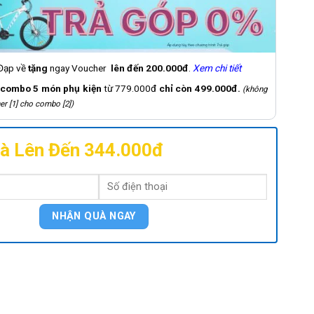
 Đạp về
tặng
ngay Voucher
lên đến 200.000đ
.
Xem chi tiết
combo 5 món phụ kiện
từ 779.000đ
chỉ còn 499.000đ.
(không
er [1] cho combo [2])
à Lên Đến 344.000đ