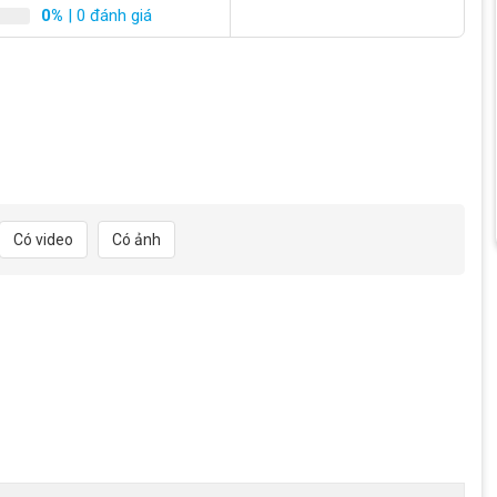
0%
| 0 đánh giá
iều cao từ 1m55 đến 1m80. Mẫu xe chỉ từ 17.5kg nhưng nó lại có
sự phù hợp của xe dành cho bạn. Xe Fornix KM26 được thiết kế
hẩm mỹ, tạo sự đẹp mắc cho khách hàng. Mẫu xe phù hợp với rèn
Có video
Có ảnh