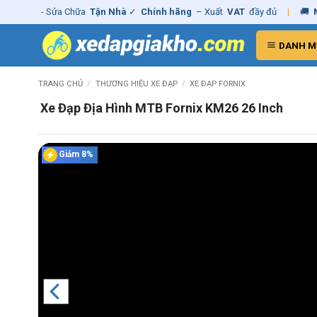
Skip
g - Sửa Chữa
Tận Nhà
✓
Chính hãng
– Xuất
VAT
đầy đủ
|
🚚
Miễn phí
to
content
DANH M
TRANG CHỦ
/
THƯƠNG HIỆU XE ĐẠP
/
XE ĐẠP FORNIX
Xe Đạp Địa Hình MTB Fornix KM26 26 Inch
Giảm 8%