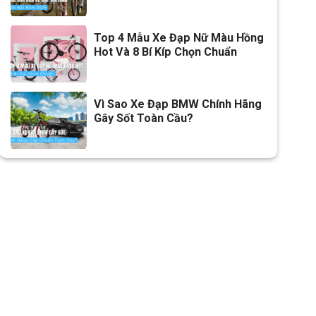
Líp
Líp vặn DDC 7s
Top 4 Mẫu Xe Đạp Nữ Màu Hồng
Hot Và 8 Bí Kíp Chọn Chuẩn
Sên (xích)
MAYA
Kích thước
26"
Vì Sao Xe Đạp BMW Chính Hãng
Yên
Da thể thao
Gây Sốt Toàn Cầu?
Cọc/cốt yên
Hợp kim thép
Chiều cao phù hợp
1m55-1m80
Lưu ý
Thông số kỹ thuật có thể sẽ
được thay đổi từ nhà sản xuất
nhằm nâng cao chất lượng
sản phẩm.