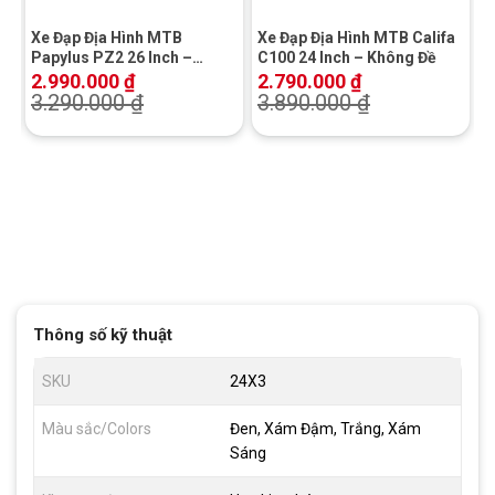
or
Xe Đạp Địa Hình MTB
Xe Đạp Địa Hình MTB Califa
Cơ
Papylus PZ2 26 Inch –
C100 24 Inch – Không Đề
Phanh đĩa cơ
2.990.000
₫
2.790.000
₫
3.290.000
₫
3.890.000
₫
Thông số kỹ thuật
SKU
24X3
Màu sắc/Colors
Đen, Xám Đậm, Trắng, Xám
Sáng