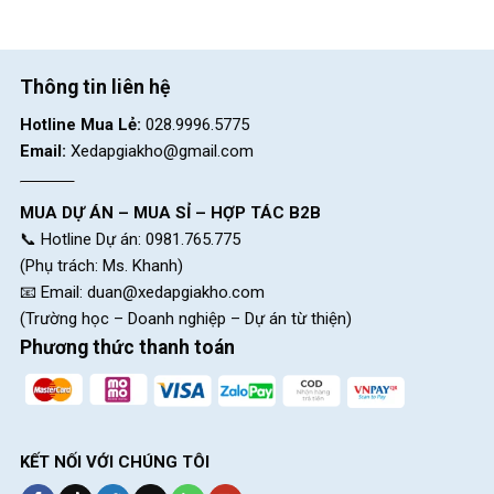
Thông tin liên hệ
Hotline Mua Lẻ:
028.9996.5775
Thông số kỹ thuật xe đạp địa hình MTB Califa X3 24 inch
Email:
Xedapgiakho@gmail.com
Ghi đông dễ điều khiển
MUA DỰ ÁN – MUA SỈ – HỢP TÁC B2B
Ghi đông của xe đạp Califa X3 24 inch được làm từ hợp kim
📞 Hotline Dự án: 0981.765.775
thép, mang lại tư thế lái xe thoải mái, giúp người dùng dễ dàng
(Phụ trách: Ms. Khanh)
điều khiển xe trong khu vực đông người. Ngoài ra, với chất liệu
📧 Email:
duan@xedapgiakho.com
hợp kim thép cứng cáp, mẫu xe là lựa chọn lý tưởng cho các
(Trường học – Doanh nghiệp – Dự án từ thiện)
bạn trẻ thường xuyên sử dụng xe.
Phương thức thanh toán
KẾT NỐI VỚI CHÚNG TÔI