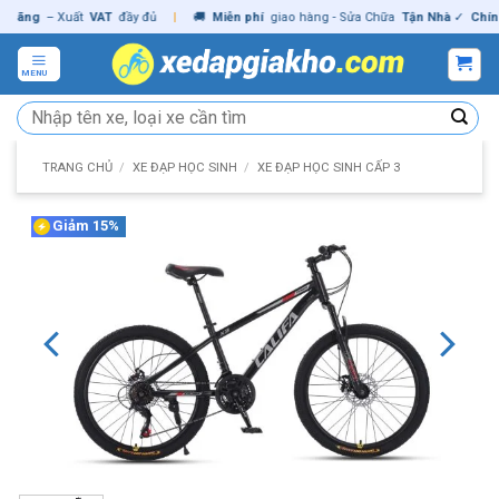
Skip
ng
– Xuất
VAT
đầy đủ
|
🚚
Miễn phí
giao hàng - Sửa Chữa
Tận Nhà
✓
Chính hã
to
content
MENU
Tìm
kiếm:
TRANG CHỦ
/
XE ĐẠP HỌC SINH
/
XE ĐẠP HỌC SINH CẤP 3
Giảm 15%