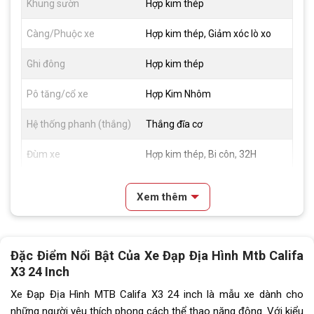
Khung sườn
Hợp kim thép
Càng/Phuộc xe
Hợp kim thép, Giảm xóc lò xo
Ghi đông
Hợp kim thép
Pô tăng/cổ xe
Hợp Kim Nhôm
Hệ thống phanh (thắng)
Thắng đĩa cơ
Đùm xe
Hợp kim thép, Bi côn, 32H
Vành xe
Hợp Kim Nhôm
Xem thêm
Lốp xe
WANDALUN 24x2.35
Tay đề
Tay đề bấm xả Shiming 3x7
Đặc Điểm Nổi Bật Của Xe Đạp Địa Hình Mtb Califa
X3 24 Inch
Tăng tốc trước (Gạt
Shiming
đĩa)
Xe Đạp Địa Hình MTB Califa X3 24 inch là mẫu xe dành cho
những người yêu thích phong cách thể thao năng động. Với kiểu