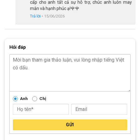
so với loại phanh dầu. Thiết kế này hoàn toàn phù hợp với nhu
cấp cho anh tất cả sự hỗ trợ, chúc anh luôn may
cầu sử dụng và chi trả của các bạn học sinh hay thanh thiếu
mắn và hạnh phúc ạ!🌹🌹
niên.
Trả lời
•
15/06/2026
Hỏi đáp
Anh
Chị
Bánh chống trượt hiệu quả, phanh đĩa cơ an toàn
GỬI
Bánh xe đàn hồi tốt, vận hành êm ái