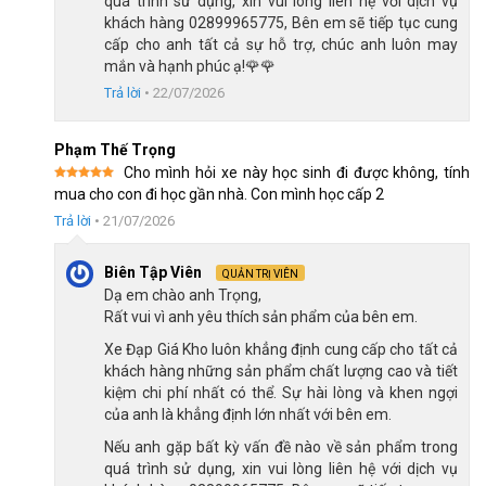
quá trình sử dụng, xin vui lòng liên hệ với dịch vụ
khách hàng 02899965775, Bên em sẽ tiếp tục cung
cấp cho anh tất cả sự hỗ trợ, chúc anh luôn may
mắn và hạnh phúc ạ!🌹🌹
Trả lời
•
22/07/2026
Phạm Thế Trọng
Cho mình hỏi xe này học sinh đi được không, tính
Được xếp
mua cho con đi học gần nhà. Con mình học cấp 2
hạng
5
5
sao
Tay đề hoạt động chính xác, ổn định
Trả lời
•
21/07/2026
Biên Tập Viên
QUẢN TRỊ VIÊN
Ngoài ra, hệ thống truyền động nhiều tốc độ giúp cho các bạn
Dạ em chào anh Trọng,
trẻ dễ dàng làm quen với kỹ năng điều khiển xe đạp địa hình cơ
Rất vui vì anh yêu thích sản phẩm của bên em.
bản, từ đó có thể nâng cao trải nghiệm khi sử dụng các dòng
xe
Xe Đạp Giá Kho luôn khẳng định cung cấp cho tất cả
đạp nam
cao cấp hơn.
khách hàng những sản phẩm chất lượng cao và tiết
kiệm chi phí nhất có thể. Sự hài lòng và khen ngợi
của anh là khẳng định lớn nhất với bên em.
Nếu anh gặp bất kỳ vấn đề nào về sản phẩm trong
quá trình sử dụng, xin vui lòng liên hệ với dịch vụ