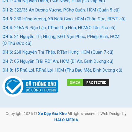
ra, thương hiệu còn chú trọng vào độ bền của xe nhằm đáp ứng
CH 1:
494 Nguyễn Oanh, P.An Nhơn, HCM (Gò Vấp cũ)
nhu cầu sử dụng thường xuyên của hầu hết người dùng.
CH 2:
322/36 An Dương Vương, P.Chợ Quán, HCM (Quận 5 cũ)
Đối với các dòng xe đạp địa hình dành cho giới trẻ như xe đạp
CH 3:
330 Hùng Vương, Xã Ngãi Giao, HCM (Châu Đức, BRVT cũ)
địa hình MTB Califa X3 24 inch, thương hiệu ưu tiên thiết kế
CH 4:
216A Đ. Độc Lập, P.Phú Thọ Hòa, HCM(Q.Tân Phú cũ)
chắc chắn, dễ điều khiển. Điều này giúp cho sản phẩm hoàn
CH 5:
24 Nguyễn Thị Nhung, KĐT Vạn Phúc, P.Hiệp Bình, HCM
toàn phù hợp với điều kiện đường xá tại Việt Nam.
(Q.Thủ Đức cũ)
Xem thêm: Các mẫu
xe đạp địa hình 24 inch
CH 6:
268 Nguyễn Thị Thập, P.Tân Hưng, HCM (Quận 7 cũ)
giá tốt, chính hãng
CH 7:
05 Nguyễn Trãi, P.Dĩ An, HCM (Dĩ An, Bình Dương cũ)
Kết Luận
CH 8:
15 Phú Lợi, P.Phú Lợi, HCM (Thủ Dầu Một, Bình Dương cũ)
Xe đạp địa hình MTB Califa X3 24 inch sở hữu thiết kế thể thao
hiện đại cùng nhiều trang bị nổi bật như khung thép cường lực
dây âm sườn, bộ truyền động Shiming 3×7 mượt mà. Kết hợp
với phanh đĩa cơ an toàn và phuộc nhún êm ái, xe đạp Califa X3
24 inch là lựa chọn lý tưởng cho thanh thiếu niên yêu thích vận
động và khám phá. Hãy đến ngay
cửa hàng Xe Đạp Giá Kho
Copyright 2026 ©
Xe Đạp Giá Kho
All rights reserved. Web Design by
hoặc liên hệ qua hotline 028.9996.5775 để được tư vấn và sở
HALO MEDIA
hữu sản phẩm chính hãng với mức giá hấp dẫn.