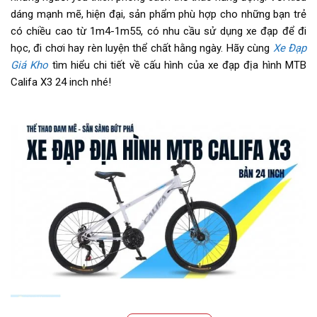
Tăng tốc sau (Gạt líp)
Shiming
dáng mạnh mẽ, hiện đại, sản phẩm phù hợp cho những bạn trẻ
có chiều cao từ 1m4-1m55, có nhu cầu sử dụng xe đạp để đi
Đùi đĩa
Hợp Kim Thép, cốt vuông bạc
học, đi chơi hay rèn luyện thể chất hằng ngày. Hãy cùng
Xe Đạp
đạn
Giá Kho
tìm hiểu chi tiết về cấu hình của xe đạp địa hình MTB
Califa X3 24 inch nhé!
Dĩa
3 tầng
Líp
Líp vặn HAISYU 7s
Sên (xích)
N/A
Kích thước
24 inch
Yên
Da thể thao
Cọc/cốt yên
Hợp kim Thép
Chiều cao phù hợp
1m4 - 1m55
Lưu ý
Thông số kỹ thuật có thể sẽ
được thay đổi từ nhà sản xuất
Mẫu xe đạp địa hình MTB Califa X3 24 inch chất lượng