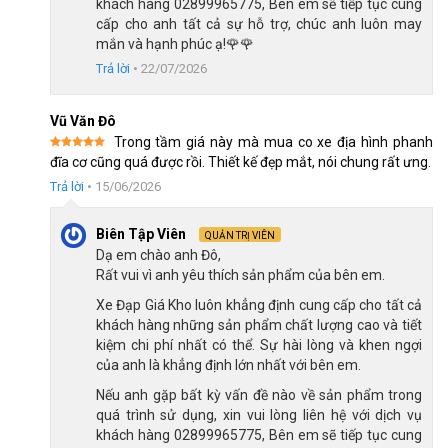
khách hàng 02899965775, Bên em sẽ tiếp tục cung
cấp cho anh tất cả sự hỗ trợ, chúc anh luôn may
mắn và hạnh phúc ạ!🌹🌹
Trả lời
•
22/07/2026
Vũ Văn Đô
Trong tầm giá này mà mua co xe địa hình phanh
Được xếp
đĩa cơ cũng quá được rồi. Thiết kế đẹp mắt, nói chung rất ưng.
hạng
5
5
sao
Trả lời
•
15/06/2026
Bộ truyền động mượt mà, bền bỉ
Biên Tập Viên
QUẢN TRỊ VIÊN
Dạ em chào anh Đô,
Phanh đĩa cơ vận hành tốt, an toàn
Rất vui vì anh yêu thích sản phẩm của bên em.
Xe được trang bị phanh đĩa cơ ở bánh trước và bánh sau, giúp
Xe Đạp Giá Kho luôn khẳng định cung cấp cho tất cả
tăng khả năng kiểm soát tốc độ trong mọi điều kiện thời tiết. Ưu
khách hàng những sản phẩm chất lượng cao và tiết
kiệm chi phí nhất có thể. Sự hài lòng và khen ngợi
điểm nổi bật của phanh đĩa cơ chính là khi di chuyển dưới trời
của anh là khẳng định lớn nhất với bên em.
mưa hay đường có bùn đất, loại phanh này vẫn hoạt động hiệu
quả, giúp người dùng an tâm khi sử dụng.
Nếu anh gặp bất kỳ vấn đề nào về sản phẩm trong
quá trình sử dụng, xin vui lòng liên hệ với dịch vụ
Ngoài ra, chi phí bảo dưỡng của phanh đĩa cơ thường thấp hơn
khách hàng 02899965775, Bên em sẽ tiếp tục cung