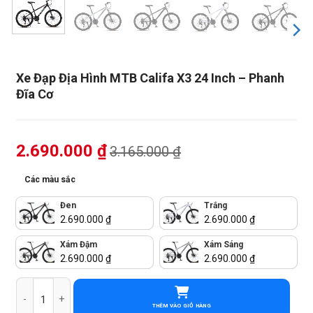
Xe Đạp Địa Hình MTB Califa X3 24 Inch – Phanh
Đĩa Cơ
2.690.000
₫
3.165.000
₫
Các màu sắc
Đen
Trắng
2.690.000
₫
2.690.000
₫
Xám Đậm
Xám Sáng
2.690.000
₫
2.690.000
₫
Xe Đạp Địa Hình MTB Califa X3 24 Inch - Phanh Đĩa Cơ số lượng
THÊM VÀO GIỎ HÀNG