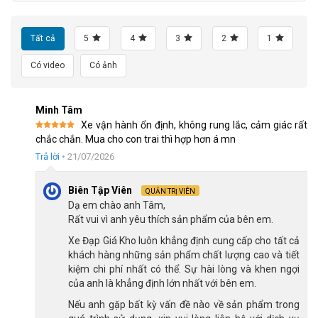
Tất cả
5
4
3
2
1
Có video
Có ảnh
Minh Tâm
Khung thép cường lực cao cấp
Xe vận hành ổn định, không rung lắc, cảm giác rất
Được xếp
chắc chắn. Mua cho con trai thì hợp hơn á mn
hạng
5
5
sao
Hệ thống truyền động SHIMING 3×7 linh hoạt
Trả lời
•
21/07/2026
Xe đạp địa hình MTB Califa X3 24 inch được trang bị bộ truyền
Biên Tập Viên
QUẢN TRỊ VIÊN
động Shiming gồm 3 đĩa trước và 7 líp sau, mang đến tổng
Dạ em chào anh Tâm,
cộng 21 tốc độ. Điều này giúp người dùng dễ dàng điều chỉnh
Rất vui vì anh yêu thích sản phẩm của bên em.
tốc độ theo từng dạng địa hình khi di chuyển.
Xe Đạp Giá Kho luôn khẳng định cung cấp cho tất cả
khách hàng những sản phẩm chất lượng cao và tiết
kiệm chi phí nhất có thể. Sự hài lòng và khen ngợi
của anh là khẳng định lớn nhất với bên em.
Nếu anh gặp bất kỳ vấn đề nào về sản phẩm trong