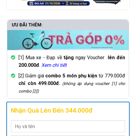
ƯU ĐÃI THÊM:
[1] Mua xe - Đạp về
tặng
ngay Voucher
lên đến
200.000đ
.
Xem chi tiết
[2] Giảm giá
combo 5 món phụ kiện
từ 779.000đ
chỉ còn 499.000đ.
(không áp dụng voucher [1] cho
combo [2])
Nhận Quà Lên Đến 344.000đ