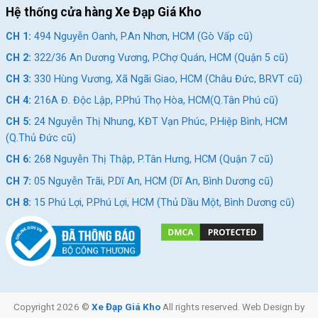
Hệ thống cửa hàng Xe Đạp Giá Kho
Xe Đạp Địa Hình MTB Twitter Leopard Pro 2025 đảm bảo mang
lại cảm giác đạp xe ổn định, xe vận hành mượt mà, êm ái, an
CH 1:
494 Nguyễn Oanh, P.An Nhơn, HCM (Gò Vấp cũ)
toàn và đáng tin cậy trên mọi loại địa hình.
CH 2:
322/36 An Dương Vương, P.Chợ Quán, HCM (Quận 5 cũ)
CH 3:
330 Hùng Vương, Xã Ngãi Giao, HCM (Châu Đức, BRVT cũ)
CH 4:
216A Đ. Độc Lập, P.Phú Thọ Hòa, HCM(Q.Tân Phú cũ)
CH 5:
24 Nguyễn Thị Nhung, KĐT Vạn Phúc, P.Hiệp Bình, HCM
(Q.Thủ Đức cũ)
CH 6:
268 Nguyễn Thị Thập, P.Tân Hưng, HCM (Quận 7 cũ)
CH 7:
05 Nguyễn Trãi, P.Dĩ An, HCM (Dĩ An, Bình Dương cũ)
CH 8:
15 Phú Lợi, P.Phú Lợi, HCM (Thủ Dầu Một, Bình Dương cũ)
Mẫu xe đạp địa hình Hot nhất 2025
Copyright 2026 ©
Xe Đạp Giá Kho
All rights reserved. Web Design by