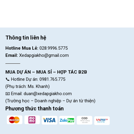
Thông tin liên hệ
Xe Đạp Địa Hình Twitter Leopard Pro sử dụng bộ líp sau 10 tầng
Hotline Mua Lẻ:
028.9996.5775
Email:
Xedapgiakho@gmail.com
Hệ thống phanh đĩa dầu Shimano
Xe Đạp Địa Hình MTB Twitter Leopard Pro 2025 trang bị phanh
MUA DỰ ÁN – MUA SỈ – HỢP TÁC B2B
đĩa dầu Shimano, loại phanh nổi tiếng về độ bền và khả năng
📞 Hotline Dự án: 0981.765.775
phanh mạnh mẽ.
(Phụ trách: Ms. Khanh)
📧 Email:
duan@xedapgiakho.com
(Trường học – Doanh nghiệp – Dự án từ thiện)
Phương thức thanh toán