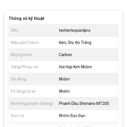
Thông số kỹ thuật
SKU
twitterleopardpro
Màu sắc/Colors
Đen, Ghi, Đỏ Trắng
Khung sườn
Carbon
Càng/Phuộc xe
Hơi Hợp Kim Nhôm
Ghi đông
Nhôm
Pô tăng/cổ xe
Nhôm
Hệ thống phanh (thắng)
Phanh Dầu Shimano MT200
Đùm xe
Nhôm Bạc Đạn