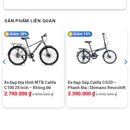
SẢN PHẨM LIÊN QUAN
Bộ tay đề 3x10s, đa đạng tốc độ, chuyển đổi linh hoạt và mượt mà
Giảm 28%
Giảm 15%
Đùi đĩa Prowheel cung cấp lực đạp mạnh mẽ, hỗ trợ
người lái dễ dàng vượt qua những đoạn đường dốc.
Líp sau thuộc dòng Sunshing đảm bảo tốc độ phản ứng
nhanh và chuyển số mượt mà, giúp bạn duy trì tốc độ tốt
trên mọi loại địa hình.
Xe Đạp Địa Hình MTB Califa
Xe Đạp Gấp Califa CG20 –
C100 24 Inch – Không Đề
Phanh Đĩa | Shimano Revoshift
2.790.000
₫
3.390.000
₫
3.890.000
₫
3.990.000
₫