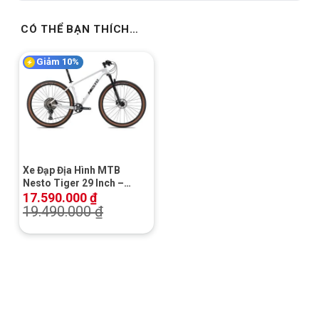
CÓ THỂ BẠN THÍCH…
Giảm 10%
Xe Đạp Địa Hình MTB
Nesto Tiger 29 Inch –
Khung Carbon | Shimano
17.590.000
₫
Deore | Phanh Dầu Giá Rẻ |
19.490.000
₫
Khuyến mãi Hot