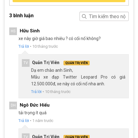
3 bình luận
Hữu Sinh
HS
xe này giờ giá bao nhiêu ? có cối nổ không?
Trả lời
•
10 tháng trước
Thiết kế tinh tế từng chi tiết, giúp chiếc xe đạp luôn nổi bật
Quản Trị Viên
TV
QUẢN TRỊ VIÊN
Dạ em chào anh Sinh,
Khi kết hợp với khung sườn Carbon nhẹ, khả năng khí động học
Mẫu xe đạp Twitter Leopard Pro có giá
của chiếc xe này không chỉ giúp người dùng tiết kiệm năng
12.500.000đ, xe này có cối nổ nha anh.
lượng khi đạp xe mà còn tăng cường sự ổn định trong các điều
Trả lời
•
10 tháng trước
kiện gió lớn hoặc địa hình dốc.
Phuộc hơi có khóa hành trình
Ngô Đức Hiếu
DH
Một trong những tính năng nổi bật khác của Xe Đạp Địa Hình
tải trọng ít quá
MTB Twitter Leopard Pro 2025 chính là hệ thống phuộc hơi cao
Trả lời
•
1 năm trước
cấp với tính năng khóa phuộc. Việc trang bị khóa phuộc giúp dễ
dàng điều chỉnh được sự ổn định khi di chuyển trên các đoàn
Quản Trị Viên
TV
QUẢN TRỊ VIÊN