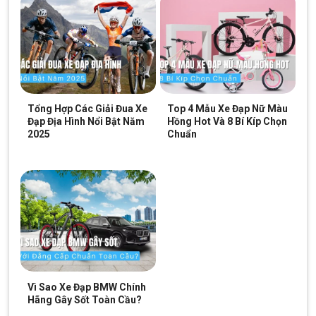
Xe Đạp Địa Hình Twitter Leopard Pro nổi bật với bộ truyền động 3×10
tốc độ
Tổng Hợp Các Giải Đua Xe
Top 4 Mẫu Xe Đạp Nữ Màu
Tay đề 3×10 tốc độ, người lái điều chỉnh tốc độ linh hoạt,
Đạp Địa Hình Nổi Bật Năm
Hồng Hot Và 8 Bí Kíp Chọn
2025
Chuẩn
phù hợp với các tình huống khác nhau, từ leo đồi cho đến
tăng tốc trên đường bằng.
Vì Sao Xe Đạp BMW Chính
Hãng Gây Sốt Toàn Cầu?