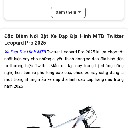
Vành xe
Nhôm hai lớp 2CM
Xem thêm
Lốp xe
MAXXIS 27.5
Tay đề
Retrospec & L-TWOO A7
Đặc Điểm Nổi Bật Xe Đạp Địa Hình MTB
Twitter
Tăng tốc trước (Gạt
Retrospec
Leopard Pro 2025
đĩa)
Xe Đạp Địa Hình MTB
Twitter Leopard Pro 2025 là lựa chọn tốt
Tăng tốc sau (Gạt líp)
L-TWOO A7
nhất hiện nay cho những ai yêu thích dòng xe đạp địa hình đến
từ thương hiệu Twitter. Mẫu xe đạp này trang bị những công
Đùi đĩa
Rỗng nhôm bạc đạn Prowheel
nghệ tiên tiến và phụ tùng cao cấp, chiếc xe này xứng đáng là
một trong những mẫu xe đạp địa hình cao cấp hàng đầu trong
Dĩa
3 Tầng
năm 2025.
Líp
Sunshine 10S
Sên (xích)
KMC
Kích thước
15 - 17 inch