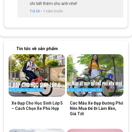
chi tiết thêm cho anh nhé!
Khi đối diện với địa hình gồ ghề
: Hệ thống phuộc hơi
Trả lời
•
1 năm trước
hoạt động tối đa, giúp hấp thụ các chấn động từ mặt đường,
mang lại cảm giác lái êm ái và an toàn.
Groupset Retrospec kết hợp L-twoo A7 3x10S
Xe Đạp Địa Hình MTB Twitter Leopard Pro 2025 sở hữu hệ
thống groupset
Retrospec
kết hợp với L-twoo A7, tạo nên một
Tin tức về sản phẩm
trong những hệ thống truyền động mạnh mẽ và mượt mà nhất
hiện nay.
Xe Đạp Cho Học Sinh Lớp 5
Các Mẫu Xe Đạp Đường Phố
– Cách Chọn Xe Phù Hợp
Nên Mua Để Đi Làm Bền,
Giá Tốt