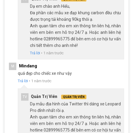
đường khác nhau
Dạ em chào anh Hiếu,
Đa phần các mẫu xe đạp khung carbon đều chịu
được trọng tải khoảng 90kg thôi ạ.
Anh quan tâm cho em xin thông tin liên hệ, nhân
viên em bên em hỗ trợ 24/7 ạ. Hoặc anh liên hệ
hotline 02899965775 để bên em có cơ hội tư vấn
chi tiết thêm cho anh nhé!
Trả lời
•
1 năm trước
Mindang
M
quá đẹp cho chiếc xe như vậy
Trả lời
•
1 năm trước
Quản Trị Viên
TV
QUẢN TRỊ VIÊN
Xe Đạp Địa Hình Twitter Leopard Pro sử dụng loại phuộc hơi có khóa
Dạ mẫu địa hình của Twitter thì dáng xe Leopard
phuộc trên ghi đông
Pro đỉnh nhất rồi ạ.
Anh quan tâm cho em xin thông tin liên hệ, nhân
viên em bên em hỗ trợ 24/7 ạ. Hoặc anh liên hệ
Khi đi trên địa hình phẳng
: Bạn có thể khóa phuộc lại
hotline 02899965775 để bên em có cơ hội tư vấn
để xe không bị lún, giúp tiết kiệm sức lực khi đạp.