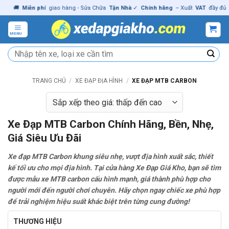
Skip

Miễn phí
giao hàng - Sửa Chữa
Tận Nhà
✓
Chính hãng
– Xuất
VAT
đầy đủ
|

to
content
MENU
Tìm
kiếm:
TRANG CHỦ
/
XE ĐẠP ĐỊA HÌNH
/
XE ĐẠP MTB CARBON
Xe Đạp MTB Carbon Chính Hãng, Bền, Nhẹ,
Giá Siêu Ưu Đãi
Xe đạp MTB Carbon khung siêu nhẹ, vượt địa hình xuất sắc, thiết
kế tối ưu cho mọi địa hình. Tại cửa hàng Xe Đạp Giá Kho, bạn sẽ tìm
được mẫu xe MTB carbon cấu hình mạnh, giá thành phù hợp cho
người mới đến người chơi chuyên. Hãy chọn ngay chiếc xe phù hợp
để trải nghiệm hiệu suất khác biệt trên từng cung đường!
THƯƠNG HIỆU