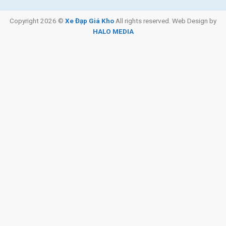
nghiệm đạp xe, cảm giác lái có sự khác biệt rõ rệt khi chạy địa
Copyright 2026 ©
Xe Đạp Giá Kho
All rights reserved. Web Design by
hình.
HALO MEDIA
Trọng lượng nhẹ tạo lợi thế leo dốc, vào cua
Trọng lượng khung xe carbon thường nhẹ hơn khoảng 25 – 40%
so với khung nhôm. Điều này tạo lợi thế cho người lái:
Leo dốc nhanh và ít hao sức
Xử lý góc cua dễ dàng
Tăng tốc linh hoạt khi cần vượt chướng ngại hoặc tăng lực
đạp