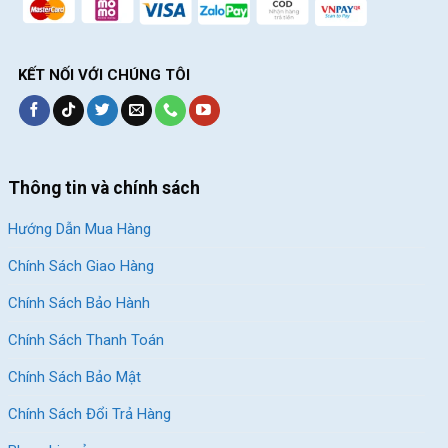
trọng lượng nhẹ nhất và độ cứng rất cao. Thường xuất hiện ở
các dòng xe MTB cao cấp
Đa số những người chơi xe MTB chuyên đều thích carbon UD, vì
KẾT NỐI VỚI CHÚNG TÔI
nó nhẹ và phản hồi lực tốt.
Cấu trúc khung carbon và khả năng chịu lực trên địa hình
Khung xe đạp MTB carbon được cấu tạo từ các lớp sợi xếp
chồng theo nhiều hướng khác nhau, ép lại bằng nhựa epoxy ở
Thông tin và chính sách
nhiệt độ cao.
Hướng Dẫn Mua Hàng
Chính Sách Giao Hàng
Chính Sách Bảo Hành
Chính Sách Thanh Toán
Chính Sách Bảo Mật
Chính Sách Đổi Trả Hàng