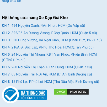
Blog chia sẻ
Hệ thống cửa hàng Xe Đạp Giá Kho
Khung xe đạp địa hình bằng carbon cho ai thích nhẹ và thoải mái
CH 1:
494 Nguyễn Oanh, P.An Nhơn, HCM (Gò Vấp cũ)
Điều này giúp khung xe carbon có:
CH 2:
322/36 An Dương Vương, P.Chợ Quán, HCM (Quận 5 cũ)
Độ cứng xoắn cao:
giúp xe di chuyển ổn định khi leo dốc
CH 3:
330 Hùng Vương, Xã Ngãi Giao, HCM (Châu Đức, BRVT cũ)
hoặc tăng tốc
CH 4:
216A Đ. Độc Lập, P.Phú Thọ Hòa, HCM(Q.Tân Phú cũ)
Khả năng chịu lực tốt:
hạn chế bị biến dạng khi đi địa hình
CH 5:
24 Nguyễn Thị Nhung, KĐT Vạn Phúc, P.Hiệp Bình, HCM
gồ ghề
(Q.Thủ Đức cũ)
Độ đàn hồi linh hoạt:
tăng khả năng hấp thụ chấn động
CH 6:
268 Nguyễn Thị Thập, P.Tân Hưng, HCM (Quận 7 cũ)
Nhờ cấu trúc tối ưu, xe đạp MTB carbon hoàn toàn có khả năng
CH 7:
05 Nguyễn Trãi, P.Dĩ An, HCM (Dĩ An, Bình Dương cũ)
chịu lực tốt, vận hành chắc chắn trên những cung đường kỹ
CH 8:
15 Phú Lợi, P.Phú Lợi, HCM (Thủ Dầu Một, Bình Dương cũ)
thuật khó.
Ưu Điểm Khi Chọn Xe Đạp MTB Carbon Cho Địa
Hình Phức Tạp
Dòng xe đạp MTB carbon mang đến cho người dùng trải