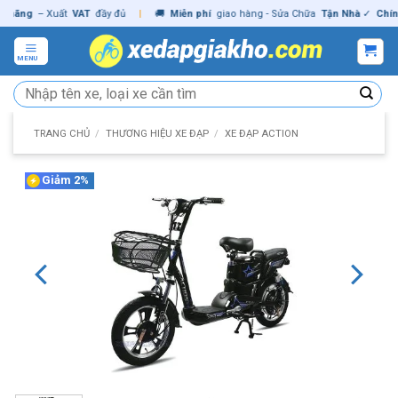
Skip
ng
– Xuất
VAT
đầy đủ
|
🚚
Miễn phí
giao hàng - Sửa Chữa
Tận Nhà
✓
Chính hã
to
content
MENU
Tìm
kiếm:
TRANG CHỦ
/
THƯƠNG HIỆU XE ĐẠP
/
XE ĐẠP ACTION
Giảm 2%