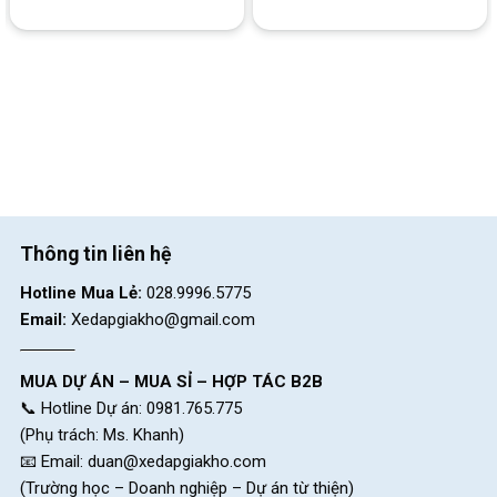
Thông tin liên hệ
Hotline Mua Lẻ:
028.9996.5775
Yên của Xe Đạp Điện Action AC 10-16 16 Inch
Email:
Xedapgiakho@gmail.com
Rổ xe rộng rãi, chỗ để chân thoải mái
MUA DỰ ÁN – MUA SỈ – HỢP TÁC B2B
Để đảm bảo sự thoải mái và an toàn khi lái, xe được trang bị rổ
📞 Hotline Dự án: 0981.765.775
trước kích thước lớn, thuận tiện cho việc chứa đồ cá nhân khi di
(Phụ trách: Ms. Khanh)
chuyển. Khu vực để chân được thiết kế rộng thoáng, có các
📧 Email:
duan@xedapgiakho.com
đường vân chống trượt vừa tăng tính thẩm mỹ, vừa đảm bảo an
(Trường học – Doanh nghiệp – Dự án từ thiện)