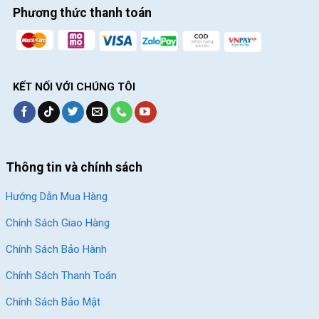
toàn khi sử dụng. Ngoài ra, thiết kế này giúp hạn chế đọng nước
Phương thức thanh toán
khi trời mưa và dễ dàng vệ sinh sau mỗi chuyến đi.
KẾT NỐI VỚI CHÚNG TÔI
Thông tin và chính sách
Hướng Dẫn Mua Hàng
Chính Sách Giao Hàng
Chính Sách Bảo Hành
Nơi để chân rộng rãi, thoải mái
Chính Sách Thanh Toán
Kết Luận
Chính Sách Bảo Mật
Xe Đạp Điện 16 Inch Action AC10-16 nổi bật với thiết kế hiện