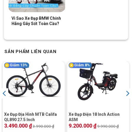
Vì Sao Xe Đạp BMW Chính
Hãng Gây Sốt Toàn Cầu?
SẢN PHẨM LIÊN QUAN
Tích hợp ổ khóa chống trộm thông minh
Giảm 13%
Giảm 8%
Đệm bọc da dày cao cấp
Cả yên trước và sau đều được trang bị lớp đệm bọc da dày
dặn, mang đến cảm giác êm ái và dễ chịu trong suốt hành trình.
Thiết kế đơn giản mà tinh tế giúp người lái và người ngồi sau
đều cảm nhận được sự thoải mái, ngay cả khi di chuyển đường
Xe Đạp Địa Hình MTB Califa
Xe Đạp Điện 18 Inch Action
dài.
QL890 27.5 Inch
ASM
3.490.000
₫
9.200.000
₫
3.990.000
₫
9.990.000
₫