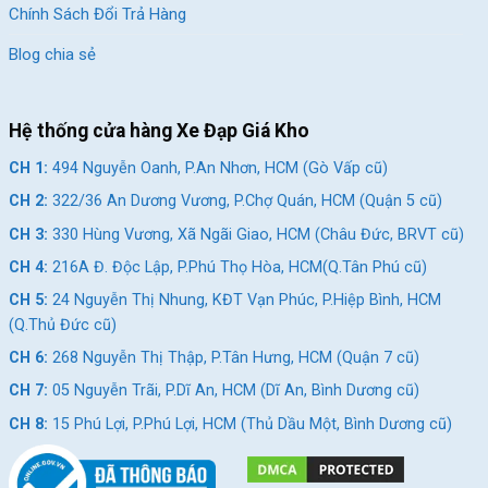
Chính Sách Đổi Trả Hàng
đại, khung sườn chắc chắn và động cơ vận hành mạnh mẽ. Nếu
bạn đang tìm một chiếc xe điện nhỏ gọn, bền bỉ và đầy đủ tiện
Blog chia sẻ
nghi, đây chính là lựa chọn đáng cân nhắc. Đừng chần chừ, đến
ngay Xe Đạp Giá Kho hoặc liên hệ Hotline 028 9996 5775 hàng
ngàn
ưu đãi
đang chờ bạn!
Hệ thống cửa hàng Xe Đạp Giá Kho
SKU:
AC10-16-XD
CH 1:
494 Nguyễn Oanh, P.An Nhơn, HCM (Gò Vấp cũ)
CH 2:
322/36 An Dương Vương, P.Chợ Quán, HCM (Quận 5 cũ)
CH 3:
330 Hùng Vương, Xã Ngãi Giao, HCM (Châu Đức, BRVT cũ)
CH 4:
216A Đ. Độc Lập, P.Phú Thọ Hòa, HCM(Q.Tân Phú cũ)
CH 5:
24 Nguyễn Thị Nhung, KĐT Vạn Phúc, P.Hiệp Bình, HCM
(Q.Thủ Đức cũ)
CH 6:
268 Nguyễn Thị Thập, P.Tân Hưng, HCM (Quận 7 cũ)
CH 7:
05 Nguyễn Trãi, P.Dĩ An, HCM (Dĩ An, Bình Dương cũ)
CH 8:
15 Phú Lợi, P.Phú Lợi, HCM (Thủ Dầu Một, Bình Dương cũ)