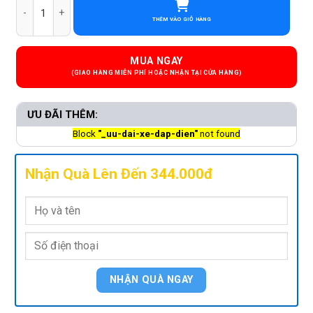
THÊM VÀO GIỎ HÀNG
MUA NGAY
ƯU ĐÃI THÊM:
Block
"_uu-dai-xe-dap-dien"
not found
Nhận Quà Lên Đến 344.000đ