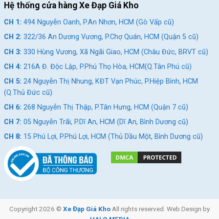
Hệ thống cửa hàng Xe Đạp Giá Kho
CH 1:
494 Nguyễn Oanh, P.An Nhơn, HCM (Gò Vấp cũ)
CH 2:
322/36 An Dương Vương, P.Chợ Quán, HCM (Quận 5 cũ)
CH 3:
330 Hùng Vương, Xã Ngãi Giao, HCM (Châu Đức, BRVT cũ)
CH 4:
216A Đ. Độc Lập, P.Phú Thọ Hòa, HCM(Q.Tân Phú cũ)
CH 5:
24 Nguyễn Thị Nhung, KĐT Vạn Phúc, P.Hiệp Bình, HCM
(Q.Thủ Đức cũ)
CH 6:
268 Nguyễn Thị Thập, P.Tân Hưng, HCM (Quận 7 cũ)
CH 7:
05 Nguyễn Trãi, P.Dĩ An, HCM (Dĩ An, Bình Dương cũ)
CH 8:
15 Phú Lợi, P.Phú Lợi, HCM (Thủ Dầu Một, Bình Dương cũ)
Copyright 2026 ©
Xe Đạp Giá Kho
All rights reserved. Web Design by
HALO MEDIA