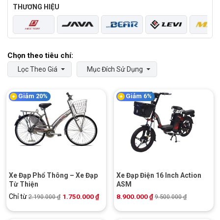
THƯƠNG HIỆU
Lọc Theo Giá
Mục Đích Sử Dụng
Giảm 20%
Giảm 6%
Xe Đạp Phổ Thông – Xe Đạp
Xe Đạp Điện 16 Inch Action
Từ Thiện
ASM
Chỉ từ
1.750.000
₫
8.900.000
₫
2.190.000
₫
9.500.000
₫