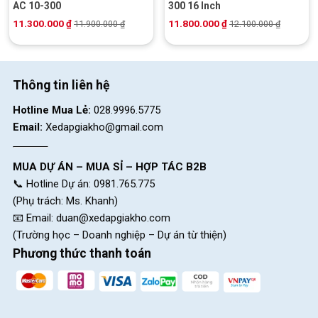
AC 10-300
300 16 Inch
11.300.000
₫
11.800.000
₫
11.900.000
₫
12.100.000
₫
Thông tin liên hệ
Hotline Mua Lẻ:
028.9996.5775
Email:
Xedapgiakho@gmail.com
MUA DỰ ÁN – MUA SỈ – HỢP TÁC B2B
📞 Hotline Dự án: 0981.765.775
(Phụ trách: Ms. Khanh)
📧 Email:
duan@xedapgiakho.com
(Trường học – Doanh nghiệp – Dự án từ thiện)
Phương thức thanh toán