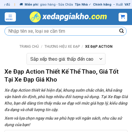
Skip
ủ
|
🚚
Miễn phí
giao hàng - Sửa Chữa
Tận Nhà
✓
Chính hãng
– Xuất
VAT
đầy đ
to
content
MENU
Tìm
kiếm:
TRANG CHỦ
/
THƯƠNG HIỆU XE ĐẠP
/
XE ĐẠP ACTION
Xe Đạp Action Thiết Kế Thể Thao, Giá Tốt
Tại Xe Đạp Giá Kho
Xe đạp Action thiết kế hiện đại, khung sườn chắc chắn, khả năng
vận hành ổn định, phù hợp nhiều đối tượng sử dụng. Tại Xe Đạp Giá
Kho, bạn dễ dàng tìm thấy mẫu xe đạp với mức giá hợp lý, kiểu dáng
đa dạng và chất lượng tin cậy.
Xem và lựa chọn ngay mẫu xe phù hợp với ngân sách, nhu cầu sử
dụng của bạn!