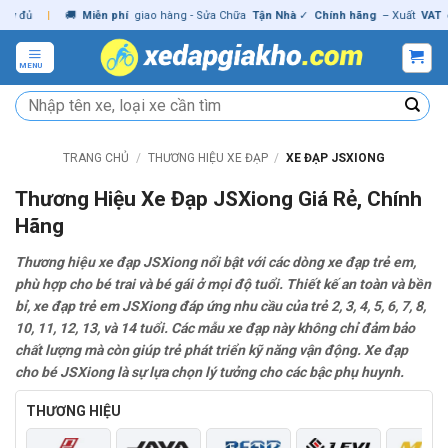
Skip
ủ
|
🚚
Miễn phí
giao hàng - Sửa Chữa
Tận Nhà
✓
Chính hãng
– Xuất
VAT
đầy đ
to
content
MENU
Tìm
kiếm:
TRANG CHỦ
/
THƯƠNG HIỆU XE ĐẠP
/
XE ĐẠP JSXIONG
Thương Hiệu Xe Đạp JSXiong Giá Rẻ, Chính
Hãng
Thương hiệu xe đạp JSXiong nổi bật với các dòng xe đạp trẻ em,
phù hợp cho bé trai và bé gái ở mọi độ tuổi. Thiết kế an toàn và bền
bỉ, xe đạp trẻ em JSXiong đáp ứng nhu cầu của trẻ 2, 3, 4, 5, 6, 7, 8,
10, 11, 12, 13, và 14 tuổi. Các mẫu xe đạp này không chỉ đảm bảo
chất lượng mà còn giúp trẻ phát triển kỹ năng vận động. Xe đạp
cho bé JSXiong là sự lựa chọn lý tưởng cho các bậc phụ huynh.
THƯƠNG HIỆU