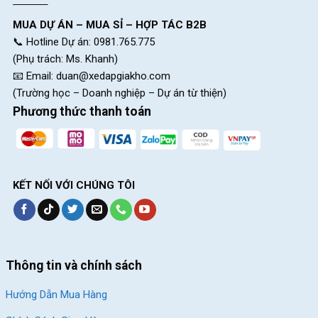
JsXiong được thành lập với sứ mệnh mang lại niềm vui và an
MUA DỰ ÁN – MUA SỈ – HỢP TÁC B2B
toàn cho trẻ em khi sử dụng xe đạp. Qua nhiều năm phát triển,
📞 Hotline Dự án: 0981.765.775
thương hiệu này đã không ngừng cải tiến và đa dạng hóa các
(Phụ trách: Ms. Khanh)
sản phẩm của mình để đáp ứng nhu cầu ngày càng cao của
📧 Email:
duan@xedapgiakho.com
người tiêu dùng. Từ những chiếc xe đạp dành cho bé mới tập đi
(Trường học – Doanh nghiệp – Dự án từ thiện)
đến những mẫu xe đạp thể thao cho trẻ lớn hơn, JsXiong đều
Phương thức thanh toán
chú trọng đến chất lượng, độ an toàn và thiết kế bắt mắt.
KẾT NỐI VỚI CHÚNG TÔI
Thông tin và chính sách
Hướng Dẫn Mua Hàng