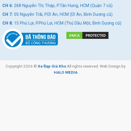
CH 6:
268 Nguyễn Thị Thập, P.Tân Hưng, HCM (Quận 7 cũ)
để giúp bé trai làm quen với việc đạp xe một cách dễ dàng và
an toàn. Khung xe nhẹ, tay lái và yên xe có thể điều chỉnh giúp
CH 7:
05 Nguyễn Trãi, P.Dĩ An, HCM (Dĩ An, Bình Dương cũ)
bé có thể sử dụng trong một thời gian dài khi bé lớn lên.
CH 8:
15 Phú Lợi, P.Phú Lợi, HCM (Thủ Dầu Một, Bình Dương cũ)
Copyright 2026 ©
Xe Đạp Giá Kho
All rights reserved. Web Design by
HALO MEDIA
Xe Đạp Trẻ Em JsXiong 2301 Hiphop 12 Inch – Phanh Gôm |
Khung Thép
Xe Đạp Thể Thao