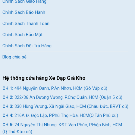
Chính Sách Giao Hàng
Mẫu mã đa dạng phù hợp với nhiều lứa tuổi của các bé
Chính Sách Bảo Hành
Chất Lượng Và Độ An Toàn
Chính Sách Thanh Toán
Một trong những lý do chính khiến JsXiong được các bậc phụ
Chính Sách Bảo Mật
huynh tin dùng chính là chất lượng và độ an toàn của sản phẩm.
Mỗi chiếc xe đạp JsXiong đều được kiểm tra kỹ lưỡng trước khi
Chính Sách Đổi Trả Hàng
xuất xưởng, đảm bảo rằng chúng đáp ứng các tiêu chuẩn an
Blog chia sẻ
toàn nghiêm ngặt. Khung xe được làm từ vật liệu chắc chắn,
các chi tiết như phanh, bánh xe, tay lái đều được thiết kế để
mang lại sự ổn định và an toàn tối đa cho trẻ em.
Hệ thống cửa hàng Xe Đạp Giá Kho
Các Mẫu Xe Đạp JsXiong
CH 1:
494 Nguyễn Oanh, P.An Nhơn, HCM (Gò Vấp cũ)
Xe Đạp Cho Bé Trai
CH 2:
322/36 An Dương Vương, P.Chợ Quán, HCM (Quận 5 cũ)
JsXiong cung cấp nhiều mẫu xe đạp đa dạng dành cho bé trai,
CH 3:
330 Hùng Vương, Xã Ngãi Giao, HCM (Châu Đức, BRVT cũ)
từ những chiếc xe đạp tập đi cho đến những mẫu xe đạp thể
thao phù hợp với các bé lớn hơn.
CH 4:
216A Đ. Độc Lập, P.Phú Thọ Hòa, HCM(Q.Tân Phú cũ)
CH 5:
24 Nguyễn Thị Nhung, KĐT Vạn Phúc, P.Hiệp Bình, HCM
Xe Đạp Tập Đi
(Q.Thủ Đức cũ)
Những chiếc xe đạp tập đi của JsXiong được thiết kế đặc biệt