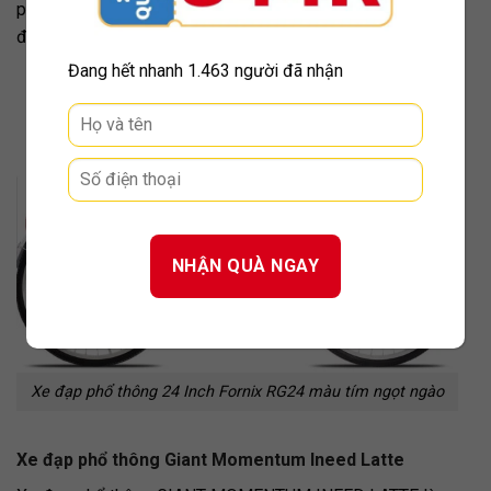
phong cách thể thao cá tính, chắc chắn sẽ là người bạn
đồng hành tuyệt vời cho các bé.
Đang hết nhanh
1.463 người đã nhận
Xe đạp phổ thông 24 Inch Fornix RG24 màu tím ngọt ngào
Xe đạp phổ thông Giant Momentum Ineed Latte