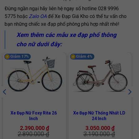
Đừng ngần ngại hãy liên hệ ngay số hotline 028 9996
5775 hoặc
Zalo OA
để Xe Đạp Giá Kho có thể tư vấn cho
bạn những chiếc xe đạp phổ phông phù hợp nhất nhé!
Xem thêm các mẫu xe đạp phổ thông
cho nữ dưới đây:
Giảm 17%
Giảm 4%
Xe Đạp Nữ Foxy Rita 26
Xe Đạp Nữ Thống Nhất LD
Inch
24 Inch
2.390.000
₫
3.050.000
₫
2.890.000
₫
3.190.000
₫