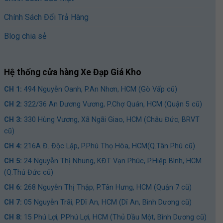
Chính Sách Đổi Trả Hàng
Blog chia sẻ
Hệ thống cửa hàng Xe Đạp Giá Kho
CH 1:
494 Nguyễn Oanh, P.An Nhơn, HCM (Gò Vấp cũ)
CH 2:
322/36 An Dương Vương, P.Chợ Quán, HCM (Quận 5 cũ)
CH 3:
330 Hùng Vương, Xã Ngãi Giao, HCM (Châu Đức, BRVT
cũ)
CH 4:
216A Đ. Độc Lập, P.Phú Thọ Hòa, HCM(Q.Tân Phú cũ)
CH 5:
24 Nguyễn Thị Nhung, KĐT Vạn Phúc, P.Hiệp Bình, HCM
(Q.Thủ Đức cũ)
CH 6:
268 Nguyễn Thị Thập, P.Tân Hưng, HCM (Quận 7 cũ)
CH 7:
05 Nguyễn Trãi, P.Dĩ An, HCM (Dĩ An, Bình Dương cũ)
CH 8:
15 Phú Lợi, P.Phú Lợi, HCM (Thủ Dầu Một, Bình Dương cũ)