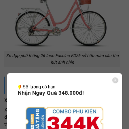
Xe đạp phổ thông 26 Inch Fascino FD26 sở hữu màu sắc thu
hút ánh nhìn
Xem thêm:
Các mẫu xe đạp phổ thông
X
Số lượng có hạn
dưới 3 triệu
Nhận Ngay Quà 348.000đ!
Xe đạp phổ thông 24 Inch Fornix RG24
Xe đạp phổ thông FORNIX RG24 là dòng xe Cao cấp
được sản xuất theo tiêu chuẩn Châu Âu, với khung hợp kim
thép siêu bền, được trang trí với màu sắc bắt mắt, thiết kế