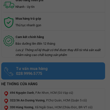
Giao hàng miễn phí
Nhanh - Uy tín
Mua hàng trả góp
Thủ tục nhanh gọn
Cam kết chính hãng
Bảo dưỡng lên đến 12 tháng
Lưu ý: Thông số kỹ thuật có thể được thay đổi từ nhà sản xuất
nhằm nâng cao chất lượng sản phẩm
Tư vấn mua hàng
028.9996.5775
HỆ THỐNG CỬA HÀNG
494 Nguyễn Oanh
, P.An Nhơn, HCM (Gò Vập cũ)
322/36 An Dương Vương
, P.Chợ Quán, HCM (Quận 5 cũ)
330 Hùng Vương
, Xã Ngãi Giao, HCM (Châu Đức, BR-VT cũ)