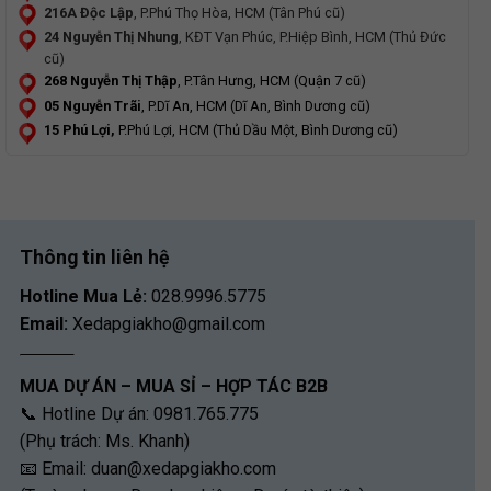
216A Độc Lập
, P.Phú Thọ Hòa, HCM (Tân Phú cũ)
24 Nguyễn Thị Nhung
, KĐT Vạn Phúc, P.Hiệp Bình, HCM (Thủ Đức
cũ)
268 Nguyễn Thị Thập
, P.Tân Hưng, HCM (Quận 7 cũ)
05 Nguyễn Trãi
, P.Dĩ An, HCM (Dĩ An, Bình Dương cũ)
15 Phú Lợi,
P.Phú Lợi, HCM (Thủ Dầu Một, Bình Dương cũ)
Thông tin liên hệ
Hotline Mua Lẻ:
028.9996.5775
Email:
Xedapgiakho@gmail.com
MUA DỰ ÁN – MUA SỈ – HỢP TÁC B2B
📞 Hotline Dự án: 0981.765.775
(Phụ trách: Ms. Khanh)
📧 Email:
duan@xedapgiakho.com