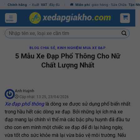
Skip
ính hãng
– Xuất
VAT
đầy đủ
|
🚚
Miễn phí
giao hàng - Sửa Chữa
Tận Nhà
✓
Ch
to
content
MENU
Tìm
kiếm:
BLOG CHIA SẺ
,
KINH NGHIỆM MUA XE ĐẠP
5 Mẫu Xe Đạp Phổ Thông Cho Nữ
Chất Lượng Nhất
Anh Huỳnh
Cập nhật: 13:25, 23/04/2026
Xe đạp phổ thông
là dòng xe được sử dụng phổ biến nhất
trong hầu hết các dòng xe đạp. Bởi những lợi ích mà xe
đạp mang lại chính vì thế mà các bậc phụ huynh đã đầu tư
cho con em mình một chiếc xe đạp để đi lại hằng ngày,
vừa tốt cho sức khỏe mà lại vừa bảo vệ môi trường. Nếu