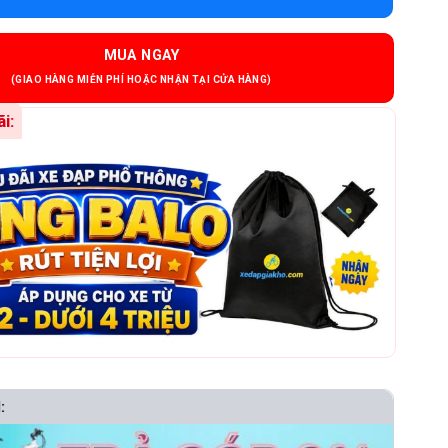
MUA NGAY
i:
: