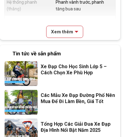
Hệ thống phanh
Phanh vành trước, phanh
(thắng)
tăng bua sau
Đùm xe
Hợp kim nhôm, Bi côn, 36H
Xem thêm
Vành xe
Hợp kim nhôm
Lốp xe
26x1.75
Tin tức về sản phẩm
Đùi đĩa
Hợp Kim Nhôm , cốt vuông, bi
Xe Đạp Cho Học Sinh Lớp 5 –
côn
Cách Chọn Xe Phù Hợp
Dĩa
1 Tầng
Líp
1 Tầng
Các Mẫu Xe Đạp Đường Phố Nên
Mua Để Đi Làm Bền, Giá Tốt
Kích thước
26 inch
Trọng lượng xe
17kg
Tổng Hợp Các Giải Đua Xe Đạp
Địa Hình Nổi Bật Năm 2025
Chiều cao phù hợp
150cm-165cm