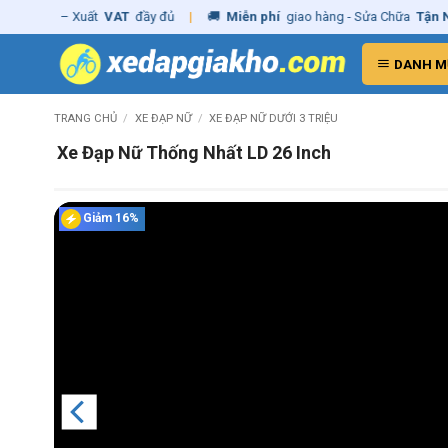
Skip
g
– Xuất
VAT
đầy đủ
|
🚚
Miễn phí
giao hàng - Sửa Chữa
Tận Nhà
✓
C
to
content
DANH M
TRANG CHỦ
/
XE ĐẠP NỮ
/
XE ĐẠP NỮ DƯỚI 3 TRIỆU
Xe Đạp Nữ Thống Nhất LD 26 Inch
Giảm 16%