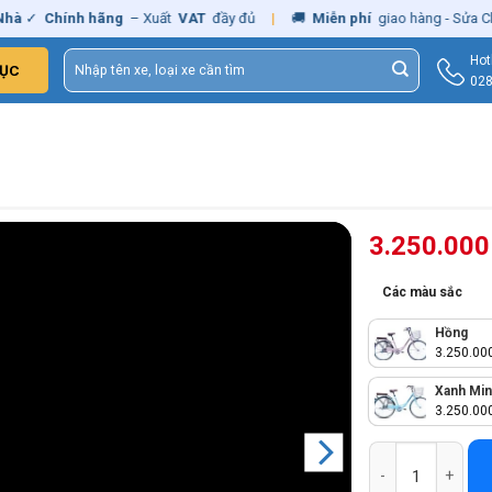
hính hãng
– Xuất
VAT
đầy đủ
|
🚚
Miễn phí
giao hàng - Sửa Chữa
Tận
Tìm
Hot
ỤC
kiếm:
028
3.250.00
Các màu sắc
Hồng
3.250.00
Xanh Min
3.250.00
Xe Đạp Nữ Thống 