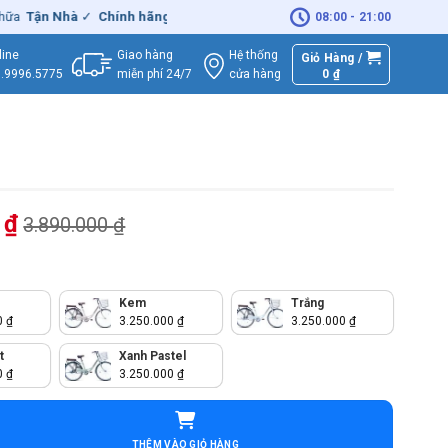
 Nhà
✓
Chính hãng
– Xuất
VAT
đầy đủ
|
🚚
Miễn phí
giao hàng - Sửa
08:00 - 21:00
Giao hàng
Hệ thống
line
Giỏ Hàng /
miễn phí 24/7
0
₫
cửa hàng
.9996.5775
0
₫
3.890.000
₫
Kem
Trắng
0
₫
3.250.000
₫
3.250.000
₫
t
Xanh Pastel
0
₫
3.250.000
₫
Nhất LD 26 Inch số lượng
THÊM VÀO GIỎ HÀNG