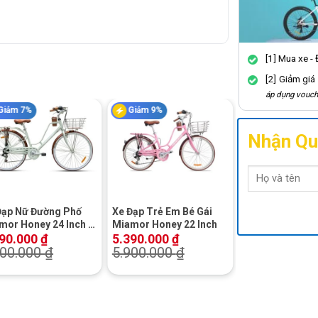
[1] Mua xe -
[2] Giảm giá
áp dụng vouch
Giảm 7%
Giảm 9%
Nhận Qu
+
Đạp Nữ Đường Phố
Xe Đạp Trẻ Em Bé Gái
mor Honey 24 Inch –
Miamor Honey 22 Inch
h
590.000
₫
5.390.000
₫
000.000
₫
5.900.000
₫