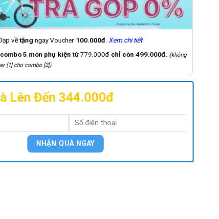
 Đạp về
tặng
ngay Voucher
100.000đ
.
Xem chi tiết
combo 5 món phụ kiện
từ 779.000đ
chỉ còn 499.000đ.
(không
er [1] cho combo [2])
à Lên Đến 344.000đ