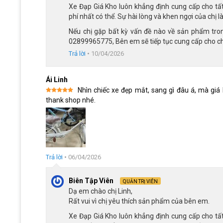
Xe Đạp Giá Kho luôn khẳng định cung cấp cho tấ
phí nhất có thể. Sự hài lòng và khen ngợi của chị 
Nếu chị gặp bất kỳ vấn đề nào về sản phẩm trong
02899965775, Bên em sẽ tiếp tục cung cấp cho chị
Trả lời
•
10/04/2026
Ái Linh
Nhìn chiếc xe đẹp mắt, sang gì đâu á, mà giá
Được xếp
thank shop nhé.
hạng
5
5
sao
Trả lời
•
06/04/2026
Biên Tập Viên
QUẢN TRỊ VIÊN
Dạ em chào chị Linh,
Rất vui vì chị yêu thích sản phẩm của bên em.
Xe Đạp Giá Kho luôn khẳng định cung cấp cho tấ