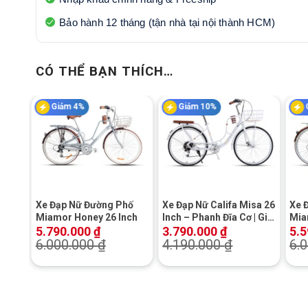
Bảo hành 12 tháng (tận nhà tại nội thành HCM)
CÓ THỂ BẠN THÍCH…
Giảm 4%
Giảm 10%
+
+
+
Xe Đạp Nữ Đường Phố
Xe Đạp Nữ Califa Misa 26
Xe 
Miamor Honey 26 Inch
Inch – Phanh Đĩa Cơ | Giá
Mia
Rẻ | Khuyến Mãi Hot
Xan
5.790.000
₫
3.790.000
₫
5.
6.000.000
₫
4.190.000
₫
6.