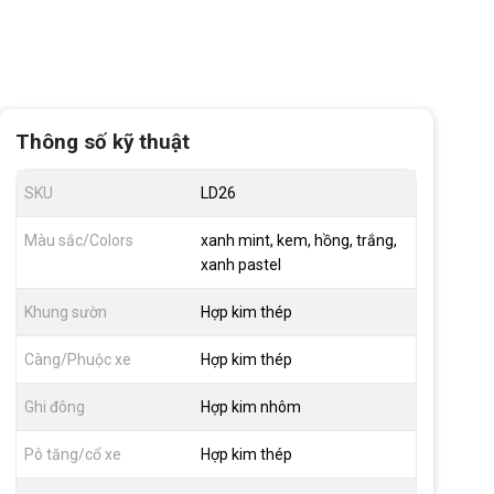
Thông số kỹ thuật
SKU
LD26
Màu sắc/Colors
xanh mint, kem, hồng, trắng,
xanh pastel
Khung sườn
Hợp kim thép
Càng/Phuộc xe
Hợp kim thép
Ghi đông
Hợp kim nhôm
Pô tăng/cổ xe
Hợp kim thép