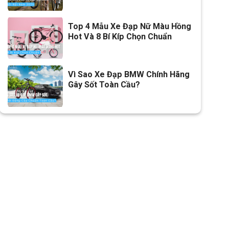
Lưu ý
Thông số kỹ thuật có thể sẽ
Top 4 Mẫu Xe Đạp Nữ Màu Hồng
được thay đổi từ nhà sản xuất
Hot Và 8 Bí Kíp Chọn Chuẩn
nhằm nâng cao chất lượng
sản phẩm
Vì Sao Xe Đạp BMW Chính Hãng
Gây Sốt Toàn Cầu?