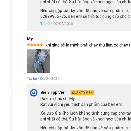
phí nhất có thể. Sự hài lòng và khen ngợi của chị 
Nếu chị gặp bất kỳ vấn đề nào về sản phẩm trong
02899965775, Bên em sẽ tiếp tục cung cấp cho chị
Trả lời
•
07/04/2026
Ghi đông chữ U đơn giản
My
khi giao tới là mình phải chạy thử liền, xe chạy
Được xếp
Hệ thống phanh an toàn, kiểm soát tối ưu
hạng
5
5
sao
Xe đạp nữ Thống Nhất LD 26 inch được trang bị phanh vàn
phanh an toàn và hiệu quả. Phanh vành trước cho phản hồi
gấp. Trong khi đó, phanh tăng bua sau có thiết kế kín, hoạt
Trả lời
•
06/04/2026
lại cảm giác phanh êm và bền bỉ. Sự kết hợp này giúp xe vận
Biên Tập Viên
QUẢN TRỊ VIÊN
Dạ em chào chị My,
Rất vui vì chị yêu thích sản phẩm của bên em.
Xe Đạp Giá Kho luôn khẳng định cung cấp cho tấ
phí nhất có thể. Sự hài lòng và khen ngợi của chị 
Nếu chị gặp bất kỳ vấn đề nào về sản phẩm trong