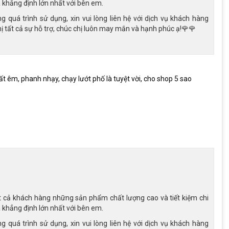
là khẳng định lớn nhất với bên em.
 quá trình sử dụng, xin vui lòng liên hệ với dịch vụ khách hàng
 tất cả sự hỗ trợ, chúc chị luôn may mắn và hạnh phúc ạ!🌹🌹
 của xe đạp nữ Thống Nhất LD
 rất êm, phanh nhạy, chạy lướt phố là tuyệt vời, cho shop 5 sao
h ở bánh trước và phanh tăng bua ở bánh sau, tạo nên hệ thống
 nhanh, giúp người lái dễ dàng kiểm soát tốc độ khi cần phanh
 động ổn định và ít bị ảnh hưởng bởi thời tiết hay bụi bẩn, mang
 hành an toàn, phù hợp với nhiều điều kiện di chuyển khác nhau.
t cả khách hàng những sản phẩm chất lượng cao và tiết kiệm chi
là khẳng định lớn nhất với bên em.
 quá trình sử dụng, xin vui lòng liên hệ với dịch vụ khách hàng