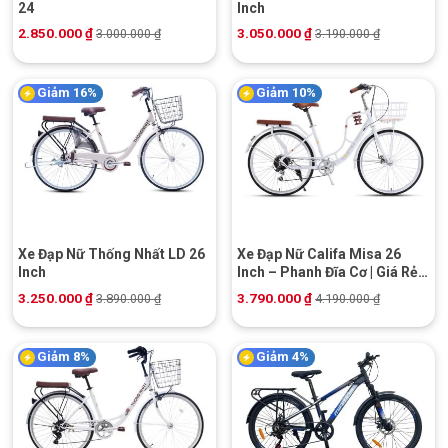
24
Inch
2.850.000
₫
3.050.000
₫
3.000.000
₫
3.190.000
₫
Giảm 16%
Giảm 10%
Xe Đạp Nữ Thống Nhất LD 26
Xe Đạp Nữ Califa Misa 26
Inch
Inch – Phanh Đĩa Cơ | Giá Rẻ |
Khuyến Mãi Hot
3.250.000
₫
3.790.000
₫
3.890.000
₫
4.190.000
₫
Giảm 8%
Giảm 4%