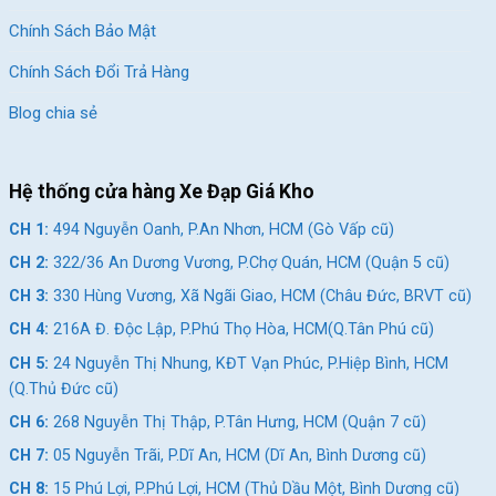
Chính Sách Bảo Mật
Chính Sách Đổi Trả Hàng
Blog chia sẻ
Hệ thống cửa hàng Xe Đạp Giá Kho
CH 1:
494 Nguyễn Oanh, P.An Nhơn, HCM (Gò Vấp cũ)
CH 2:
322/36 An Dương Vương, P.Chợ Quán, HCM (Quận 5 cũ)
CH 3:
330 Hùng Vương, Xã Ngãi Giao, HCM (Châu Đức, BRVT cũ)
CH 4:
216A Đ. Độc Lập, P.Phú Thọ Hòa, HCM(Q.Tân Phú cũ)
CH 5:
24 Nguyễn Thị Nhung, KĐT Vạn Phúc, P.Hiệp Bình, HCM
(Q.Thủ Đức cũ)
CH 6:
268 Nguyễn Thị Thập, P.Tân Hưng, HCM (Quận 7 cũ)
CH 7:
05 Nguyễn Trãi, P.Dĩ An, HCM (Dĩ An, Bình Dương cũ)
CH 8:
15 Phú Lợi, P.Phú Lợi, HCM (Thủ Dầu Một, Bình Dương cũ)