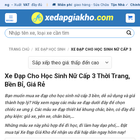
Skip
– Xuất
VAT
đầy đủ
|
🚚
Miễn phí
giao hàng - Sửa Chữa
Tận Nhà
✓
Chính hãng
to
content
MENU
Tìm
kiếm:
TRANG CHỦ
/
XE ĐẠP HỌC SINH
/
XE ĐẠP CHO HỌC SINH NỮ CẤP 3
Xe Đạp Cho Học Sinh Nữ Cấp 3 Thời Trang,
Bền Bỉ, Giá Rẻ
Bạn muốn mua xe đạp cho học sinh nữ cấp 3 bền, dễ sử dụng và giá
thành hợp lý? Hãy xem ngay các mẫu xe đạp dưới đây để chọn
chiếc xe ưng ý. Các mẫu xe đạp thiết kế khung chắc, bền, có đầy đủ
phụ kiện: giỏ xe, yên xe, chắn bùn,…
Những mẫu xe này phù hợp để đi học, đi làm hay dạo phố,… Đặt
mua tại Xe Đạp Giá Kho để nhận ưu đãi hấp dẫn ngay hôm nay!