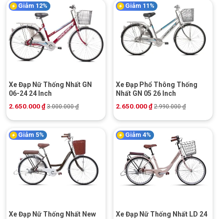
Giảm 12%
Giảm 11%
Xe Đạp Nữ Thống Nhất GN
Xe Đạp Phổ Thông Thống
06-24 24 Inch
Nhất GN 05 26 Inch
2.650.000
₫
2.650.000
₫
3.000.000
₫
2.990.000
₫
Giảm 5%
Giảm 4%
Xe Đạp Nữ Thống Nhất New
Xe Đạp Nữ Thống Nhất LD 24