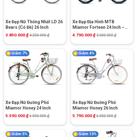
Xe Đạp Nữ Thống Nhất LD 26
Xe Đạp Địa Hình MTB
Bears (Có Đề) 26 Inch
Miamor Forteen 24 Inch –
Shimano
3.850.000
₫
4.790.000
₫
4.200.000
₫
5.000.000
₫
Giảm 7%
Giảm 4%
Xe Đạp Nữ Đường Phố
Xe Đạp Nữ Đường Phố
Miamor Honey 24 Inch
Miamor Honey 26 Inch
5.590.000
₫
5.790.000
₫
6.000.000
₫
6.000.000
₫
Giảm 5%
Giảm 13%