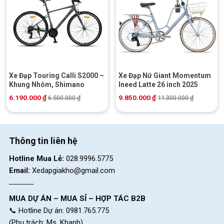
Xe Đạp Touring Calli S2000 –
Xe Đạp Nữ Giant Momentum
Khung Nhôm, Shimano
Ineed Latte 26 inch 2025
6.190.000
₫
9.850.000
₫
6.500.000
₫
11.300.000
₫
Thông tin liên hệ
Hotline Mua Lẻ:
028.9996.5775
Email:
Xedapgiakho@gmail.com
MUA DỰ ÁN – MUA SỈ – HỢP TÁC B2B
📞 Hotline Dự án: 0981.765.775
(Phụ trách: Ms. Khanh)