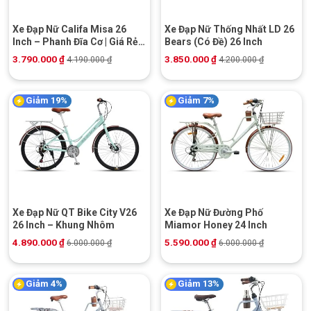
Xe Đạp Nữ Califa Misa 26
Xe Đạp Nữ Thống Nhất LD 26
Inch – Phanh Đĩa Cơ | Giá Rẻ |
Bears (Có Đề) 26 Inch
Khuyến Mãi Hot
3.790.000
₫
3.850.000
₫
4.190.000
₫
4.200.000
₫
Giảm 19%
Giảm 7%
Xe Đạp Nữ QT Bike City V26
Xe Đạp Nữ Đường Phố
26 Inch – Khung Nhôm
Miamor Honey 24 Inch
4.890.000
₫
5.590.000
₫
6.000.000
₫
6.000.000
₫
Giảm 4%
Giảm 13%