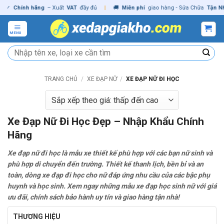
Skip
hính hãng
– Xuất
VAT
đầy đủ
|
🚚
Miễn phí
giao hàng - Sửa Chữa
Tận Nhà
✓
C
to
content
MENU
Tìm
kiếm:
TRANG CHỦ
/
XE ĐẠP NỮ
/
XE ĐẠP NỮ ĐI HỌC
Xe Đạp Nữ Đi Học Đẹp – Nhập Khẩu Chính
Hãng
Xe đạp nữ đi học là mẫu xe thiết kế phù hợp với các bạn nữ sinh và
phù hợp di chuyển đến trường. Thiết kế thanh lịch, bền bỉ và an
toàn, dòng xe đạp đi học cho nữ đáp ứng nhu cầu của các bậc phụ
huynh và học sinh. Xem ngay những mẫu xe đạp học sinh nữ với giá
ưu đãi, chính sách bảo hành uy tín và giao hàng tận nhà!
THƯƠNG HIỆU