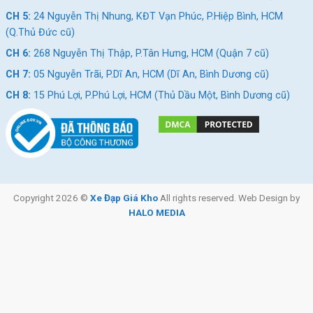
ngày mưa hoặc khi phải di chuyển qua đoạn đường bẩn.
CH 5:
24 Nguyễn Thị Nhung, KĐT Vạn Phúc, P.Hiệp Bình, HCM
Đèn phản quang và đèn chiếu sáng giúp tăng cường độ an
(Q.Thủ Đức cũ)
toàn cho các em khi đi học vào buổi sáng sớm hoặc chiều tối.
CH 6:
268 Nguyễn Thị Thập, P.Tân Hưng, HCM (Quận 7 cũ)
Hệ thống phanh dễ sử dụng
CH 7:
05 Nguyễn Trãi, P.Dĩ An, HCM (Dĩ An, Bình Dương cũ)
Phanh xe là một trong những yếu tố quan trọng nhất khi chọn
CH 8:
15 Phú Lợi, P.Phú Lợi, HCM (Thủ Dầu Một, Bình Dương cũ)
xe đạp nữ đi học. Xe đạp đi học cho nữ thường được trang bị
hệ thống phanh vành hoặc phanh đĩa đơn giản, dễ sử dụng
nhưng đảm bảo độ nhạy bén để các em có thể dễ dàng dừng
xe trong mọi tình huống.
Hệ thống phanh này không chỉ giúp các em kiểm soát tốc độ
tốt hơn mà còn mang lại cảm giác an toàn và ổn định khi di
Copyright 2026 ©
Xe Đạp Giá Kho
All rights reserved. Web Design by
HALO MEDIA
chuyển trên các đoạn đường đông đúc.