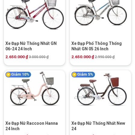
Xe Đạp Nữ Thống Nhất GN
Xe Đạp Phổ Thông Thống
06-24 24 Inch
Nhất GN 05 26 Inch
2.650.000
₫
2.650.000
₫
3.000.000
₫
2.990.000
₫
Giảm 10%
Giảm 5%
Xe Đạp Nữ Raccoon Hanna
Xe Đạp Nữ Thống Nhất New
24 Inch
24