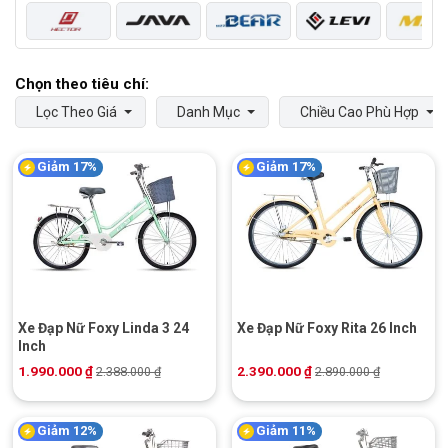
Lọc Theo Giá
Danh Mục
Chiều Cao Phù Hợp
Giảm 17%
Giảm 17%
Xe Đạp Nữ Foxy Linda 3 24
Xe Đạp Nữ Foxy Rita 26 Inch
Inch
1.990.000
₫
2.390.000
₫
2.388.000
₫
2.890.000
₫
Giảm 12%
Giảm 11%