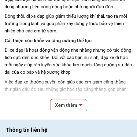
dụng phương tiện công cộng hoặc nhờ người đưa đón.
Đồng thời, đi xe đạp giúp giảm thiểu lượng khí thải, tạo ra môi
trường trong lành và góp phần xây dựng ý thức bảo vệ thiên
nhiên cho các em từ sớm.
Cải thiện sức khỏe và tăng cường thể lực
Đi xe đạp là hoạt động vận động nhẹ nhàng nhưng có tác động
tích cực đến sức khỏe. Đối với các bạn nữ sinh, đạp xe đi học
mỗi ngày giúp rèn luyện sức khỏe tim mạch, tăng cường sự dẻo
dai của cơ bắp và hệ xương khớp.
Việc đạp xe thường xuyên còn giúp các em giảm căng thẳng,
thư giãn đầu óc sau những giờ học tập căng thẳng, góp phần
cải thiện tinh thần và khả năng tập trung trong học tập.
Xem thêm
Đáp ứng nhu cầu di chuyển linh hoạt
Các mẫu xe đạp học sinh nữ
có thiết kế gọn nhẹ, dễ điều khiển,
giúp các em có thể tự do di chuyển từ nhà đến trường hoặc đi
Thông tin liên hệ
chơi. Sự linh hoạt này giúp xe đạp trở thành phương tiện phù