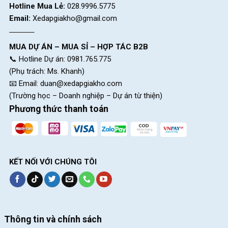
hợp cho nữ sinh.
Hotline Mua Lẻ:
028.9996.5775
Những Đặc Điểm Nổi Bật Xe Đạp Đi Học Cho Nữ
Email:
Xedapgiakho@gmail.com
Khi chọn xe đạp nữ đi học, có một số đặc điểm cần lưu ý để
đảm bảo xe đáp ứng được nhu cầu sử dụng hàng ngày và
MUA DỰ ÁN – MUA SỈ – HỢP TÁC B2B
mang lại sự thoải mái, an toàn cho các em.
📞 Hotline Dự án: 0981.765.775
(Phụ trách: Ms. Khanh)
📧 Email:
duan@xedapgiakho.com
(Trường học – Doanh nghiệp – Dự án từ thiện)
Phương thức thanh toán
KẾT NỐI VỚI CHÚNG TÔI
Thông tin và chính sách
Xe đạp nữ đi học thiết kế hiện đại, nhỏ gọn