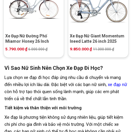
Xe Đạp Nữ Đường Phố
Xe Đạp Nữ Giant Momentum
Miamor Honey 26 Inch
Ineed Latte 26 inch 2025
5.790.000
₫
9.850.000
₫
6.000.000
₫
11.300.000
₫
Vì Sao Nữ Sinh Nên Chọn Xe Đạp Đi Học?
Lựa chọn xe đạp đi học đáp ứng nhu cầu di chuyển và mang
đến nhiều lợi ích lâu dài. Đặc biệt với các bạn nữ sinh,
xe đạp nữ
còn hỗ trợ tạo thói quen sống lành mạnh, giúp các em phát
triển cả về thể chất lẫn tinh thần.
Tiết kiệm và thân thiện với môi trường
Xe đạp là phương tiện không sử dụng nhiên liệu, giúp tiết kiệm
chi phí cho gia đình và bảo vệ môi trường. Với một chiếc xe
đạp, các bạn nữ sinh có thể tự đi học mà không cần phải sử