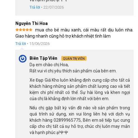
vậy, bạn nên kiểm tra phanh định kỳ, nếu có dấu hiệu hao mòn
Trả lời
•
22/07/2026
cần thay mới ngay để đảm bảo an toàn trong quá trình sử dụng.
Nguyễn Thi Hoa
mua cho bé màu xanh, cái màu rất dịu luôn nha.
Được xếp
Giao hàng nhanh cũng hỗ trợ khách nhiệt tình lắm
hạng
5
5
sao
Trả lời
•
15/06/2026
Biên Tập Viên
QUẢN TRỊ VIÊN
Dạ em chào chị Hoa,
Rất vui vì chị yêu thích sản phẩm của bên em.
Xe Đạp Giá Kho luôn khẳng định cung cấp cho tất cả
khách hàng những sản phẩm chất lượng cao và tiết
kiệm chi phí nhất có thể. Sự hài lòng và khen ngợi
của chị là khẳng định lớn nhất với bên em.
Nếu chị gặp bất kỳ vấn đề nào về sản phẩm trong
quá trình sử dụng, xin vui lòng liên hệ với dịch vụ
khách hàng 02899965775, Bên em sẽ tiếp tục cung
Xe Raccoon Hanna 24 inch sử dụng bộ phanh truyền thống dễ thao
cấp cho chị tất cả sự hỗ trợ, chúc chị luôn may mắn
tác
và hạnh phúc ạ!🌹🌹