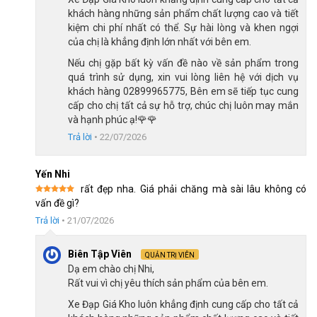
khách hàng những sản phẩm chất lượng cao và tiết
Ghi đông cánh én hợp kim nhôm, tư thế lái thoải mái
kiệm chi phí nhất có thể. Sự hài lòng và khen ngợi
Ghi đông của Raccoon Hanna 24 inch được chế tạo từ hợp kim
của chị là khẳng định lớn nhất với bên em.
nhôm, giúp giảm trọng lượng xe, tăng độ bền và chống gỉ sét.
Nếu chị gặp bất kỳ vấn đề nào về sản phẩm trong
Nhờ đó người dùng có thể điều khiển linh hoạt hơn, nhất là các
quá trình sử dụng, xin vui lòng liên hệ với dịch vụ
bé gái và người lớn tuổi.
khách hàng 02899965775, Bên em sẽ tiếp tục cung
cấp cho chị tất cả sự hỗ trợ, chúc chị luôn may mắn
và hạnh phúc ạ!🌹🌹
Trả lời
•
22/07/2026
Yến Nhi
rất đẹp nha. Giá phải chăng mà sài lâu không có
Được xếp
vấn đề gì?
hạng
5
5
sao
Trả lời
•
21/07/2026
Biên Tập Viên
QUẢN TRỊ VIÊN
Dạ em chào chị Nhi,
Rất vui vì chị yêu thích sản phẩm của bên em.
Xe Đạp Giá Kho luôn khẳng định cung cấp cho tất cả