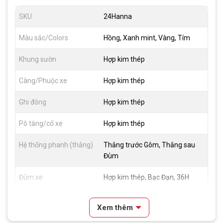
SKU
24Hanna
Màu sắc/Colors
Hồng, Xanh mint, Vàng, Tím
Khung sườn
Hợp kim thép
Càng/Phuộc xe
Hợp kim thép
Ghi đông
Hợp kim thép
Pô tăng/cổ xe
Hợp kim thép
Hệ thống phanh (thắng)
Thắng trước Gôm, Thắng sau
Đùm
Đùm xe
Hợp kim thép, Bạc Đạn, 36H
Vành xe
Hợp Kim Nhôm
Xem thêm
Lốp xe
CST 24x1.75