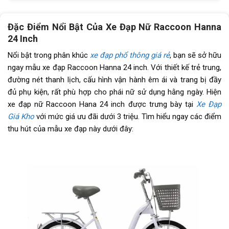
Tay đề
N/A
Đặc Điểm Nổi Bật Của Xe Đạp Nữ Raccoon Hanna
24 Inch
Tăng tốc trước (Gạt
N/A
đĩa)
Nổi bật trong phân khúc
xe đạp phổ thông giá rẻ
, bạn sẽ sở hữu
ngay mẫu xe đạp Raccoon Hanna 24 inch. Với thiết kế trẻ trung,
Tăng tốc sau (Gạt líp)
N/A
đường nét thanh lịch, cấu hình vận hành êm ái và trang bị đầy
đủ phụ kiện, rất phù hợp cho phái nữ sử dụng hằng ngày. Hiện
Đùi đĩa
Hợp Kim Thép, cốt vuông bạc
xe đạp nữ Raccoon Hana 24 inch được trưng bày tại
Xe Đạp
đạn
Giá Kho
với mức giá ưu đãi dưới 3 triệu. Tìm hiểu ngay các điểm
thu hút của mẫu xe đạp này dưới đây:
Dĩa
1 tầng
Líp
1 tầng
Kích thước
24 inch
Yên
Da thể thao
Cọc/cốt yên
Hợp kim Thép