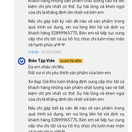
khách hàng những sản phẩm chất lượng cao và tiết
kiệm chi phí nhất có thể. Sự hài lòng và khen ngợi
Tay lái Raccoon Hanna 24 inch dạng cánh én dễ điều khiển
của chị là khẳng định lớn nhất với bên em.
Nếu chị gặp bất kỳ vấn đề nào về sản phẩm trong
quá trình sử dụng, xin vui lòng liên hệ với dịch vụ
Tay lái dạng cánh én, giúp mở rộng góc cầm tay, tạo tư thế ngồi
khách hàng 02899965775, Bên em sẽ tiếp tục cung
thẳng lưng tự nhiên. Đồng thời hỗ trợ giảm áp lực lên vai, cổ tay
cấp cho chị tất cả sự hỗ trợ, chúc chị luôn may mắn
và lưng, mang đến sự thoải mái khi bạn điều khiển xe.
và hạnh phúc ạ!🌹🌹
Trả lời
•
22/07/2026
Ngoài ra, phần tay nắm được bọc cao su mềm, giúp người lái
cầm nắm chắc chắn, hạn chế đổ mồ hôi, trơn trượt.
Biên Tập Viên
QUẢN TRỊ VIÊN
Dạ em chào chị Nhi,
Hệ thống phanh an toàn, vận hành ổn định
Rất vui vì chị yêu thích sản phẩm của bên em.
Xe đạp nữ Raccoon Hanna 24 inch sử dụng phanh kép, loại
Xe Đạp Giá Kho luôn khẳng định cung cấp cho tất cả
phanh này thường xuất hiện ở các dòng
xe đạp trẻ em
và xe
khách hàng những sản phẩm chất lượng cao và tiết
đạp phổ thông. Phanh kép gồm phanh vành trước và phanh
kiệm chi phí nhất có thể. Sự hài lòng và khen ngợi
của chị là khẳng định lớn nhất với bên em.
đùm sau, có khả năng kiểm soát tốc độ tốt chỉ với lực bóp nhẹ.
Nếu chị gặp bất kỳ vấn đề nào về sản phẩm trong
Khác với phanh đĩa cơ tác động trực tiếp vào trục bánh xe để
quá trình sử dụng, xin vui lòng liên hệ với dịch vụ
dừng xe nên tuổi thọ phanh sẽ cao hơn, nhưng giá thành đắt.
khách hàng 02899965775, Bên em sẽ tiếp tục cung
Còn phanh truyền thống tuy có giá thành rẻ, nhưng theo thời
cấp cho chị tất cả sự hỗ trợ, chúc chị luôn may mắn
gian má phanh sẽ bị hao mòn, hiệu quả phanh giảm rõ rệt. Vì
và hạnh phúc ạ!🌹🌹