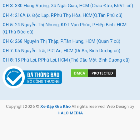
hoặc gọi hotline 028.9996.5775 để nhân viên hỗ trợ tư vấn chọn
CH 3:
330 Hùng Vương, Xã Ngãi Giao, HCM (Châu Đức, BRVT cũ)
size phù hợp, báo giá tốt và hỗ trợ giao hàng tận nơi.
CH 4:
216A Đ. Độc Lập, P.Phú Thọ Hòa, HCM(Q.Tân Phú cũ)
Xem ngay các mẫu xe đạp phổ thông chính
CH 5:
24 Nguyễn Thị Nhung, KĐT Vạn Phúc, P.Hiệp Bình, HCM
hãng, giá rẻ
(Q.Thủ Đức cũ)
CH 6:
268 Nguyễn Thị Thập, P.Tân Hưng, HCM (Quận 7 cũ)
Giảm 17%
Giảm 4%
CH 7:
05 Nguyễn Trãi, P.Dĩ An, HCM (Dĩ An, Bình Dương cũ)
CH 8:
15 Phú Lợi, P.Phú Lợi, HCM (Thủ Dầu Một, Bình Dương cũ)
Xe Đạp Nữ Foxy Rita 26
Xe Đạp Nữ Thống Nhất LD
Inch
24 Inch
Copyright 2026 ©
Xe Đạp Giá Kho
All rights reserved. Web Design by
HALO MEDIA
2.390.000
₫
3.050.000
₫
2.890.000
₫
3.190.000
₫