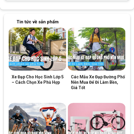
Tin tức về sản phẩm
Xe khả năng vận hành êm ái, dễ bảo dưỡng
Trang bị phụ kiện đầy đủ, đáp ứng nhu cầu sử dụng hằng
Xe Đạp Cho Học Sinh Lớp 5
Các Mẫu Xe Đạp Đường Phố
ngày
– Cách Chọn Xe Phù Hợp
Nên Mua Để Đi Làm Bền,
Xe đạp Raccoon Hanna 24 inch cũng trang bị đầy đủ phụ kiện
Giá Tốt
thiết thực, giúp người dùng sử dụng tiện lợi trong sinh hoạt hằng
ngày.
Giỏ xe dày dặn phía trước:
thuận tiện để đựng cặp
sách, túi xách hoặc đồ dùng cá nhân khi đi học, đi chợ
Baga sau chắc chắn:
hỗ trợ chở thêm đồ hoặc chở