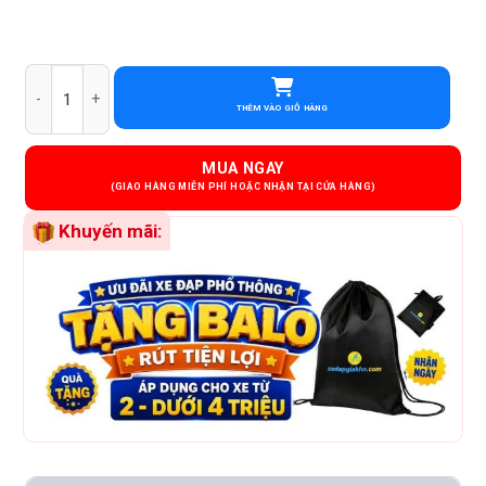
Xe Đạp Nữ Raccoon Hanna 24 Inch số lượng
THÊM VÀO GIỎ HÀNG
MUA NGAY
Khuyến mãi: