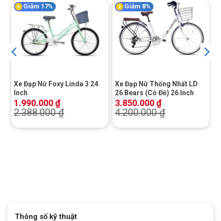
Giảm 17%
Giảm 8%
w
Xe Đạp Nữ Foxy Linda 3 24
Xe Đạp Nữ Thống Nhất LD
Inch
26 Bears (Có Đề) 26 Inch
1.990.000
₫
3.850.000
₫
2.388.000
₫
4.200.000
₫
Thông số kỹ thuật