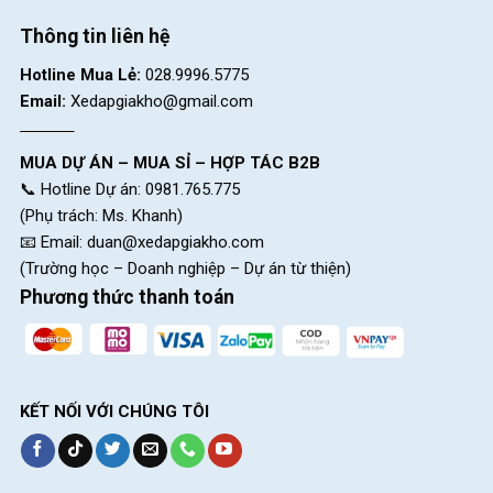
Thông tin liên hệ
Hotline Mua Lẻ:
028.9996.5775
Email:
Xedapgiakho@gmail.com
MUA DỰ ÁN – MUA SỈ – HỢP TÁC B2B
📞 Hotline Dự án: 0981.765.775
(Phụ trách: Ms. Khanh)
📧 Email:
duan@xedapgiakho.com
(Trường học – Doanh nghiệp – Dự án từ thiện)
Bánh xe to giúp bám đường, hạn chế trơn trượt
Phương thức thanh toán
Xem thêm: Các mẫu
xe đạp 24 inch
phù hợp
người cao từ 1m40 trở lên
Xe Đạp Raccoon Bền Đẹp, Phù Hợp Mọi Nhu Cầu
KẾT NỐI VỚI CHÚNG TÔI
Raccoon là thương hiệu xe đạp hướng đến phân khúc phổ
thông. Các sản phẩm của hãng được thiết kế phù hợp với điều