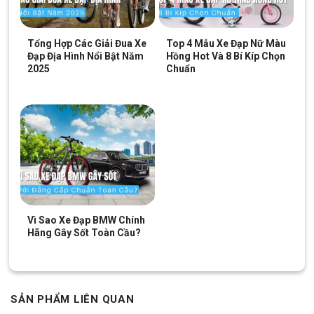
người phía sau khi cần thiết
Chắn bùn trước sau:
giúp hạn chế bắn nước, bùn đất lên
quần áo khi di chuyển trong điều kiện đường ướt
Tổng Hợp Các Giải Đua Xe
Top 4 Mẫu Xe Đạp Nữ Màu
Đạp Địa Hình Nổi Bật Năm
Hồng Hot Và 8 Bí Kíp Chọn
Những
phụ kiện xe đạp
này tuy đơn giản nhưng mang lại giá trị
2025
Chuẩn
sử dụng cao, phù hợp với học sinh, sinh viên hoặc người cần
một phương tiện di chuyển hằng ngày tiện lợi.
Vì Sao Xe Đạp BMW Chính
Hãng Gây Sốt Toàn Cầu?
SẢN PHẨM LIÊN QUAN