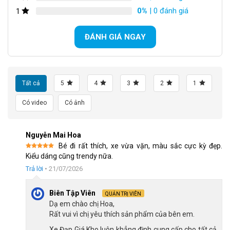
bảo vệ màu sơn xe và kéo dài tuổi thọ của khung sườn. Vì chế
0%
| 0 đánh giá
1
tạo bằng khung thép nên bạn không được để xe ở khu vực ẩm
ướt để tránh gỉ sét.
ĐÁNH GIÁ NGAY
Tất cả
5
4
3
2
1
Có video
Có ảnh
Nguyễn Mai Hoa
Bé đi rất thích, xe vừa vặn, màu sắc cực kỳ đẹp.
Được xếp
Kiểu dáng cũng trendy nữa.
hạng
5
5
sao
Trả lời
•
21/07/2026
Biên Tập Viên
QUẢN TRỊ VIÊN
Dạ em chào chị Hoa,
Khung hợp kim thép chịu lực tốt, bền bỉ
Rất vui vì chị yêu thích sản phẩm của bên em.
Xe Đạp Giá Kho luôn khẳng định cung cấp cho tất cả