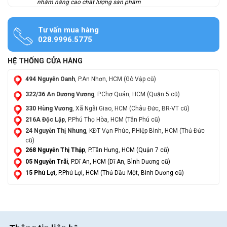
nhằm nâng cao chất lượng sản phẩm
Tư vấn mua hàng
028.9996.5775
HỆ THỐNG CỬA HÀNG
494 Nguyễn Oanh
, P.An Nhơn, HCM (Gò Vập cũ)
322/36 An Dương Vương
, P.Chợ Quán, HCM (Quận 5 cũ)
330 Hùng Vương
, Xã Ngãi Giao, HCM (Châu Đức, BR-VT cũ)
216A Độc Lập
, P.Phú Thọ Hòa, HCM (Tân Phú cũ)
24 Nguyễn Thị Nhung
, KĐT Vạn Phúc, P.Hiệp Bình, HCM (Thủ Đức
cũ)
268 Nguyễn Thị Thập
, P.Tân Hưng, HCM (Quận 7 cũ)
05 Nguyễn Trãi
, P.Dĩ An, HCM (Dĩ An, Bình Dương cũ)
15 Phú Lợi,
P.Phú Lợi, HCM (Thủ Dầu Một, Bình Dương cũ)