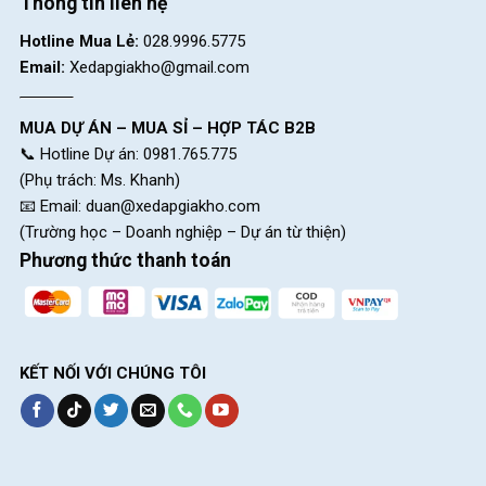
Thông tin liên hệ
Hotline Mua Lẻ:
028.9996.5775
Email:
Xedapgiakho@gmail.com
MUA DỰ ÁN – MUA SỈ – HỢP TÁC B2B
📞 Hotline Dự án: 0981.765.775
(Phụ trách: Ms. Khanh)
📧 Email:
duan@xedapgiakho.com
(Trường học – Doanh nghiệp – Dự án từ thiện)
Phương thức thanh toán
KẾT NỐI VỚI CHÚNG TÔI