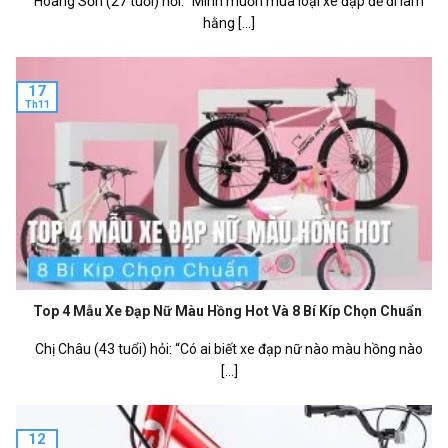
Hoàng Sơn (27 tuổi) hỏi: “Mình muốn mua loại xe đạp để đi làm
hằng [...]
17
Th11
Top 4 Mẫu Xe Đạp Nữ Màu Hồng Hot Và 8 Bí Kíp Chọn Chuẩn
Chị Châu (43 tuổi) hỏi: “Có ai biết xe đạp nữ nào màu hồng nào
[...]
12