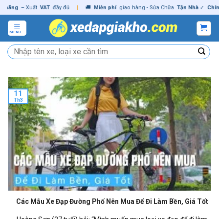
Skip
g
– Xuất
VAT
đầy đủ
|
🚚
Miễn phí
giao hàng - Sửa Chữa
Tận Nhà
✓
Chính hãn
to
content
MENU
Tìm
kiếm:
11
Th3
Các Mẫu Xe Đạp Đường Phố Nên Mua Để Đi Làm Bền, Giá Tốt