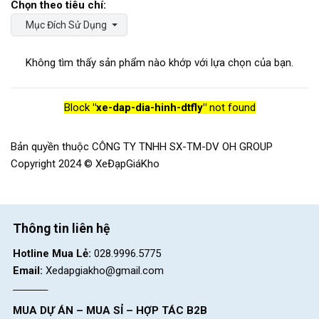
Mục Đích Sử Dụng
Không tìm thấy sản phẩm nào khớp với lựa chọn của bạn.
Block
"xe-dap-dia-hinh-dtfly"
not found
Bản quyền thuộc CÔNG TY TNHH SX-TM-DV OH GROUP
Copyright 2024 © XeĐạpGiáKho
Thông tin liên hệ
Hotline Mua Lẻ:
028.9996.5775
Email:
Xedapgiakho@gmail.com
MUA DỰ ÁN – MUA SỈ – HỢP TÁC B2B