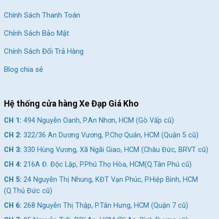
Chính Sách Thanh Toán
Chính Sách Bảo Mật
Chính Sách Đổi Trả Hàng
Blog chia sẻ
Hệ thống cửa hàng Xe Đạp Giá Kho
CH 1:
494 Nguyễn Oanh, P.An Nhơn, HCM (Gò Vấp cũ)
CH 2:
322/36 An Dương Vương, P.Chợ Quán, HCM (Quận 5 cũ)
CH 3:
330 Hùng Vương, Xã Ngãi Giao, HCM (Châu Đức, BRVT cũ)
CH 4:
216A Đ. Độc Lập, P.Phú Thọ Hòa, HCM(Q.Tân Phú cũ)
CH 5:
24 Nguyễn Thị Nhung, KĐT Vạn Phúc, P.Hiệp Bình, HCM
(Q.Thủ Đức cũ)
CH 6:
268 Nguyễn Thị Thập, P.Tân Hưng, HCM (Quận 7 cũ)