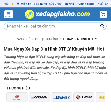
Skip
đủ
|
🚚
Miễn phí
giao hàng - Sửa Chữa
Tận Nhà
✓
Chính hãng
– Xuất
VAT
đầy 
to
content
MENU
Tìm
kiếm:
TRANG CHỦ
/
XE ĐẠP ĐỊA HÌNH
/
XE ĐẠP ĐỊA HÌNH DTFLY
Mua Ngay Xe Đạp Địa Hình DTFLY Khuyến Mãi Hot
Thương hiệu xe đạp DTFLY cung cấp các dòng xe đạp thể thao, xe
đạp địa hình, xe đạp nữ, xe đạp gấp, xe đạp đua và xe đạp touring
với mức giá từ rẻ đến cao cấp. Xe đạp địa hình DTFLY thiết kế hiện
đại và chất lượng bền bỉ, xe đạp DTFLY phù hợp cho mọi nhu cầu và
đối tượng người dùng.
THƯƠNG HIỆU