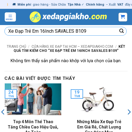
Skip
|
🚚
Miễn phí
giao hàng - Sửa Chữa
Tận Nhà
✓
Chính hãng
– Xuất
VAT
đầy đủ
to
content
MENU
Tìm
kiếm:
TRANG CHỦ
/
CỬA HÀNG XE ĐẠP TẠI HCM – XEDAPGIAKHO.COM
/
KẾT
QUẢ TÌM KIẾM CHO “XE ĐẠP TRẺ EM 16INCH SAVALES B109”
Không tìm thấy sản phẩm nào khớp với lựa chọn của bạn.
CÁC BÀI VIẾT ĐƯỢC TÌM THẤY
24
19
Th6
Th8
Top 4 Môn Thể Thao
Những Mẫu Xe Đạp Trẻ
Tăng Chiều Cao Hiệu Quả,
Em Giá Rẻ, Chất Lượng