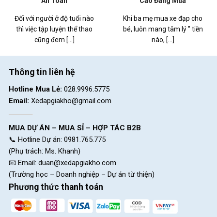
An Toàn
Cao Đáng Mua
Đối với người ở độ tuổi nào
Khi ba mẹ mua xe đạp cho
thì việc tập luyện thể thao
bé, luôn mang tâm lý ” tiền
cũng đem [...]
nào, [...]
Thông tin liên hệ
Hotline Mua Lẻ:
028.9996.5775
Email:
Xedapgiakho@gmail.com
MUA DỰ ÁN – MUA SỈ – HỢP TÁC B2B
📞 Hotline Dự án: 0981.765.775
(Phụ trách: Ms. Khanh)
📧 Email:
duan@xedapgiakho.com
(Trường học – Doanh nghiệp – Dự án từ thiện)
Phương thức thanh toán