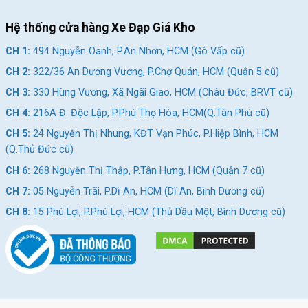
Hệ thống cửa hàng Xe Đạp Giá Kho
CH 1:
494 Nguyễn Oanh, P.An Nhơn, HCM (Gò Vấp cũ)
CH 2:
322/36 An Dương Vương, P.Chợ Quán, HCM (Quận 5 cũ)
CH 3:
330 Hùng Vương, Xã Ngãi Giao, HCM (Châu Đức, BRVT cũ)
CH 4:
216A Đ. Độc Lập, P.Phú Thọ Hòa, HCM(Q.Tân Phú cũ)
CH 5:
24 Nguyễn Thị Nhung, KĐT Vạn Phúc, P.Hiệp Bình, HCM
(Q.Thủ Đức cũ)
CH 6:
268 Nguyễn Thị Thập, P.Tân Hưng, HCM (Quận 7 cũ)
CH 7:
05 Nguyễn Trãi, P.Dĩ An, HCM (Dĩ An, Bình Dương cũ)
CH 8:
15 Phú Lợi, P.Phú Lợi, HCM (Thủ Dầu Một, Bình Dương cũ)