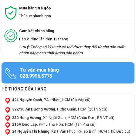
Mua hàng trả góp
Thủ tục nhanh gọn
Cam kết chính hãng
Bảo dưỡng lên đến 12 tháng
Lưu ý: Thông số kỹ thuật có thể được thay đổi từ nhà sản xuất
nhằm nâng cao chất lượng sản phẩm
Tư vấn mua hàng
028.9996.5775
HỆ THỐNG CỬA HÀNG
494 Nguyễn Oanh
, P.An Nhơn, HCM (Gò Vập cũ)
322/36 An Dương Vương
, P.Chợ Quán, HCM (Quận 5 cũ)
330 Hùng Vương
, Xã Ngãi Giao, HCM (Châu Đức, BR-VT cũ)
216A Độc Lập
, P.Phú Thọ Hòa, HCM (Tân Phú cũ)
24 Nguyễn Thị Nhung
, KĐT Vạn Phúc, P.Hiệp Bình, HCM (Thủ Đức cũ)