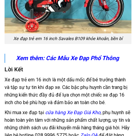
Xe đạp trẻ em 16 inch Savales B109 khỏe khoắn, bền bỉ
Xem thêm: Các Mẫu Xe Đạp Phổ Thông
Lời Kết
Xe đạp trẻ em 16 inch là một dấu mốc để bé trưởng thành
và tập sự tự tin khi đạp xe. Các bậc phụ huynh cần trang bị
những kiến thức đầy đủ để lựa chọn một chiếc xe đạp 16
inch cho bé phù hợp và đảm bảo an toàn cho bé.
Khi mua xe đạp tại
cửa hàng Xe Đạp Giá Kho
,
phụ huynh sẽ
hoàn toàn yên tâm với những sản phẩm chất lượng, uy tín và
những chính sách ưu đãi khuyến mãi hàng tháng giá hời. Hãy
liên hệ hotline 028 9996 5775 hoặc
Zalo OA
để đặt hàng