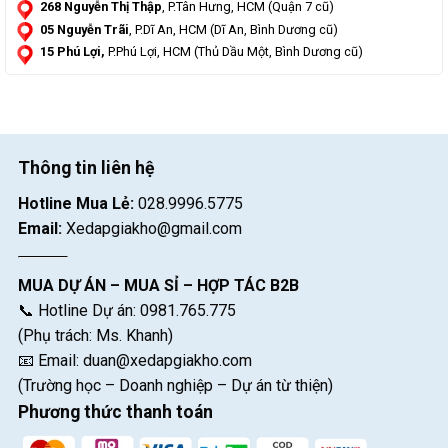
268 Nguyễn Thị Thập
, P.Tân Hưng, HCM (Quận 7 cũ)
05 Nguyễn Trãi
, P.Dĩ An, HCM (Dĩ An, Bình Dương cũ)
15 Phú Lợi,
P.Phú Lợi, HCM (Thủ Dầu Một, Bình Dương cũ)
Thông tin liên hệ
Hotline Mua Lẻ:
028.9996.5775
Email:
Xedapgiakho@gmail.com
MUA DỰ ÁN – MUA SỈ – HỢP TÁC B2B
📞 Hotline Dự án: 0981.765.775
(Phụ trách: Ms. Khanh)
📧 Email:
duan@xedapgiakho.com
(Trường học – Doanh nghiệp – Dự án từ thiện)
Phương thức thanh toán