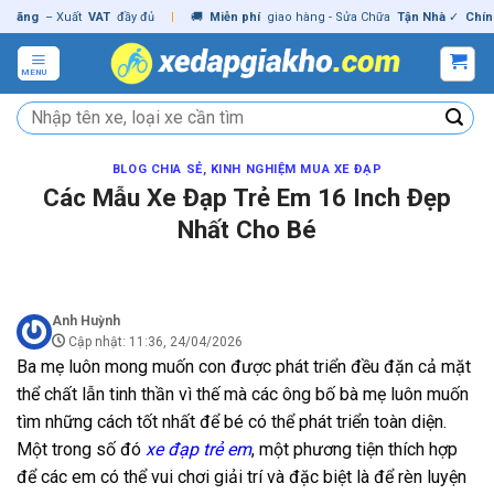
Skip
– Xuất
VAT
đầy đủ
|
🚚
Miễn phí
giao hàng - Sửa Chữa
Tận Nhà
✓
Chính hãn
to
content
MENU
Tìm
kiếm:
BLOG CHIA SẺ
,
KINH NGHIỆM MUA XE ĐẠP
Các Mẫu Xe Đạp Trẻ Em 16 Inch Đẹp
Nhất Cho Bé
Anh Huỳnh
Cập nhật: 11:36, 24/04/2026
Ba mẹ luôn mong muốn con được phát triển đều đặn cả mặt
thể chất lẫn tinh thần vì thế mà các ông bố bà mẹ luôn muốn
tìm những cách tốt nhất để bé có thể phát triển toàn diện.
Một trong số đó
xe đạp trẻ em
, một phương tiện thích hợp
để các em có thể vui chơi giải trí và đặc biệt là để rèn luyện