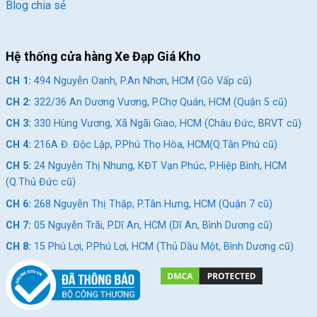
Blog chia sẻ
Hệ thống cửa hàng Xe Đạp Giá Kho
CH 1:
494 Nguyễn Oanh, P.An Nhơn, HCM (Gò Vấp cũ)
CH 2:
322/36 An Dương Vương, P.Chợ Quán, HCM (Quận 5 cũ)
CH 3:
330 Hùng Vương, Xã Ngãi Giao, HCM (Châu Đức, BRVT cũ)
CH 4:
216A Đ. Độc Lập, P.Phú Thọ Hòa, HCM(Q.Tân Phú cũ)
CH 5:
24 Nguyễn Thị Nhung, KĐT Vạn Phúc, P.Hiệp Bình, HCM
(Q.Thủ Đức cũ)
CH 6:
268 Nguyễn Thị Thập, P.Tân Hưng, HCM (Quận 7 cũ)
CH 7:
05 Nguyễn Trãi, P.Dĩ An, HCM (Dĩ An, Bình Dương cũ)
CH 8:
15 Phú Lợi, P.Phú Lợi, HCM (Thủ Dầu Một, Bình Dương cũ)