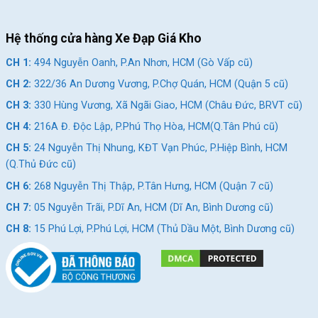
Hệ thống cửa hàng Xe Đạp Giá Kho
CH 1:
494 Nguyễn Oanh, P.An Nhơn, HCM (Gò Vấp cũ)
CH 2:
322/36 An Dương Vương, P.Chợ Quán, HCM (Quận 5 cũ)
CH 3:
330 Hùng Vương, Xã Ngãi Giao, HCM (Châu Đức, BRVT cũ)
CH 4:
216A Đ. Độc Lập, P.Phú Thọ Hòa, HCM(Q.Tân Phú cũ)
CH 5:
24 Nguyễn Thị Nhung, KĐT Vạn Phúc, P.Hiệp Bình, HCM
(Q.Thủ Đức cũ)
CH 6:
268 Nguyễn Thị Thập, P.Tân Hưng, HCM (Quận 7 cũ)
CH 7:
05 Nguyễn Trãi, P.Dĩ An, HCM (Dĩ An, Bình Dương cũ)
CH 8:
15 Phú Lợi, P.Phú Lợi, HCM (Thủ Dầu Một, Bình Dương cũ)