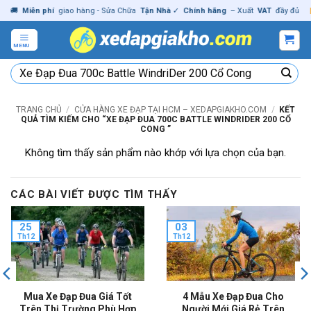
Skip

Miễn phí
giao hàng - Sửa Chữa
Tận Nhà
✓
Chính hãng
– Xuất
VAT
đầy đủ
|

to
content
MENU
Tìm
kiếm:
TRANG CHỦ
/
CỬA HÀNG XE ĐẠP TẠI HCM – XEDAPGIAKHO.COM
/
KẾT
QUẢ TÌM KIẾM CHO “XE ĐẠP ĐUA 700C BATTLE WINDRIDER 200 CỔ
CONG ”
Không tìm thấy sản phẩm nào khớp với lựa chọn của bạn.
CÁC BÀI VIẾT ĐƯỢC TÌM THẤY
25
03
Th12
Th12
Mua Xe Đạp Đua Giá Tốt
4 Mẫu Xe Đạp Đua Cho
Trên Thị Trường Phù Hợp
Người Mới Giá Rẻ Trên