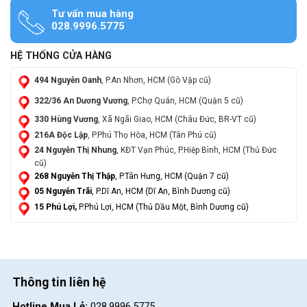
Tư vấn mua hàng
028.9996.5775
HỆ THỐNG CỬA HÀNG
494 Nguyễn Oanh
, P.An Nhơn, HCM (Gò Vập cũ)
322/36 An Dương Vương
, P.Chợ Quán, HCM (Quận 5 cũ)
330 Hùng Vương
, Xã Ngãi Giao, HCM (Châu Đức, BR-VT cũ)
216A Độc Lập
, P.Phú Thọ Hòa, HCM (Tân Phú cũ)
24 Nguyễn Thị Nhung
, KĐT Vạn Phúc, P.Hiệp Bình, HCM (Thủ Đức
cũ)
268 Nguyễn Thị Thập
, P.Tân Hưng, HCM (Quận 7 cũ)
05 Nguyễn Trãi
, P.Dĩ An, HCM (Dĩ An, Bình Dương cũ)
15 Phú Lợi,
P.Phú Lợi, HCM (Thủ Dầu Một, Bình Dương cũ)
Thông tin liên hệ
Hotline Mua Lẻ:
028.9996.5775