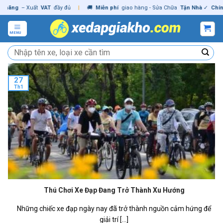
Skip
ng
– Xuất
VAT
đầy đủ
|
🚚
Miễn phí
giao hàng - Sửa Chữa
Tận Nhà
✓
Chính hã
to
content
MENU
Tìm
kiếm:
27
Th1
Thú Chơi Xe Đạp Đang Trở Thành Xu Hướng
Những chiếc xe đạp ngày nay đã trở thành nguồn cảm hứng để
giải trí [...]