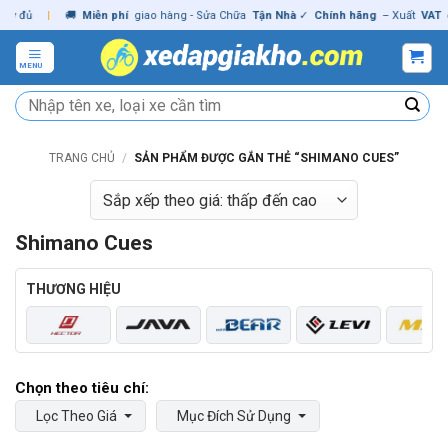
Skip
ủ
|
🚚
Miễn phí
giao hàng - Sửa Chữa
Tận Nhà
✓
Chính hãng
– Xuất
VAT
đầy đ
to
content
MENU
Tìm
kiếm:
TRANG CHỦ
/
SẢN PHẨM ĐƯỢC GẮN THẺ “SHIMANO CUES”
Shimano Cues
THƯƠNG HIỆU
Lọc Theo Giá
Mục Đích Sử Dụng