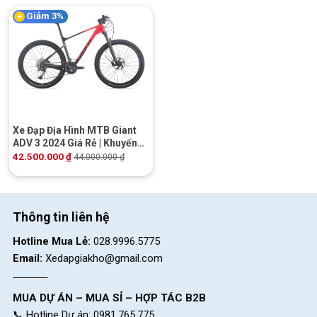
Giảm 3%
Xe Đạp Địa Hình MTB Giant
ADV 3 2024 Giá Rẻ | Khuyến
mãi Hot
42.500.000
₫
44.000.000
₫
Thông tin liên hệ
Hotline Mua Lẻ:
028.9996.5775
Email:
Xedapgiakho@gmail.com
MUA DỰ ÁN – MUA SỈ – HỢP TÁC B2B
📞 Hotline Dự án: 0981.765.775