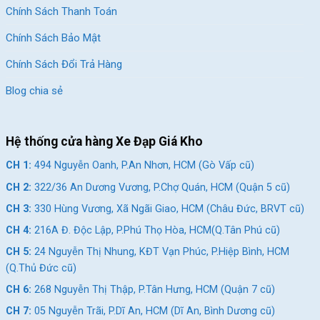
Chính Sách Thanh Toán
Chính Sách Bảo Mật
Chính Sách Đổi Trả Hàng
Blog chia sẻ
Hệ thống cửa hàng Xe Đạp Giá Kho
CH 1:
494 Nguyễn Oanh, P.An Nhơn, HCM (Gò Vấp cũ)
CH 2:
322/36 An Dương Vương, P.Chợ Quán, HCM (Quận 5 cũ)
CH 3:
330 Hùng Vương, Xã Ngãi Giao, HCM (Châu Đức, BRVT cũ)
CH 4:
216A Đ. Độc Lập, P.Phú Thọ Hòa, HCM(Q.Tân Phú cũ)
CH 5:
24 Nguyễn Thị Nhung, KĐT Vạn Phúc, P.Hiệp Bình, HCM
(Q.Thủ Đức cũ)
CH 6:
268 Nguyễn Thị Thập, P.Tân Hưng, HCM (Quận 7 cũ)
CH 7:
05 Nguyễn Trãi, P.Dĩ An, HCM (Dĩ An, Bình Dương cũ)