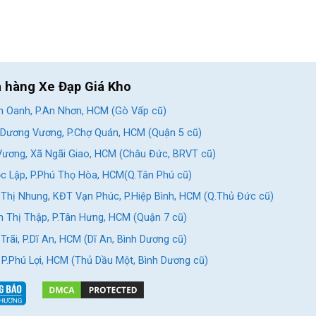
a hàng Xe Đạp Giá Kho
 Oanh, P.An Nhơn, HCM (Gò Vấp cũ)
Dương Vương, P.Chợ Quán, HCM (Quận 5 cũ)
ương, Xã Ngãi Giao, HCM (Châu Đức, BRVT cũ)
c Lập, P.Phú Thọ Hòa, HCM(Q.Tân Phú cũ)
Thị Nhung, KĐT Vạn Phúc, P.Hiệp Bình, HCM (Q.Thủ Đức cũ)
 Thị Thập, P.Tân Hưng, HCM (Quận 7 cũ)
rãi, P.Dĩ An, HCM (Dĩ An, Bình Dương cũ)
, P.Phú Lợi, HCM (Thủ Dầu Một, Bình Dương cũ)