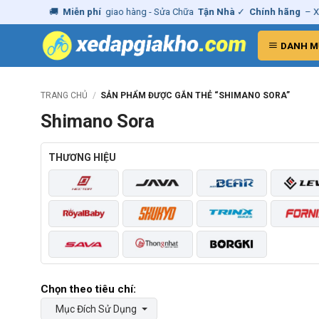
Skip
ầy đủ
|
🚚
Miễn phí
giao hàng - Sửa Chữa
Tận Nhà
✓
Chính hãng
– Xu
to
content
DANH M
TRANG CHỦ
/
SẢN PHẨM ĐƯỢC GẮN THẺ “SHIMANO SORA”
Shimano Sora
THƯƠNG HIỆU
Mục Đích Sử Dụng