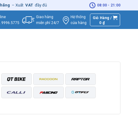
hãng
– Xuất
VAT
đầy đủ
|
🚚
Miễn phí
giao hàng - Sửa Chữa
Tận Nhà
08:00 - 21:00
Giao hàng
Hệ thống
line
Giỏ Hàng /
miễn phí 24/7
0
₫
cửa hàng
.9996.5775