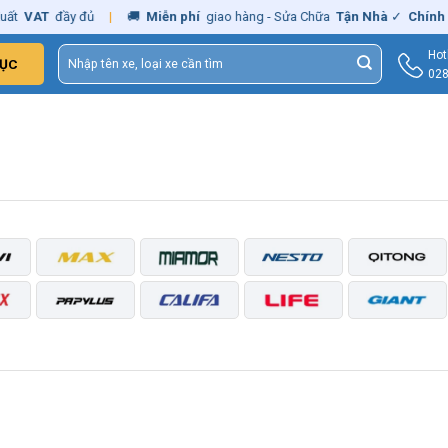
ất
VAT
đầy đủ
|
🚚
Miễn phí
giao hàng - Sửa Chữa
Tận Nhà
✓
Chính 
Tìm
Hot
ỤC
kiếm:
028