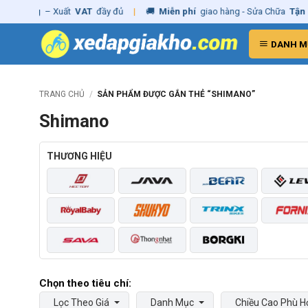
Skip
nh hãng
– Xuất
VAT
đầy đủ
|
🚚
Miễn phí
giao hàng - Sửa Chữa
Tận N
to
content
DANH M
TRANG CHỦ
/
SẢN PHẨM ĐƯỢC GẮN THẺ “SHIMANO”
Shimano
THƯƠNG HIỆU
Lọc Theo Giá
Danh Mục
Chiều Cao Phù H