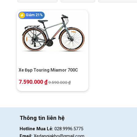
Giảm 21%
+
Xe Đạp Touring Miamor 700C
7.590.000
₫
9.590.000
₫
Thông tin liên hệ
Hotline Mua Lẻ:
028.9996.5775
Email:
Xedapgiakho@gmail.com