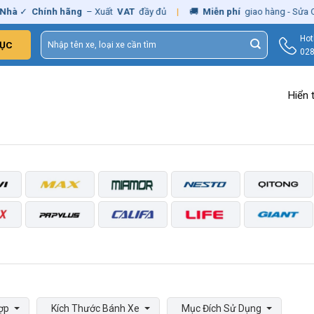
hà
✓
Chính hãng
– Xuất
VAT
đầy đủ
|
🚚
Miễn phí
giao hàng - Sửa C
Tìm
Hot
ỤC
kiếm:
028
Hiển 
ợp
Kích Thước Bánh Xe
Mục Đích Sử Dụng