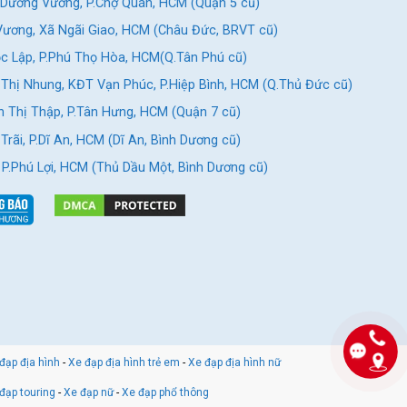
Dương Vương, P.Chợ Quán, HCM (Quận 5 cũ)
ương, Xã Ngãi Giao, HCM (Châu Đức, BRVT cũ)
c Lập, P.Phú Thọ Hòa, HCM(Q.Tân Phú cũ)
Thị Nhung, KĐT Vạn Phúc, P.Hiệp Bình, HCM (Q.Thủ Đức cũ)
 Thị Thập, P.Tân Hưng, HCM (Quận 7 cũ)
rãi, P.Dĩ An, HCM (Dĩ An, Bình Dương cũ)
, P.Phú Lợi, HCM (Thủ Dầu Một, Bình Dương cũ)
đạp địa hình
-
Xe đạp địa hình trẻ em
-
Xe đạp địa hình nữ
đạp touring
-
Xe đạp nữ
-
Xe đạp phổ thông