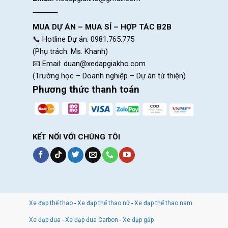
MUA DỰ ÁN – MUA SỈ – HỢP TÁC B2B
📞 Hotline Dự án: 0981.765.775
(Phụ trách: Ms. Khanh)
📧 Email:
duan@xedapgiakho.com
(Trường học – Doanh nghiệp – Dự án từ thiện)
Phương thức thanh toán
KẾT NỐI VỚI CHÚNG TÔI
Xe đạp thể thao
-
Xe đạp thể thao nữ
-
Xe đạp thể thao nam
Xe đạp đua
-
Xe đạp đua Carbon
-
Xe đạp gấp