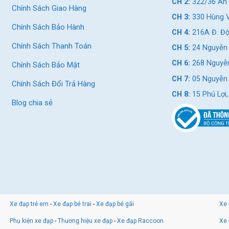
CH 2:
322/36 An 
Chính Sách Giao Hàng
CH 3:
330 Hùng V
Chính Sách Bảo Hành
CH 4:
216A Đ. Độ
Chính Sách Thanh Toán
CH 5:
24 Nguyễn 
CH 6:
268 Nguyễn
Chính Sách Bảo Mật
CH 7:
05 Nguyễn T
Chính Sách Đổi Trả Hàng
CH 8:
15 Phú Lợi
Blog chia sẻ
Xe đạp trẻ em
-
Xe đạp bé trai
-
Xe đạp bé gái
Xe 
Phụ kiện xe đạp
-
Thương hiệu xe đạp
-
Xe đạp Raccoon
Xe 