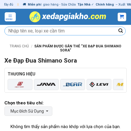
Skip
 đủ
|
🚚
Miễn phí
giao hàng - Sửa Chữa
Tận Nhà
✓
Chính hãng
– Xuất
VAT
đầy
to
content
MENU
Tìm
kiếm:
TRANG CHỦ
/
SẢN PHẨM ĐƯỢC GẮN THẺ “XE ĐẠP ĐUA SHIMANO
SORA”
Xe Đạp Đua Shimano Sora
THƯƠNG HIỆU
Mục Đích Sử Dụng
Không tìm thấy sản phẩm nào khớp với lựa chọn của bạn.