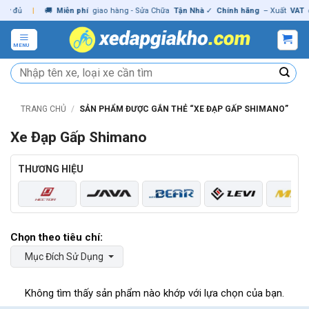
Skip
ủ
|
🚚
Miễn phí
giao hàng - Sửa Chữa
Tận Nhà
✓
Chính hãng
– Xuất
VAT
đầy đ
to
content
MENU
Tìm
kiếm:
TRANG CHỦ
/
SẢN PHẨM ĐƯỢC GẮN THẺ “XE ĐẠP GẤP SHIMANO”
Xe Đạp Gấp Shimano
THƯƠNG HIỆU
Mục Đích Sử Dụng
Không tìm thấy sản phẩm nào khớp với lựa chọn của bạn.