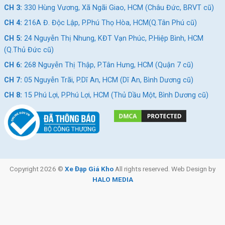
CH 3:
330 Hùng Vương, Xã Ngãi Giao, HCM (Châu Đức, BRVT cũ)
CH 4:
216A Đ. Độc Lập, P.Phú Thọ Hòa, HCM(Q.Tân Phú cũ)
CH 5:
24 Nguyễn Thị Nhung, KĐT Vạn Phúc, P.Hiệp Bình, HCM
(Q.Thủ Đức cũ)
CH 6:
268 Nguyễn Thị Thập, P.Tân Hưng, HCM (Quận 7 cũ)
CH 7:
05 Nguyễn Trãi, P.Dĩ An, HCM (Dĩ An, Bình Dương cũ)
CH 8:
15 Phú Lợi, P.Phú Lợi, HCM (Thủ Dầu Một, Bình Dương cũ)
Copyright 2026 ©
Xe Đạp Giá Kho
All rights reserved. Web Design by
HALO MEDIA