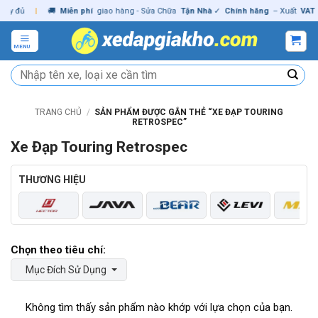
Skip
ủ
|
🚚
Miễn phí
giao hàng - Sửa Chữa
Tận Nhà
✓
Chính hãng
– Xuất
VAT
đầy đ
to
content
MENU
Tìm
kiếm:
TRANG CHỦ
/
SẢN PHẨM ĐƯỢC GẮN THẺ “XE ĐẠP TOURING
RETROSPEC”
Xe Đạp Touring Retrospec
THƯƠNG HIỆU
Mục Đích Sử Dụng
Không tìm thấy sản phẩm nào khớp với lựa chọn của bạn.