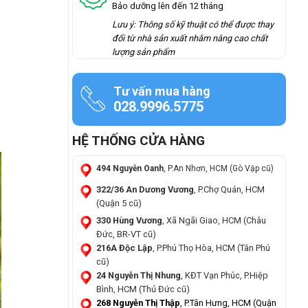
Bảo dưỡng lên đến 12 tháng
Lưu ý: Thông số kỹ thuật có thể được thay
đổi từ nhà sản xuất nhằm nâng cao chất
lượng sản phẩm
Tư vấn mua hàng
028.9996.5775
HỆ THỐNG CỬA HÀNG
494 Nguyễn Oanh
, P.An Nhơn, HCM (Gò Vập cũ)
322/36 An Dương Vương
, P.Chợ Quán, HCM
(Quận 5 cũ)
330 Hùng Vương
, Xã Ngãi Giao, HCM (Châu
Đức, BR-VT cũ)
216A Độc Lập
, P.Phú Thọ Hòa, HCM (Tân Phú
cũ)
24 Nguyễn Thị Nhung
, KĐT Vạn Phúc, P.Hiệp
Bình, HCM (Thủ Đức cũ)
268 Nguyễn Thị Thập
, P.Tân Hưng, HCM (Quận