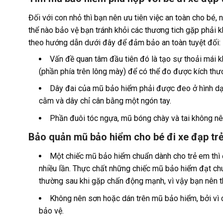
Đối với con nhỏ thì bạn nên ưu tiên việc an toàn cho bé
thể nào bảo vệ bạn tránh khỏi các thương tich gặp phải k
theo hướng dẫn dưới đây để đảm bảo an toàn tuyệt đối:
Vấn đề quan tâm đầu tiên đó là tạo sự thoải mái k
(phần phía trên lông mày) để có thể đo được kích th
Dây đai của mũ bảo hiểm phải được đeo ở hình dạn
cằm và dây chỉ cân bằng một ngón tay.
Phần đuôi tóc ngựa, mũ bóng chày và tai không n
Bảo quản mũ bảo hiểm cho bé đi xe đạp tr
Một chiếc mũ bảo hiểm chuẩn dành cho trẻ em thì 
nhiều lần. Thực chất những chiếc mũ bảo hiểm đạt ch
thường sau khi gặp chấn động mạnh, vì vậy bạn nên t
Không nên sơn hoặc dán trên mũ bảo hiểm, bởi vì
bảo vệ.