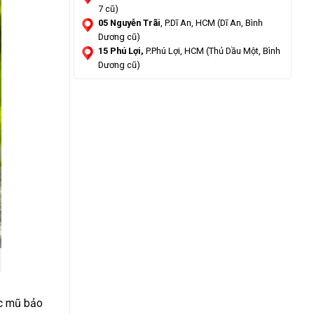
7 cũ)
05 Nguyễn Trãi
, P.Dĩ An, HCM (Dĩ An, Bình
Dương cũ)
15 Phú Lợi,
P.Phú Lợi, HCM (Thủ Dầu Một, Bình
Dương cũ)
ếc mũ bảo