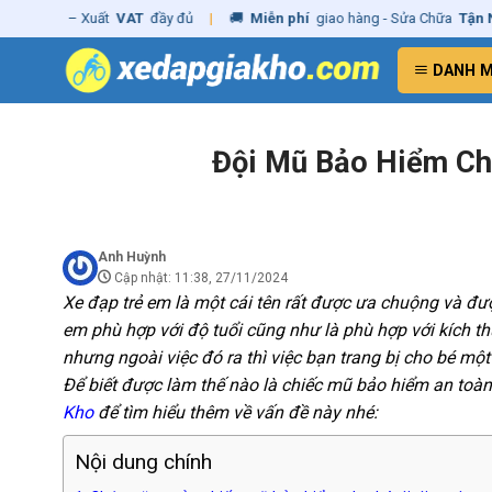
Skip
g
– Xuất
VAT
đầy đủ
|
🚚
Miễn phí
giao hàng - Sửa Chữa
Tận Nhà
✓
C
to
content
DANH 
Đội Mũ Bảo Hiểm Ch
Anh Huỳnh
Cập nhật: 11:38, 27/11/2024
Xe đạp trẻ em là một cái tên rất được ưa chuộng và đư
em phù hợp với độ tuổi cũng như là phù hợp với kích thư
nhưng ngoài việc đó ra thì việc bạn trang bị cho bé một
Để biết được làm thế nào là chiếc mũ bảo hiểm an toàn
Kho
để tìm hiểu thêm về vấn đề này nhé:
Nội dung chính