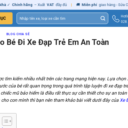
hính hãng
– Xuất
VAT
đầy đủ
|
🚚
Miễn phí
giao hàng - Sửa Chữa
Tận
Tìm
Hotl
MỤC
kiếm:
028
BLOG CHIA SẺ
o Bé Đi Xe Đạp Trẻ Em An Toàn
ợc tìm kiếm nhiều nhất trên các trang mạng hiện nay. Lựa chọn 
ớc của bé rất quan trọng trong quá trình tập luyện đi xe đạp tr
 chiếc mũ bảo hiểm là điều rất thực sự cần thiết cho sự an toàn
 cho con mình thì bạn nên tham khảo bài viết dưới đây của
Xe 