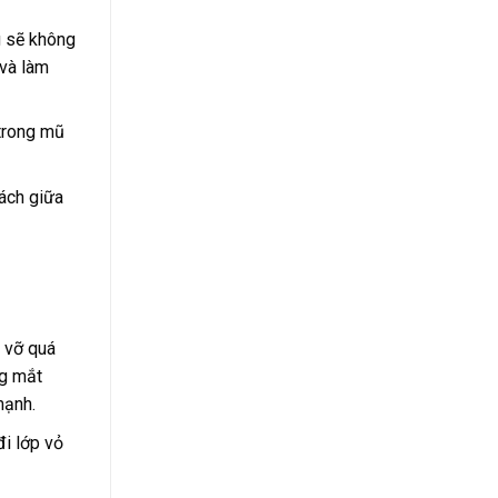
g sẽ không
 và làm
 trong mũ
ách giữa
 vỡ quá
ng mắt
mạnh.
đi lớp vỏ