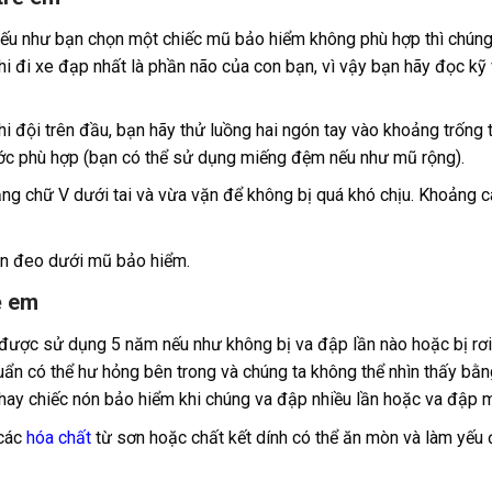
, nếu như bạn chọn một chiếc mũ bảo hiểm không phù hợp thì chún
hi đi xe đạp nhất là phần não của con bạn, vì vậy bạn hãy đọc kỹ
hi đội trên đầu, bạn hãy thử luồng hai ngón tay vào khoảng trống
ước phù hợp (bạn có thể sử dụng miếng đệm nếu như mũ rộng).
g chữ V dưới tai và vừa vặn để không bị quá khó chịu. Khoảng c
ên đeo dưới mũ bảo hiểm.
ẻ em
được sử dụng 5 năm nếu như không bị va đập lần nào hoặc bị rơi
uẩn có thể hư hỏng bên trong và chúng ta không thể nhìn thấy bằ
hay chiếc nón bảo hiểm khi chúng va đập nhiều lần hoặc va đập 
 các
hóa chất
từ sơn hoặc chất kết dính có thể ăn mòn và làm yếu 