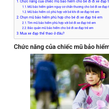
Chức năng của chiếc mũ bảo hiểm cho bé đi đi xe đạp 
Mũ bảo hiểm giảm nguy cơ chấn thương cho bé đi xe đạp 
Mũ bảo hiểm có phù hợp với bé khi đi xe đạp trẻ em
Chọn mũ bảo hiểm phù hợp cho bé đi xe đạp trẻ em
Tìm mũ bảo hiểm phù hợp với bé đi xe đạp trẻ em
Bảo quản mũ bảo hiểm cho bé đi xe đạp trẻ em
Mua xe đạp thể thao ở đâu?
Chức năng của chiếc mũ bảo hiểm 