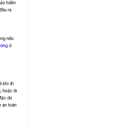
bảo hiểm
đều ra
ong nếu
ương
ở
ẻ khi đi
, hoặc là
Mặc dù
e an toàn