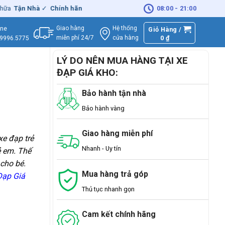
 Nhà
✓
Chính hãng
– Xuất
VAT
đầy đủ
|
🚚
Miễn phí
08:00 - 21:00
giao hàng - Sửa
Giao hàng
Hệ thống
ine
Giỏ Hàng /
miễn phí 24/7
0
₫
cửa hàng
.9996.5775
LÝ DO NÊN MUA HÀNG TẠI XE
ĐẠP GIÁ KHO:
Bảo hành tận nhà
Bảo hành vàng
Giao hàng miễn phí
xe đạp trẻ
Nhanh - Uy tín
ẻ em. Thế
 cho bé.
Mua hàng trả góp
Đạp Giá
Thủ tục nhanh gọn
Cam kết chính hãng