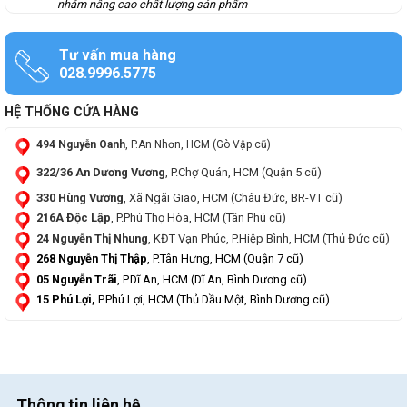
nhằm nâng cao chất lượng sản phẩm
Tư vấn mua hàng
028.9996.5775
HỆ THỐNG CỬA HÀNG
494 Nguyễn Oanh
, P.An Nhơn, HCM (Gò Vập cũ)
322/36 An Dương Vương
, P.Chợ Quán, HCM (Quận 5 cũ)
330 Hùng Vương
, Xã Ngãi Giao, HCM (Châu Đức, BR-VT cũ)
216A Độc Lập
, P.Phú Thọ Hòa, HCM (Tân Phú cũ)
24 Nguyễn Thị Nhung
, KĐT Vạn Phúc, P.Hiệp Bình, HCM (Thủ Đức cũ)
268 Nguyễn Thị Thập
, P.Tân Hưng, HCM (Quận 7 cũ)
05 Nguyễn Trãi
, P.Dĩ An, HCM (Dĩ An, Bình Dương cũ)
15 Phú Lợi,
P.Phú Lợi, HCM (Thủ Dầu Một, Bình Dương cũ)
Thông tin liên hệ