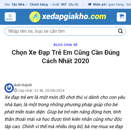
Skip
ữa
Tận Nhà
✓
Chính hãng
– Xuất
VAT
đầy đủ
|
🚚
Miễn phí
giao hàng - Sửa Ch
to
content
MENU
Tìm
kiếm:
BLOG CHIA SẺ
Chọn Xe Đạp Trẻ Em Cũng Cần Đúng
Cách Nhất 2020
Anh Huỳnh
Cập nhật: 22:46, 20/08/2024
Xe đạp trẻ em là một món đồ chơi thú vị dành cho con yêu
nhà bạn, là một trong những phương pháp giúp cho bé
phát triển toàn diện. Giúp bé trở nên năng động hơn, tinh
thần thoải mái và học được tính kiên nhẫn cũng như độc
lập cao. Chính vì thế mà nhiều ông bố, bà mẹ mua xe đạp