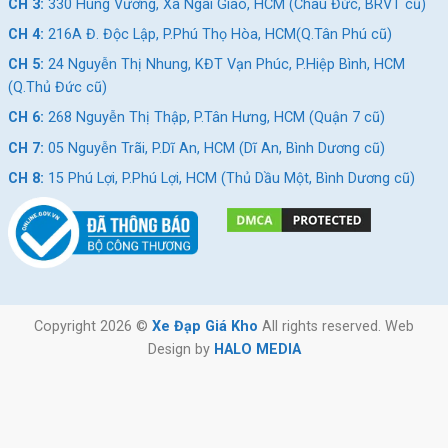
CH 3:
330 Hùng Vương, Xã Ngãi Giao, HCM (Châu Đức, BRVT cũ)
CH 4:
216A Đ. Độc Lập, P.Phú Thọ Hòa, HCM(Q.Tân Phú cũ)
CH 5:
24 Nguyễn Thị Nhung, KĐT Vạn Phúc, P.Hiệp Bình, HCM
(Q.Thủ Đức cũ)
CH 6:
268 Nguyễn Thị Thập, P.Tân Hưng, HCM (Quận 7 cũ)
CH 7:
05 Nguyễn Trãi, P.Dĩ An, HCM (Dĩ An, Bình Dương cũ)
CH 8:
15 Phú Lợi, P.Phú Lợi, HCM (Thủ Dầu Một, Bình Dương cũ)
Copyright 2026 ©
Xe Đạp Giá Kho
All rights reserved. Web
Design by
HALO MEDIA