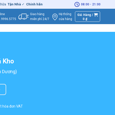
 Nhà
✓
Chính hãng
– Xuất
VAT
đầy đủ
|
🚚
Miễn phí
giao hàng - Sửa
08:00 - 21:00
Giao hàng
Hệ thống
line
Giỏ Hàng /
miễn phí 24/7
0
₫
cửa hàng
.9996.5775
á Kho
nh Dương)
5
ất hóa đơn VAT