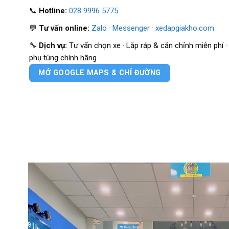
📞
Hotline:
028 9996 5775
💬
Tư vấn online:
Zalo
·
Messenger
·
xedapgiakho.com
🔧
Dịch vụ:
Tư vấn chọn xe · Lắp ráp & căn chỉnh miễn phí 
phụ tùng chính hãng
MỞ GOOGLE MAPS & CHỈ ĐƯỜNG