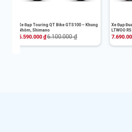
+
+
h
Xe Đạp Touring QT Bike GTS100 – Khung
Xe Đạp Đu
Nhôm, Shimano
LTWOO R5
6.100.000
₫
5.590.000
₫
7.690.0