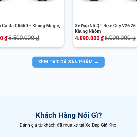
+
a Califa CR550 – Khung Magie,
Xe Đạp Nữ QT Bike City V26 26 
Khung Nhôm
8.500.000
₫
6.000.000
₫
00
₫
4.890.000
₫
XEM TẤT CẢ SẢN PHẨM →
Khách Hàng Nói Gì?
Đánh giá từ khách đã mua xe tại Xe Đạp Giá Kho.