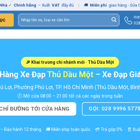
hính hãng
– Xuất
VAT
đầy đủ
|
🚚
Miễn phí
giao hàng - Sửa Chữa
Tận
Tìm
Hot
ỤC
kiếm:
028
🎉 Khai trương chi nhánh mới · Thủ Dầu Một
 Hàng Xe Đạp
Thủ Dầu Một
– Xe Đạp Gi
ú Lợi, Phường Phú Lợi, TP. Hồ Chí Minh (Thủ Dầu Một, Bì
🕗 Mở cửa 08:00 – 21:00 tất cả các ngày trong tuần
GỌI: 028 9996 577
CHỈ ĐƯỜNG TỚI CỬA HÀNG
– Bảo hành 12 tháng · 🚚 Miễn ship toàn quốc · 💳 Trả góp 0% · 🧾 Xu