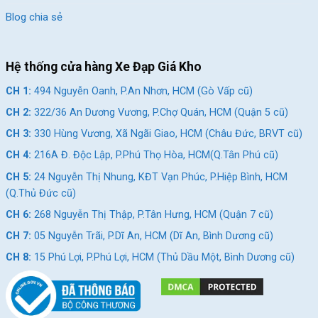
Blog chia sẻ
Hệ thống cửa hàng Xe Đạp Giá Kho
CH 1:
494 Nguyễn Oanh, P.An Nhơn, HCM (Gò Vấp cũ)
CH 2:
322/36 An Dương Vương, P.Chợ Quán, HCM (Quận 5 cũ)
CH 3:
330 Hùng Vương, Xã Ngãi Giao, HCM (Châu Đức, BRVT cũ)
CH 4:
216A Đ. Độc Lập, P.Phú Thọ Hòa, HCM(Q.Tân Phú cũ)
CH 5:
24 Nguyễn Thị Nhung, KĐT Vạn Phúc, P.Hiệp Bình, HCM
(Q.Thủ Đức cũ)
CH 6:
268 Nguyễn Thị Thập, P.Tân Hưng, HCM (Quận 7 cũ)
CH 7:
05 Nguyễn Trãi, P.Dĩ An, HCM (Dĩ An, Bình Dương cũ)
CH 8:
15 Phú Lợi, P.Phú Lợi, HCM (Thủ Dầu Một, Bình Dương cũ)