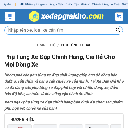
Skip
đủ
|
🚚
Miễn phí
giao hàng - Sửa Chữa
Tận Nhà
✓
Chính hãng
– Xuất
VAT
đầy 
to
content
MENU
Tìm
kiếm:
TRANG CHỦ
/
PHỤ TÙNG XE ĐẠP
Phụ Tùng Xe Đạp Chính Hãng, Giá Rẻ Cho
Mọi Dòng Xe
Khám phá các phụ tùng xe đạp chất lượng giúp bạn dễ dàng bảo
dưỡng, sửa chữa và nâng cấp chiếc xe của mình. Tại Xe Đạp Giá Kho
có đa dạng các phụ tùng xe đạp phù hợp với nhiều dòng xe, đảm
bảo độ bền, an toàn và khả năng vận hành ổn định.
Xem ngay phụ tùng xe đạp chính hãng bên dưới để chọn sản phẩm
phù hợp với chiếc xe của bạn!
THƯƠNG HIỆU