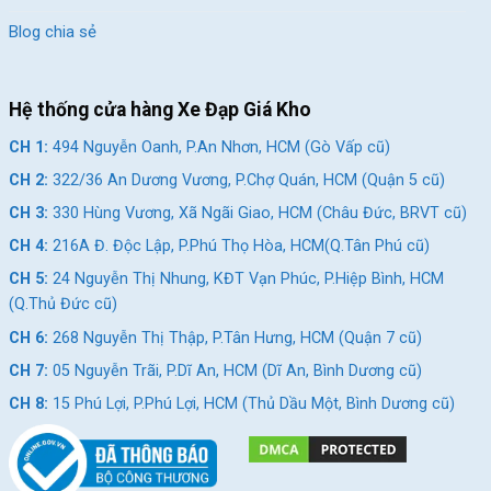
Blog chia sẻ
Hệ thống cửa hàng Xe Đạp Giá Kho
CH 1:
494 Nguyễn Oanh, P.An Nhơn, HCM (Gò Vấp cũ)
CH 2:
322/36 An Dương Vương, P.Chợ Quán, HCM (Quận 5 cũ)
CH 3:
330 Hùng Vương, Xã Ngãi Giao, HCM (Châu Đức, BRVT cũ)
CH 4:
216A Đ. Độc Lập, P.Phú Thọ Hòa, HCM(Q.Tân Phú cũ)
CH 5:
24 Nguyễn Thị Nhung, KĐT Vạn Phúc, P.Hiệp Bình, HCM
(Q.Thủ Đức cũ)
CH 6:
268 Nguyễn Thị Thập, P.Tân Hưng, HCM (Quận 7 cũ)
CH 7:
05 Nguyễn Trãi, P.Dĩ An, HCM (Dĩ An, Bình Dương cũ)
CH 8:
15 Phú Lợi, P.Phú Lợi, HCM (Thủ Dầu Một, Bình Dương cũ)