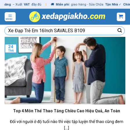
Skip
g
– Xuất
VAT
đầy đủ
|
🚚
Miễn phí
giao hàng - Sửa Chữa
Tận Nhà
✓
Chính hã
to
content
MENU
Tìm
kiếm:
24
Th6
Top 4 Môn Thể Thao Tăng Chiều Cao Hiệu Quả, An Toàn
Đối với người ở độ tuổi nào thì việc tập luyện thể thao cũng đem
[...]