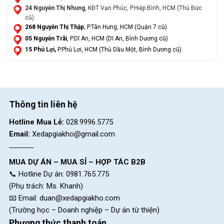
24 Nguyễn Thị Nhung
, KĐT Vạn Phúc, P.Hiệp Bình, HCM (Thủ Đức
cũ)
268 Nguyễn Thị Thập
, P.Tân Hưng, HCM (Quận 7 cũ)
05 Nguyễn Trãi
, P.Dĩ An, HCM (Dĩ An, Bình Dương cũ)
15 Phú Lợi,
P.Phú Lợi, HCM (Thủ Dầu Một, Bình Dương cũ)
Thông tin liên hệ
Hotline Mua Lẻ:
028.9996.5775
Email:
Xedapgiakho@gmail.com
MUA DỰ ÁN – MUA SỈ – HỢP TÁC B2B
📞 Hotline Dự án: 0981.765.775
(Phụ trách: Ms. Khanh)
📧 Email:
duan@xedapgiakho.com
(Trường học – Doanh nghiệp – Dự án từ thiện)
Phương thức thanh toán