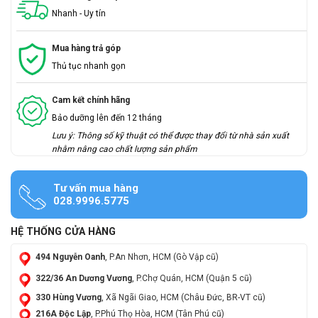
Nhanh - Uy tín
Mua hàng trả góp
Thủ tục nhanh gọn
Cam kết chính hãng
Bảo dưỡng lên đến 12 tháng
Lưu ý: Thông số kỹ thuật có thể được thay đổi từ nhà sản xuất
nhằm nâng cao chất lượng sản phẩm
Tư vấn mua hàng
028.9996.5775
HỆ THỐNG CỬA HÀNG
494 Nguyễn Oanh
, P.An Nhơn, HCM (Gò Vập cũ)
322/36 An Dương Vương
, P.Chợ Quán, HCM (Quận 5 cũ)
330 Hùng Vương
, Xã Ngãi Giao, HCM (Châu Đức, BR-VT cũ)
216A Độc Lập
, P.Phú Thọ Hòa, HCM (Tân Phú cũ)