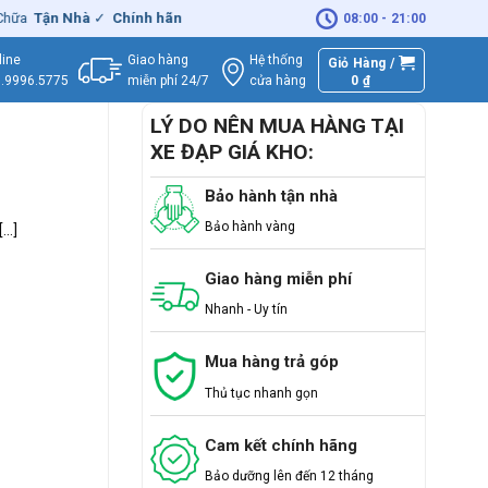
ữa
Tận Nhà
✓
Chính hãng
– Xuất
VAT
đầy đủ
|
🚚
Miễn phí
giao hàng
08:00 - 21:00
Giao hàng
Hệ thống
line
Giỏ Hàng /
miễn phí 24/7
0
₫
cửa hàng
.9996.5775
LÝ DO NÊN MUA HÀNG TẠI
XE ĐẠP GIÁ KHO:
Bảo hành tận nhà
Bảo hành vàng
..]
Giao hàng miễn phí
Nhanh - Uy tín
Mua hàng trả góp
Thủ tục nhanh gọn
Cam kết chính hãng
Bảo dưỡng lên đến 12 tháng