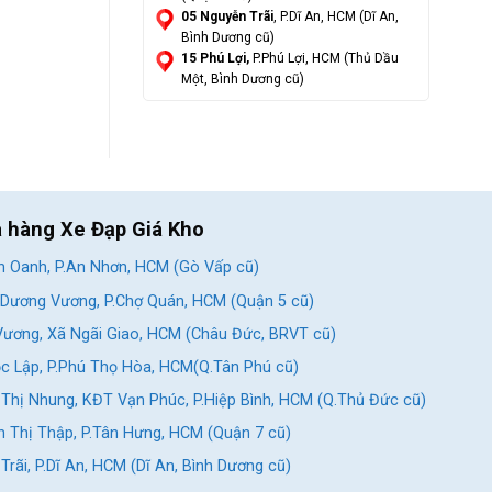
05 Nguyễn Trãi
, P.Dĩ An, HCM (Dĩ An,
Bình Dương cũ)
15 Phú Lợi,
P.Phú Lợi, HCM (Thủ Dầu
Một, Bình Dương cũ)
a hàng Xe Đạp Giá Kho
 Oanh, P.An Nhơn, HCM (Gò Vấp cũ)
Dương Vương, P.Chợ Quán, HCM (Quận 5 cũ)
ương, Xã Ngãi Giao, HCM (Châu Đức, BRVT cũ)
c Lập, P.Phú Thọ Hòa, HCM(Q.Tân Phú cũ)
Thị Nhung, KĐT Vạn Phúc, P.Hiệp Bình, HCM (Q.Thủ Đức cũ)
 Thị Thập, P.Tân Hưng, HCM (Quận 7 cũ)
rãi, P.Dĩ An, HCM (Dĩ An, Bình Dương cũ)