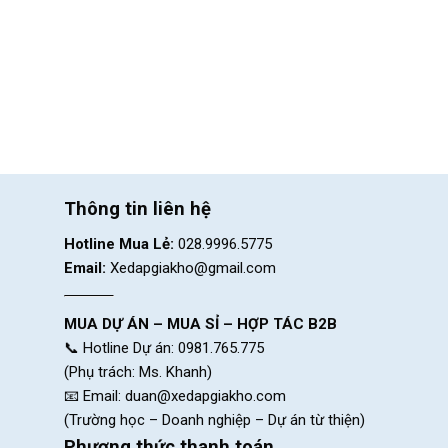
Thông tin liên hệ
Hotline Mua Lẻ:
028.9996.5775
Email:
Xedapgiakho@gmail.com
MUA DỰ ÁN – MUA SỈ – HỢP TÁC B2B
📞 Hotline Dự án: 0981.765.775
(Phụ trách: Ms. Khanh)
📧 Email:
duan@xedapgiakho.com
(Trường học – Doanh nghiệp – Dự án từ thiện)
Phương thức thanh toán