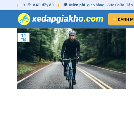
Skip
nh hãng
– Xuất
VAT
đầy đủ
|
🚚
Miễn phí
giao hàng - Sửa Chữa
Tận N
to
content
DANH M
11
Th3