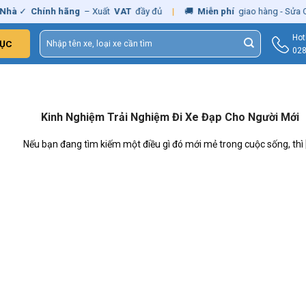
hà
✓
Chính hãng
– Xuất
VAT
đầy đủ
|
🚚
Miễn phí
giao hàng - Sửa Ch
Tìm
Hot
ỤC
kiếm:
028
Kinh Nghiệm Trải Nghiệm Đi Xe Đạp Cho Người Mới
Nếu bạn đang tìm kiếm một điều gì đó mới mẻ trong cuộc sống, thì [.