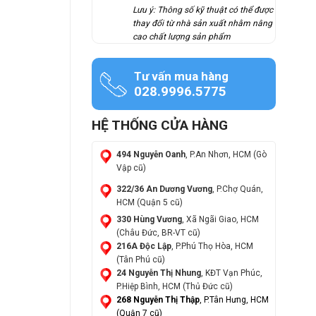
Lưu ý: Thông số kỹ thuật có thể được
thay đổi từ nhà sản xuất nhằm nâng
cao chất lượng sản phẩm
Tư vấn mua hàng
028.9996.5775
HỆ THỐNG CỬA HÀNG
494 Nguyễn Oanh
, P.An Nhơn, HCM (Gò
Vập cũ)
322/36 An Dương Vương
, P.Chợ Quán,
HCM (Quận 5 cũ)
330 Hùng Vương
, Xã Ngãi Giao, HCM
(Châu Đức, BR-VT cũ)
216A Độc Lập
, P.Phú Thọ Hòa, HCM
(Tân Phú cũ)
24 Nguyễn Thị Nhung
, KĐT Vạn Phúc,
P.Hiệp Bình, HCM (Thủ Đức cũ)
268 Nguyễn Thị Thập
, P.Tân Hưng, HCM
(Quận 7 cũ)